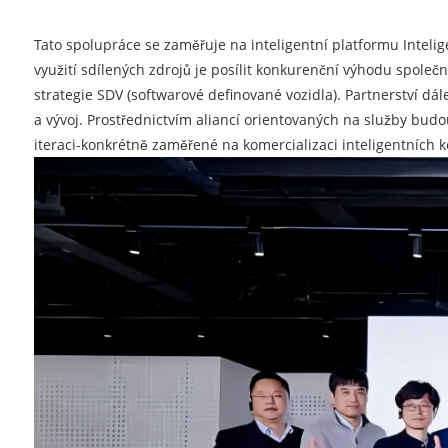
Tato spolupráce se zaměřuje na inteligentní platformu Intelig
využití sdílených zdrojů je posílit konkurenční výhodu spole
strategie SDV (softwarové definované vozidla). Partnerství d
a vývoj. Prostřednictvím aliancí orientovaných na služby budou
iteraci-konkrétně zaměřené na komercializaci inteligentních k