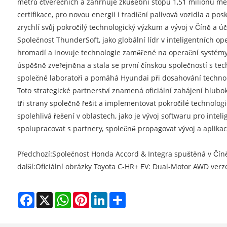
metrů čtverečních a zahrnuje zkušební stopu 1,51 milionu metr
certifikace, pro novou energii i tradiční palivová vozidla a 
zrychlí svůj pokročilý technologický výzkum a vývoj v Číně a 
Společnost ThunderSoft, jako globální lídr v inteligentních o
hromadí a inovuje technologie zaměřené na operační systémy. Je
úspěšně zveřejněna a stala se první čínskou společností s te
společné laboratoři a pomáhá Hyundai při dosahování technolo
Toto strategické partnerství znamená oficiální zahájení hlub
tři strany společně řešit a implementovat pokročilé technolo
spolehlivá řešení v oblastech, jako je vývoj softwaru pro int
spolupracovat s partnery, společně propagovat vývoj a aplikaci 
Předchozí:
Společnost Honda Accord & Integra spuštěná v Čín
další:
Oficiální obrázky Toyota C-HR+ EV: Dual-Motor AWD ver
Facebook
X
WhatsApp
Pinterest
LinkedIn
Share