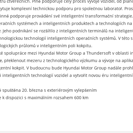
ů čtverečních. Plně podporuje celý proces vývoje vozidel, od pláno
poskytuje komplexní technickou podporu pro společnou laboratoř. Pr
účinně podporuje provádění své inteligentní transformační strategie
peračních systémech a inteligentních produktech a technologiích na 
ho podnikání se rozšířilo z inteligentních terminálů na inteligentní
chnologickou technologií inteligentních operačních systémů. V tét
gických průlomů v inteligentním poli kokpitu.
oké spolupráce mezi Hyundai Motor Group a Thundersoft v oblasti in
gie, překlenout mezeru z technologického výzkumu a vývoje na aplik
eligentní kokpit. V budoucnu bude Hyundai Motor Group nadále prohl
inteligentních technologií vozidel a vytvořit novou éru inteligentní
ě spuštěna 20. března s exteriérovým vylepšením
ze k dispozici s maximálním rozsahem 600 km