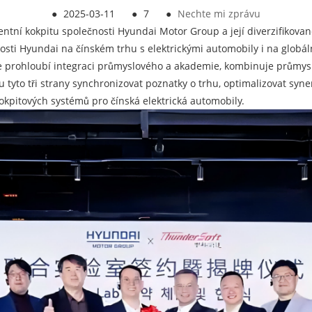
●
2025-03-11
●
7
●
Nechte mi zprávu
entní kokpitu společnosti Hyundai Motor Group a její diverzifikovan
čnosti Hyundai na čínském trhu s elektrickými automobily i na glo
ále prohloubí integraci průmyslového a akademie, kombinuje průmysl
 tyto tři strany synchronizovat poznatky o trhu, optimalizovat syne
okpitových systémů pro čínská elektrická automobily.