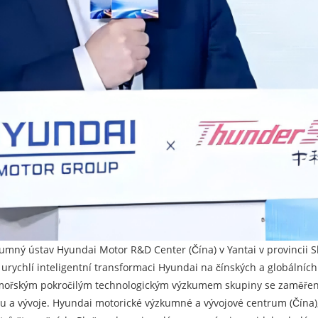
zkumný ústav Hyundai Motor R&D Center (Čína) v Yantai v provincii
urychlí inteligentní transformaci Hyundai na čínských a globálních 
řským pokročilým technologickým výzkumem skupiny se zaměřením 
mu a vývoje. Hyundai motorické výzkumné a vývojové centrum (Čína), 