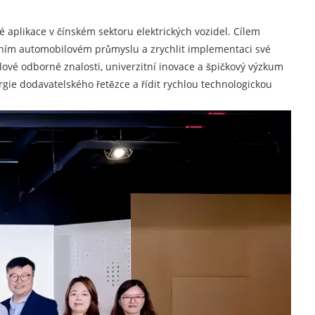
é aplikace v čínském sektoru elektrických vozidel. Cílem
bálním automobilovém průmyslu a zrychlit implementaci své
ové odborné znalosti, univerzitní inovace a špičkový výzkum
rgie dodavatelského řetězce a řídit rychlou technologickou