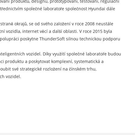
vání produktů, designu, prototypování, testování, regulační
ostřednictvím společné laboratoře společnost Hyundai dále
.
straně okrajů, se od svého založení v roce 2008 neustále
 vozidla, internet věcí a další oblasti. V roce 2015 byla
o spolupráci poskytne ThunderSoft silnou technickou podporu
teligentních vozidel. Díky využití společné laboratoře budou
aci produktu a poskytovat komplexní, systematická a
oubit své strategické rozložení na čínském trhu,
ch vozidel.