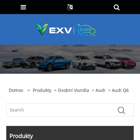
Domov
>
Produkty
>
Osobní Vozidla
>
Audi
> Audi Q6
Produkty