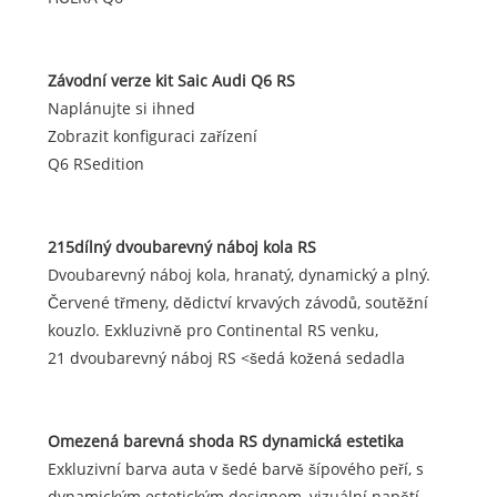
Závodní verze kit Saic Audi Q6 RS
Naplánujte si ihned
Zobrazit konfiguraci zařízení
Q6 RSedition
215dílný dvoubarevný náboj kola RS
Dvoubarevný náboj kola, hranatý, dynamický a plný.
Červené třmeny, dědictví krvavých závodů, soutěžní
kouzlo. Exkluzivně pro Continental RS venku,
21 dvoubarevný náboj RS <šedá kožená sedadla
Omezená barevná shoda RS dynamická estetika
Exkluzivní barva auta v šedé barvě šípového peří, s
dynamickým estetickým designem, vizuální napětí