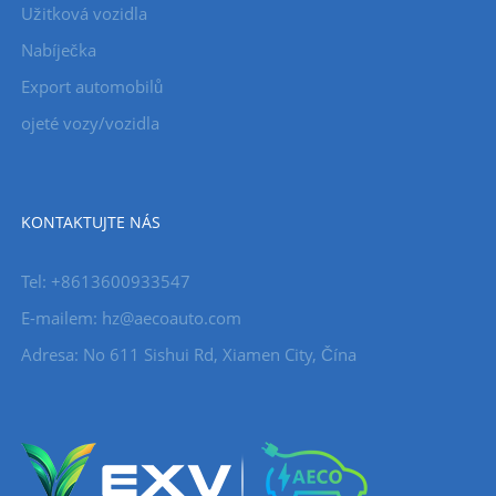
Užitková vozidla
Nabíječka
Export automobilů
ojeté vozy/vozidla
KONTAKTUJTE NÁS
Tel: +8613600933547
E-mailem:
hz@aecoauto.com
Adresa: No 611 Sishui Rd, Xiamen City, Čína