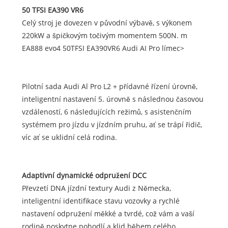
50 TFSI EA390 VR6
Celý stroj je dovezen v původní výbavě, s výkonem
220kW a špičkovým točivým momentem 500N. m
EA888 evo4 50TFSI EA390VR6 Audi AI Pro límec>
Pilotní sada Audi Al Pro L2 + přídavné řízení úrovně,
inteligentní nastavení 5. úrovně s následnou časovou
vzdáleností, 6 následujících režimů, s asistenčním
systémem pro jízdu v jízdním pruhu, ať se trápí řidič,
víc ať se uklidní celá rodina.
Adaptivní dynamické odpružení DCC
Převzetí DNA jízdní textury Audi z Německa,
inteligentní identifikace stavu vozovky a rychlé
nastavení odpružení měkké a tvrdé, což vám a vaší
rodině poskytne pohodlí a klid během celého