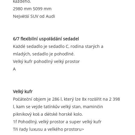
každého.
2980 mm 5099 mm
Největší SUV od Audi
6/7 flexibilní uspořádání sedadel
Každé sedadlo je sedadlo C, rodina starých a
mladých, sedadlo je pohodlné.
Velký kufr pohodlný velký prostor
A
Velký kufr
Počáteční objem je 286 l, který lze 8x rozšířit na 2 398
l, kam se vejde tatínkův velký stan, maminčin
piknikový koš a dětské horské kolo.
1f Pohodlný, velký prostor a super velký kufr
Tři řady luxusu a velkého prostoru>