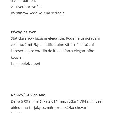
a vaší rodinou.
21 Dvoubarevné R:
RS stínově šedá kožená sedadla
Péřový les s
ven
Statická show luxusní elegantní. Podélné uspořádání
voštinové mřížky chladiče, tajné stříbrné obložení
karoserie, pro vozidlo do luxusního a elegantního
kouzla.
Lesní oblek z peří
Největší SUV od Audi
Délka 5 099 mm, šířka 2 014 mm, výška 1 784 mm, bez
ohledu na to, jaký rozměr, pro ukázku chování