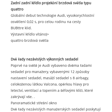
Zadní zadní křídlo projekční brzdová světla typu
quattro
Globální debut technologie Audi, vysokorychlostní
osvětlení 0,02 s, pro celou rodinu na cesty
BUBttre klid.
Výstavní křídlo vítáno)>
quattro brzdová světla
Dvě řady nezávislých výkonných sedadel
Poprvé na světě je Audi vybaveno dvěma řadami
sedadel pro manažery, vybavenými 12 způsoby
nastavení sedadel, masáží sedadel s 8 airbagy,
celokoženou látkou Valcona, opěrkou hlavy pro
letectví, ventilací a topením a šéfovými klíči, které
zakrývají vše. .
Panoramatické střešní okno
Dvě řady nezávislých manažerských sedadel poskytují