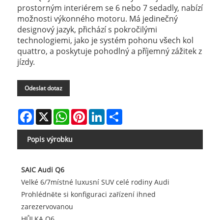
prostorným interiérem se 6 nebo 7 sedadly, nabízí
možnosti výkonného motoru. Má jedinečný
designový jazyk, přichází s pokročilými
technologiemi, jako je systém pohonu všech kol
quattro, a poskytuje pohodlný a příjemný zážitek z
jízdy.
Odeslat dotaz
Facebook
X
WhatsApp
Pinterest
LinkedIn
Share
Popis výrobku
SAIC Audi Q6
Velké 6/7místné luxusní SUV celé rodiny Audi
Prohlédněte si konfiguraci zařízení ihned
zarezervovanou
HŮLKA Q6