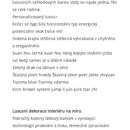
luxusních vzhledových barev, vždy se najde jedna, líbí
se celé rodině.
Personalizovaný luxus>
Krčící se tygr bílý horizontální typ energický
potenciální skok tisíce mil
Sněžná krajta stříbrná stříbrná vyhrabaná z chytrého
a elegantního
Xuan Niu černá xuan Niu Yang kopyto stabilní jízda
Lví šedý samec je v dobré náladě
Zelený drak na obloze v ohni
Šťastný jelen hnědý Šťastný jelen peer jdete zhiyuan
Tianma blue Tianma zdarma
Kirin brown system jump li jun pick star chi
Luxusní dekorace interiéru na míru
Pokročilý kožený látkový balíček s vynikající
technologií prošívání a tisku, řemeslné zpracování