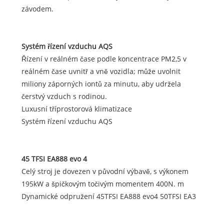
závodem.
Systém řízení vzduchu AQS
Řízení v reálném čase podle koncentrace PM2,5 v
reálném čase uvnitř a vně vozidla; může uvolnit
miliony záporných iontů za minutu, aby udržela
čerstvý vzduch s rodinou.
Luxusní tříprostorová klimatizace
Systém řízení vzduchu AQS
45 TFSI EA888 evo 4
Celý stroj je dovezen v původní výbavě, s výkonem
195kW a špičkovým točivým momentem 400N. m
Dynamické odpružení 45TFSI EA888 evo4 50TFSI EA3