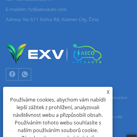
E-mailem:
hz@aecoauto.com
Adresa: No 611 Sishui Rd, Xiamen City, Čína
X
Copyright © 2024 Xiamen Aecoauto Technology Co., Ltd. Všechna práva
Používáme cookies, abychom vám nabídli
lepší zážitek z prohlížení, analyzovali
vyhrazena.
návštěvnost webu a přizpůsobili obsah.
TECHNICKÁ PODPORA WEBOVÝCH STRÁNEK:
SÍŤ TIANYU
jack Lin:+86-
Používáním tohoto webu souhlasíte s
15559188336
naším používáním souborů cookie.