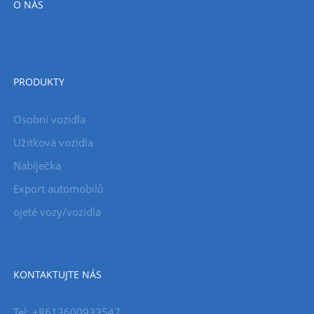
O NÁS
PRODUKTY
Osobní vozidla
Užitková vozidla
Nabíječka
Export automobilů
ojeté vozy/vozidla
KONTAKTUJTE NÁS
Tel: +8613600933547