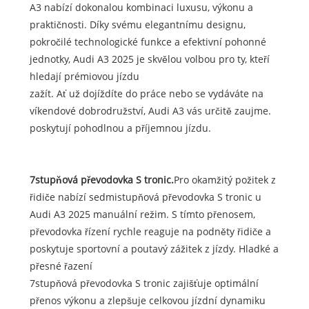
A3 nabízí dokonalou kombinaci luxusu, výkonu a
praktičnosti. Díky svému elegantnímu designu,
pokročilé technologické funkce a efektivní pohonné
jednotky, Audi A3 2025 je skvělou volbou pro ty, kteří
hledají prémiovou jízdu
zažít. Ať už dojíždíte do práce nebo se vydáváte na
víkendové dobrodružství, Audi A3 vás určitě zaujme.
poskytují pohodlnou a příjemnou jízdu.
7stupňová převodovka S tronic.
Pro okamžitý požitek z
řidiče nabízí sedmistupňová převodovka S tronic u
Audi A3 2025 manuální režim. S tímto přenosem,
převodovka řízení rychle reaguje na podněty řidiče a
poskytuje sportovní a poutavý zážitek z jízdy. Hladké a
přesné řazení
7stupňová převodovka S tronic zajišťuje optimální
přenos výkonu a zlepšuje celkovou jízdní dynamiku