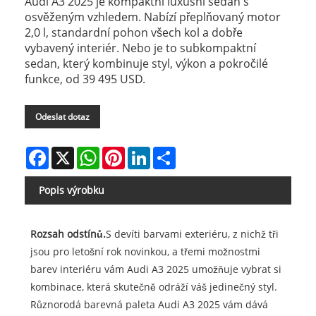
Audi A3 2025 je kompaktní luxusní sedan s
osvěženým vzhledem. Nabízí přeplňovaný motor
2,0 l, standardní pohon všech kol a dobře
vybavený interiér. Nebo je to subkompaktní
sedan, který kombinuje styl, výkon a pokročilé
funkce, od 39 495 USD.
Odeslat dotaz
Facebook
X
WhatsApp
Pinterest
LinkedIn
Share
Popis výrobku
Rozsah odstínů.
S devíti barvami exteriéru, z nichž tři
jsou pro letošní rok novinkou, a třemi možnostmi
barev interiéru vám Audi A3 2025 umožňuje vybrat si
kombinace, která skutečně odráží váš jedinečný styl.
Různorodá barevná paleta Audi A3 2025 vám dává