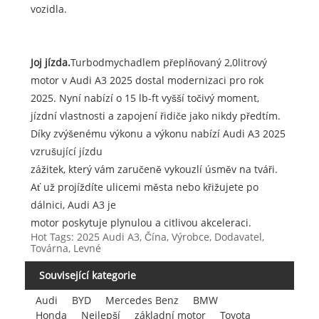
vozidla.
J
oj jízda.
Turbodmychadlem přeplňovaný 2,0litrový
motor v Audi A3 2025 dostal modernizaci pro rok
2025. Nyní nabízí o 15 lb-ft vyšší točivý moment,
jízdní vlastnosti a zapojení řidiče jako nikdy předtím.
Díky zvýšenému výkonu a výkonu nabízí Audi A3 2025
vzrušující jízdu
zážitek, který vám zaručeně vykouzlí úsměv na tváři.
Ať už projíždíte ulicemi města nebo křižujete po
dálnici, Audi A3 je
motor poskytuje plynulou a citlivou akceleraci.
Hot Tags: 2025 Audi A3, Čína, Výrobce, Dodavatel,
Továrna, Levné
Související kategorie
Audi
BYD
Mercedes Benz
BMW
Honda
Nejlepší
základní motor
Toyota