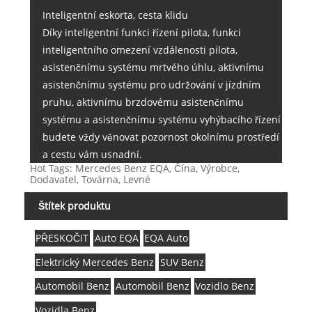
Inteligentní eskorta, cesta klidu
Díky inteligentní funkci řízení pilota, funkci
inteligentního omezení vzdálenosti pilota,
asistenčnímu systému mrtvého úhlu, aktivnímu
asistenčnímu systému pro udržování v jízdním
pruhu, aktivnímu brzdovému asistenčnímu
systému a asistenčnímu systému vyhýbacího řízení
budete vždy věnovat pozornost okolnímu prostředí
a cestu vám usnadní.
Hot Tags: Mercedes Benz EQA, Čína, Výrobce,
Dodavatel, Továrna, Levné
Štítek produktu
PŘESKOČIT
Auto EQA
EQA Auto
Elektrický Mercedes Benz
SUV Benz
Automobil Benz
Automobil Benz
Vozidlo Benz
Vozidla Benz