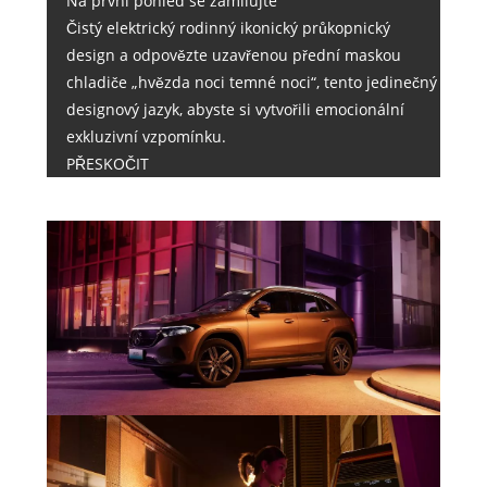
Na první pohled se zamilujte
Čistý elektrický rodinný ikonický průkopnický
design a odpovězte uzavřenou přední maskou
chladiče „hvězda noci temné noci“, tento jedinečný
designový jazyk, abyste si vytvořili emocionální
exkluzivní vzpomínku.
PŘESKOČIT