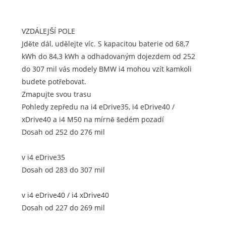
VZDÁLEJŠÍ POLE
Jděte dál, udělejte víc. S kapacitou baterie od 68,7
kWh do 84,3 kWh a odhadovaným dojezdem od 252
do 307 mil vás modely BMW i4 mohou vzít kamkoli
budete potřebovat.
Zmapujte svou trasu
Pohledy zepředu na i4 eDrive35, i4 eDrive40 /
xDrive40 a i4 M50 na mírně šedém pozadí
Dosah od 252 do 276 mil
v i4 eDrive35
Dosah od 283 do 307 mil
v i4 eDrive40 / i4 xDrive40
Dosah od 227 do 269 mil