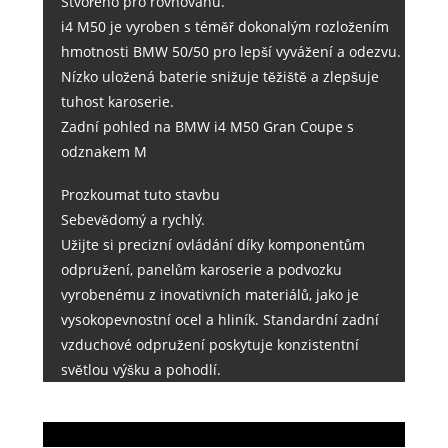
Stvořeno pro rovnováhu.
i4 M50 je vyroben s téměř dokonalým rozložením
hmotnosti BMW 50/50 pro lepší vyvážení a odezvu.
Nízko uložená baterie snižuje těžiště a zlepšuje
tuhost karoserie.
Zadní pohled na BMW i4 M50 Gran Coupe s
odznakem M
Prozkoumat tuto stavbu
Sebevědomý a rychlý.
Užijte si precizní ovládání díky komponentům
odpružení, panelům karoserie a podvozku
vyrobenému z inovativních materiálů, jako je
vysokopevnostní ocel a hliník. Standardní zadní
vzduchové odpružení poskytuje konzistentní
světlou výšku a pohodlí.