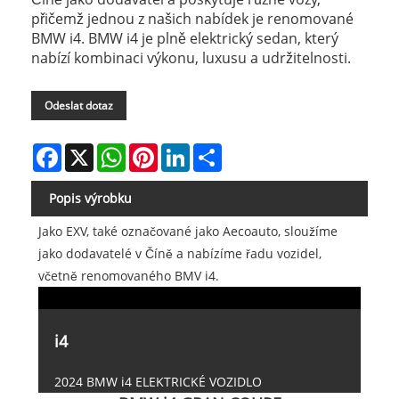
přičemž jednou z našich nabídek je renomované
BMW i4. BMW i4 je plně elektrický sedan, který
nabízí kombinaci výkonu, luxusu a udržitelnosti.
Odeslat dotaz
Facebook
X
WhatsApp
Pinterest
LinkedIn
Share
Popis výrobku
Jako EXV, také označované jako Aecoauto, sloužíme
jako dodavatelé v Číně a nabízíme řadu vozidel,
včetně renomovaného BMV i4.
i4
2024 BMW i4 ELEKTRICKÉ VOZIDLO