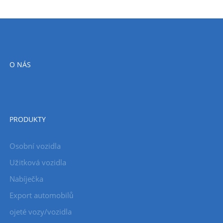
O NÁS
PRODUKTY
Osobní vozidla
Užitková vozidla
Nabíječka
Export automobilů
ojeté vozy/vozidla