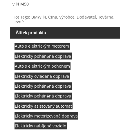
v i4 M50
Hot Tags: BMW i4, Čína, Výrobce, Dodavatel, Továrna,
Levné
Štítek produktu
Auto s elektrickým motorem
Elektricky poháněná doprava
Auto s elektrickým pohonem
Elektricky ovládaná doprava
Elektricky poháněná doprava
Elektricky poháněná doprava
Elektricky asistovaný automat
Elektricky motorizovaná doprava
Elektricky nabíjené vozidlo