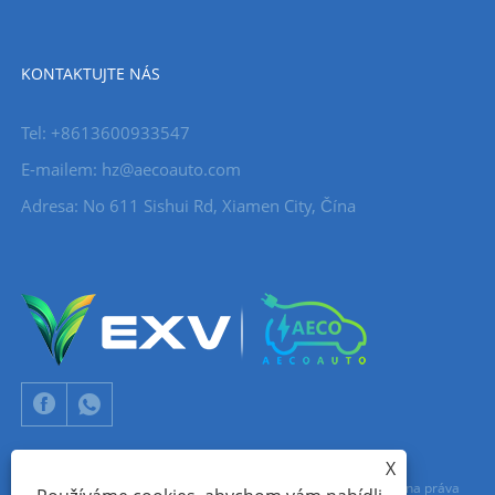
KONTAKTUJTE NÁS
Tel: +8613600933547
E-mailem:
hz@aecoauto.com
Adresa: No 611 Sishui Rd, Xiamen City, Čína
X
Copyright © 2024 Xiamen Aecoauto Technology Co., Ltd. Všechna práva