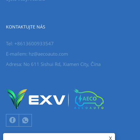
KONTAKTUJTE NÁS
Tel: +8613600933547
E-mailem:
hz@aecoauto.com
Adresa: No 611 Sishui Rd, Xiamen City, Čína
X