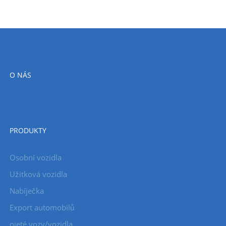
O NÁS
PRODUKTY
Osobní vozidla
Užitková vozidla
Nabíječka
Export automobilů
ojeté vozy/vozidla