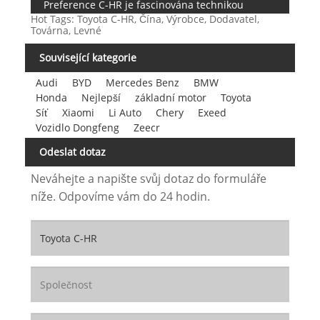
Preference C-HR je fascinována technikou
Hot Tags: Toyota C-HR, Čína, Výrobce, Dodavatel,
Továrna, Levné
Související kategorie
Audi
BYD
Mercedes Benz
BMW
Honda
Nejlepší
základní motor
Toyota
Síť
Xiaomi
Li Auto
Chery
Exeed
Vozidlo Dongfeng
Zeecr
Odeslat dotaz
Neváhejte a napište svůj dotaz do formuláře
níže. Odpovíme vám do 24 hodin.