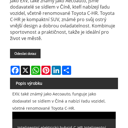
Jako EXV, také známý jako Aecoauto, jsme
dodavatelé se sídlem v Číně, kteří nabízejí řadu
vozidel, včetně renomované Toyota C-HR. Toyota
C-HR je kompaktní SUV, známé pro svůj ostrý
vnější design a dobrou ovladatelnost. Kombinuje
sportovnost a praktičnost, takže je ideální pro
život ve městě.
Odeslat dotaz
Facebook
X
WhatsApp
Pinterest
LinkedIn
Share
Popis výrobku
EXV, také známý jako Aecoauto, funguje jako
dodavatel se sídlem v Číně a nabízí řadu vozidel,
včetně renomované Toyota C-HR.
Inteligentní elektrický hybrid C-HR Inteligentní