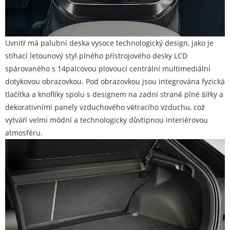
Uvnitř má palubní deska vysoce technologický design, jako je
stíhací letounový styl plného přístrojového desky LCD
spárovaného s 14palcovou plovoucí centrální multimediální
dotykovou obrazovkou. Pod obrazovkou jsou integrována fyzická
tlačítka a knoflíky spolu s designem na zadní straně plné šířky a
dekorativními panely vzduchového větracího vzduchu, což
vytváří velmi módní a technologicky důvtipnou interiérovou
atmosféru.