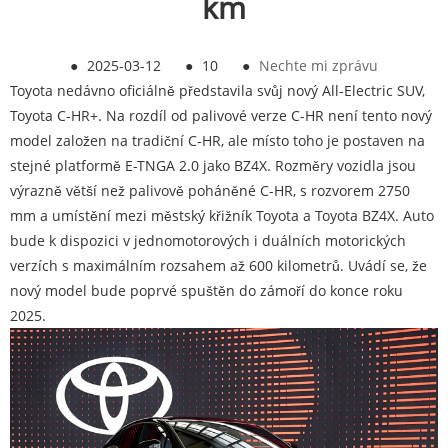
km
●
2025-03-12
●
10
●
Nechte mi zprávu
Toyota nedávno oficiálně představila svůj nový All-Electric SUV,
Toyota C-HR+. Na rozdíl od palivové verze C-HR není tento nový
model založen na tradiční C-HR, ale místo toho je postaven na
stejné platformě E-TNGA 2.0 jako BZ4X. Rozměry vozidla jsou
výrazně větší než palivově poháněné C-HR, s rozvorem 2750
mm a umístění mezi městský křižník Toyota a Toyota BZ4X. Auto
bude k dispozici v jednomotorových i duálních motorických
verzích s maximálním rozsahem až 600 kilometrů. Uvádí se, že
nový model bude poprvé spuštěn do zámoří do konce roku
2025.