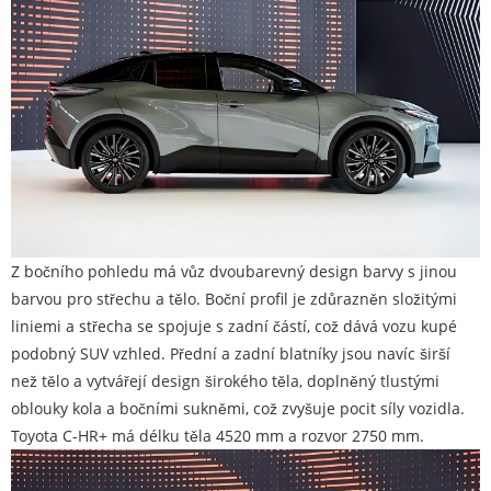
Z bočního pohledu má vůz dvoubarevný design barvy s jinou
barvou pro střechu a tělo. Boční profil je zdůrazněn složitými
liniemi a střecha se spojuje s zadní částí, což dává vozu kupé
podobný SUV vzhled. Přední a zadní blatníky jsou navíc širší
než tělo a vytvářejí design širokého těla, doplněný tlustými
oblouky kola a bočními sukněmi, což zvyšuje pocit síly vozidla.
Toyota C-HR+ má délku těla 4520 mm a rozvor 2750 mm.