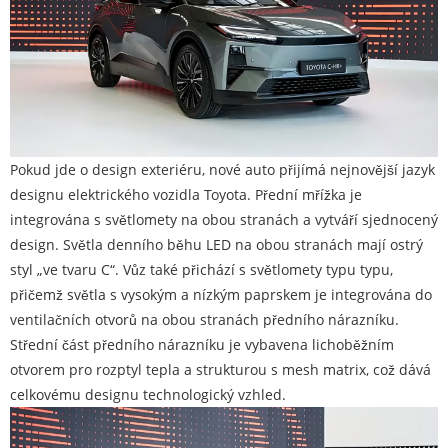
Pokud jde o design exteriéru, nové auto přijímá nejnovější jazyk
designu elektrického vozidla Toyota. Přední mřížka je
integrována s světlomety na obou stranách a vytváří sjednocený
design. Světla denního běhu LED na obou stranách mají ostrý
styl „ve tvaru C“. Vůz také přichází s světlomety typu typu,
přičemž světla s vysokým a nízkým paprskem je integrována do
ventilačních otvorů na obou stranách předního nárazníku.
Střední část předního nárazníku je vybavena lichoběžním
otvorem pro rozptyl tepla a strukturou s mesh matrix, což dává
celkovému designu technologický vzhled.