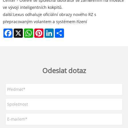
Center - Otevře se společná laboratoř se zaměřením na inovace
ve vývoji inteligentních kokpitů.
další:
Lexus odhaluje oficiální obrazy nového RZ s
přepracovaným volantem a systémem řízení
Facebook
X
WhatsApp
Pinterest
LinkedIn
Share
Odeslat dotaz