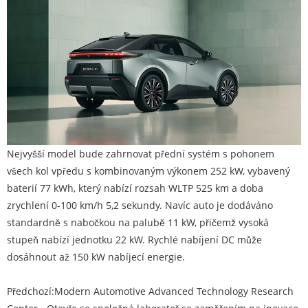
Nejvyšší model bude zahrnovat přední systém s pohonem
všech kol vpředu s kombinovaným výkonem 252 kW, vybavený
baterií 77 kWh, který nabízí rozsah WLTP 525 km a doba
zrychlení 0-100 km/h 5,2 sekundy. Navíc auto je dodáváno
standardně s nabočkou na palubě 11 kW, přičemž vysoká
stupeň nabízí jednotku 22 kW. Rychlé nabíjení DC může
dosáhnout až 150 kW nabíjecí energie.
Předchozí:
Modern Automotive Advanced Technology Research