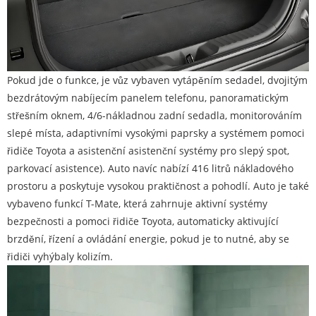
Pokud jde o funkce, je vůz vybaven vytápěním sedadel, dvojitým
bezdrátovým nabíjecím panelem telefonu, panoramatickým
střešním oknem, 4/6-nákladnou zadní sedadla, monitorováním
slepé místa, adaptivními vysokými paprsky a systémem pomoci
řidiče Toyota a asistenční asistenční systémy pro slepý spot,
parkovací asistence). Auto navíc nabízí 416 litrů nákladového
prostoru a poskytuje vysokou praktičnost a pohodlí. Auto je také
vybaveno funkcí T-Mate, která zahrnuje aktivní systémy
bezpečnosti a pomoci řidiče Toyota, automaticky aktivující
brzdění, řízení a ovládání energie, pokud je to nutné, aby se
řidiči vyhýbaly kolizím.