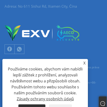
Adresa: No 611 Sishui Rd, Xiamen City, Čína
X
Copyright © 2024 Xiamen Aecoauto Technology Co., Ltd. Všechna práva
Používáme cookies, abychom vám nabídli
lepší zážitek z prohlížení, analyzovali
vyhrazena.
návštěvnost webu a přizpůsobili obsah.
TECHNICKÁ PODPORA WEBOVÝCH STRÁNEK:
SÍŤ TIANYU
jack Lin:+86-
Používáním tohoto webu souhlasíte s
15559188336
naším používáním souborů cookie.
Zásady ochrany osobních údajů
Links
Sitemap
RSS
XML