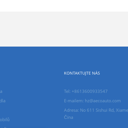
KONTAKTUJTE NÁS
la
Tel: +8613600933547
dla
E-mailem:
hz@aecoauto.com
Adresa: No 611 Sishui Rd, Xiame
Čína
obilů