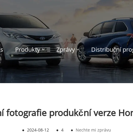
ás
Produkty
Zprávy
Distribuční pr
í fotografie produkční verze Ho
●
2024-08-12
●
4
●
Nechte mi zprávu