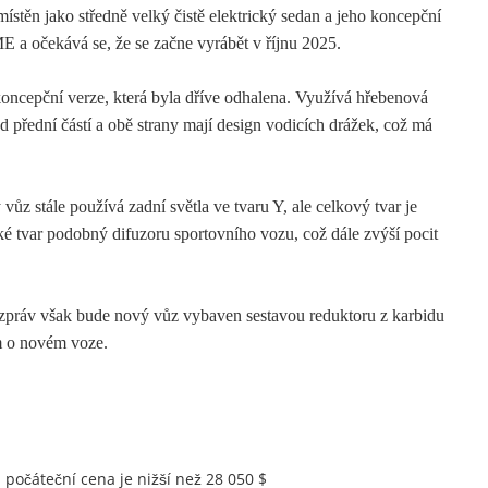
ístěn jako středně velký čistě elektrický sedan a jeho koncepční
 a očekává se, že se začne vyrábět v říjnu 2025.
koncepční verze, která byla dříve odhalena. Využívá hřebenová
 přední částí a obě strany mají design vodicích drážek, což má
 stále používá zadní světla ve tvaru Y, ale celkový tvar je
é tvar podobný difuzoru sportovního vozu, což dále zvýší pocit
zpráv však bude nový vůz vybaven sestavou reduktoru z karbidu
 o novém voze.
počáteční cena je nižší než 28 050 $