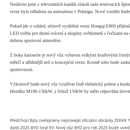
Nedávno jsme z relevantních kanálů získali sadu testovacích špio
verze byla odhalena na autosalonu v Pekingu. Nové vozidlo bude 
Pokud jde o vzhled, sériově vyráběná verze Hongqi E009 přijímá 
LED světla pro denní svícení a skupiny světlometů s čočkami na 
dobrou sportovní atmosféru.
Z boku karoserie je nový vůz vybaven velkými kouřovými černými 
měkčí a střídmější než u koncepční verze. Kromě toho bude zadní
sportovnosti.
Výkonově bude nový vůz využívat čistě elektrický pohon a konk
křemíku M190-150kW, z čehož 150kW by mělo odpovídat úrovni
Předchozí:
Byly zveřejněny nejnovější oficiální obrázky ZEEKR 
další:
2025 BYD Seal EV: Nový vůz BYD pro rok 2025 bude uvede