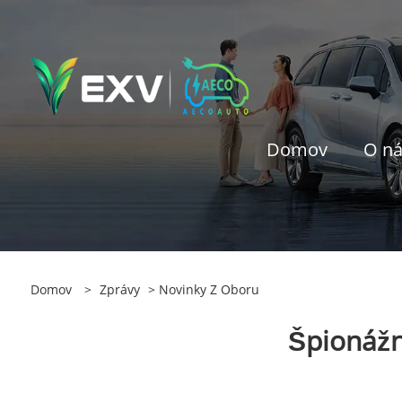
Domov
O n
Domov
>
Zprávy
>
Novinky Z Oboru
Špionážn