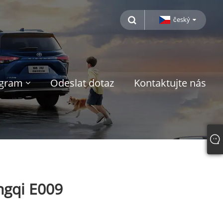
český
ogram
Odeslat dotaz
Kontaktujte nás
ngqi E009