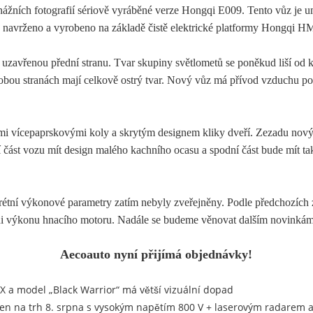
nážních fotografií sériově vyráběné verze Hongqi E009. Tento vůz je um
navrženo a vyrobeno na základě čistě elektrické platformy Hongqi HME
uzavřenou přední stranu. Tvar skupiny světlometů se poněkud liší od 
obou stranách mají celkově ostrý tvar. Nový vůz má přívod vzduchu pod
vícepaprskovými koly a skrytým designem kliky dveří. Zezadu nový vůz
 část vozu mít design malého kachního ocasu a spodní část bude mít tak
rétní výkonové parametry zatím nebyly zveřejněny. Podle předchozích 
 výkonu hnacího motoru. Nadále se budeme věnovat dalším novinkám
Aecoauto nyní přijímá objednávky!
7X a model „Black Warrior“ má větší vizuální dopad
n na trh 8. srpna s vysokým napětím 800 V + laserovým radarem a 