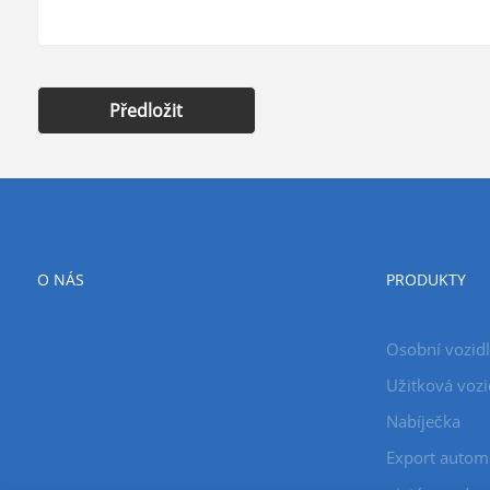
Předložit
O NÁS
PRODUKTY
Osobní vozid
Užitková vozi
Nabíječka
Export autom