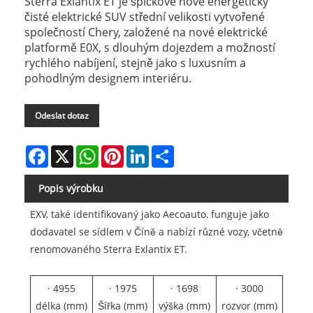
Sterra Exlantix ET je špičkové nové energeticky
čisté elektrické SUV střední velikosti vytvořené
společností Chery, založené na nové elektrické
platformě E0X, s dlouhým dojezdem a možností
rychlého nabíjení, stejně jako s luxusním a
pohodlným designem interiéru.
Odeslat dotaz
Facebook
X
WhatsApp
Pinterest
LinkedIn
Share
Popis výrobku
EXV, také identifikovaný jako Aecoauto, funguje jako
dodavatel se sídlem v Číně a nabízí různé vozy, včetně
renomovaného Sterra Exlantix ET.
· 4955
· 1975
· 1698
· 3000
délka (mm)
Šířka (mm)
výška (mm)
rozvor (mm)