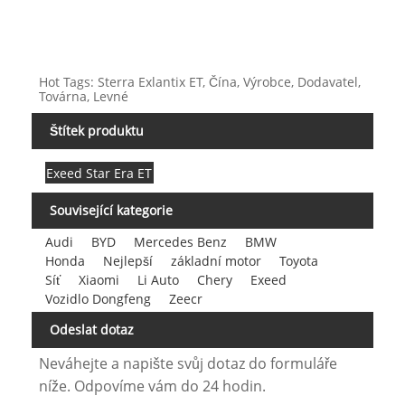
Hot Tags: Sterra Exlantix ET, Čína, Výrobce, Dodavatel,
Továrna, Levné
Štítek produktu
Exeed Star Era ET
Související kategorie
Audi
BYD
Mercedes Benz
BMW
Honda
Nejlepší
základní motor
Toyota
Síť
Xiaomi
Li Auto
Chery
Exeed
Vozidlo Dongfeng
Zeecr
Odeslat dotaz
Neváhejte a napište svůj dotaz do formuláře
níže. Odpovíme vám do 24 hodin.