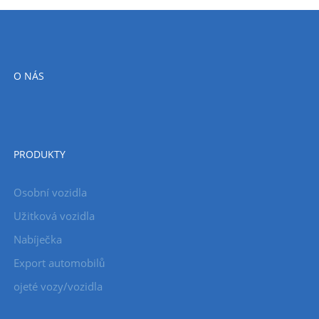
O NÁS
PRODUKTY
Osobní vozidla
Užitková vozidla
Nabíječka
Export automobilů
ojeté vozy/vozidla