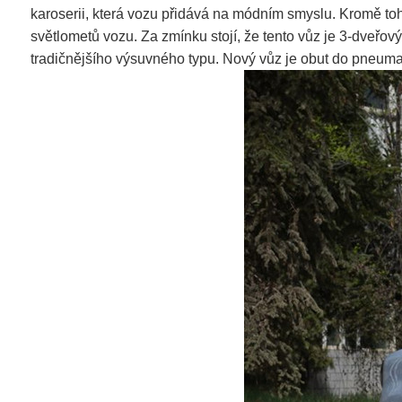
karoserii, která vozu přidává na módním smyslu. Kromě toho
světlometů vozu. Za zmínku stojí, že tento vůz je 3-dveřový
tradičnějšího výsuvného typu. Nový vůz je obut do pneuma