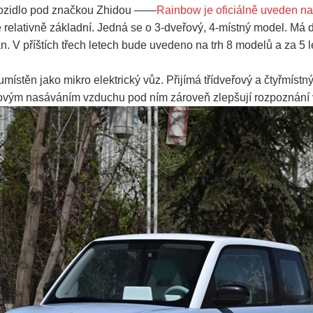
 vozidlo pod značkou Zhidou ——
Rainbow je oficiálně uveden na
e relativně základní. Jedná se o 3-dveřový, 4-místný model. Má d
n. V příštích třech letech bude uvedeno na trh 8 modelů a za 5
ěn jako mikro elektrický vůz. Přijímá třídveřový a čtyřmístný d
kovým nasáváním vzduchu pod ním zároveň zlepšují rozpoznání 