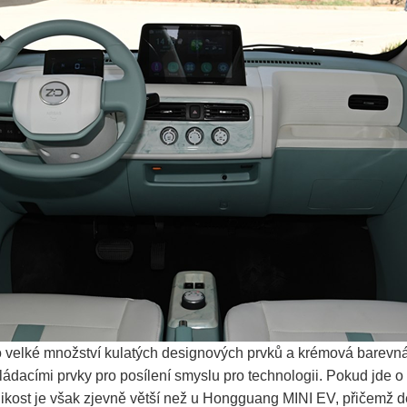
užito velké množství kulatých designových prvků a krémová bar
ládacími prvky pro posílení smyslu pro technologii. Pokud jde o 
kost je však zjevně větší než u Hongguang MINI EV, přičemž dé