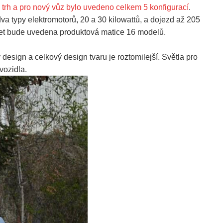
 trh a pro nový vůz bylo uvedeno celkem 5 konfigurací
.
va typy elektromotorů, 20 a 30 kilowattů, a dojezd až 205
 let bude uvedena produktová matice 16 modelů.
esign a celkový design tvaru je roztomilejší. Světla pro
vozidla.