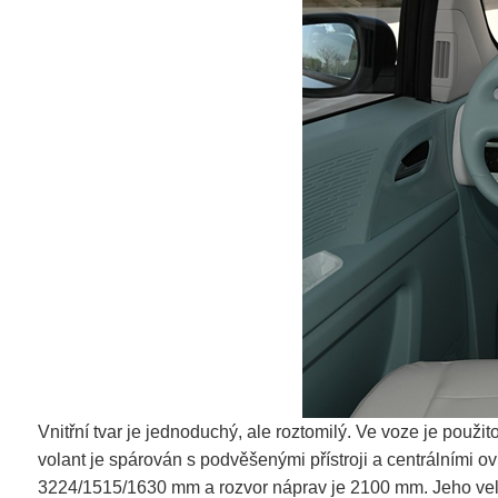
Vnitřní tvar je jednoduchý, ale roztomilý. Ve voze je po
volant je spárován s podvěšenými přístroji a centrálními ov
3224/1515/1630 mm a rozvor náprav je 2100 mm. Jeho veli