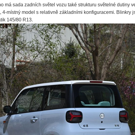
 má sada zadních světel vozu také strukturu světelné dutiny ve 
, 4-místný model s relativně základními konfiguracemi. Blinkry js
tik 145/80 R13.