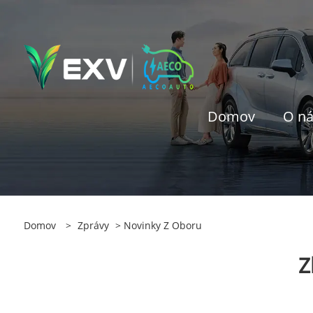
Domov
O n
Domov
>
Zprávy
>
Novinky Z Oboru
Z