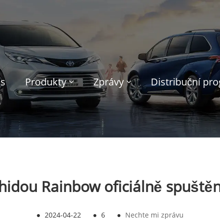
ás
Produkty
Zprávy
Distribuční pr
hidou Rainbow oficiálně spuště
●
2024-04-22
●
6
●
Nechte mi zprávu