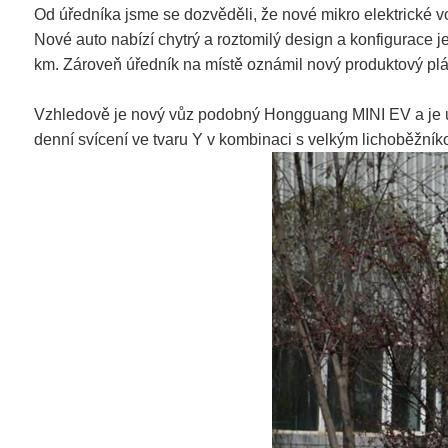
Od úředníka jsme se dozvěděli, že nové mikro elektrické
Nové auto nabízí chytrý a roztomilý design a konfigurace j
km. Zároveň úředník na místě oznámil nový produktový plá
Vzhledově je nový vůz podobný Hongguang MINI EV a je umíst
denní svícení ve tvaru Y v kombinaci s velkým lichoběžní