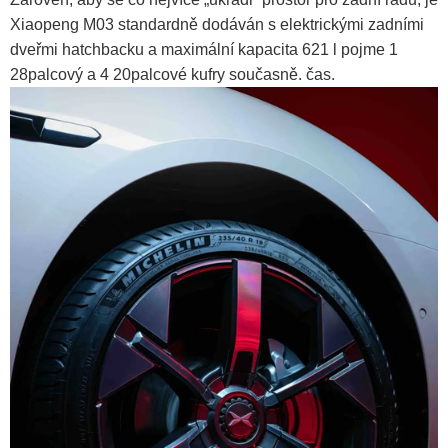
Xiaopeng M03 standardně dodáván s elektrickými zadními
dveřmi hatchbacku a maximální kapacita 621 l pojme 1
28palcový a 4 20palcové kufry současně. čas.