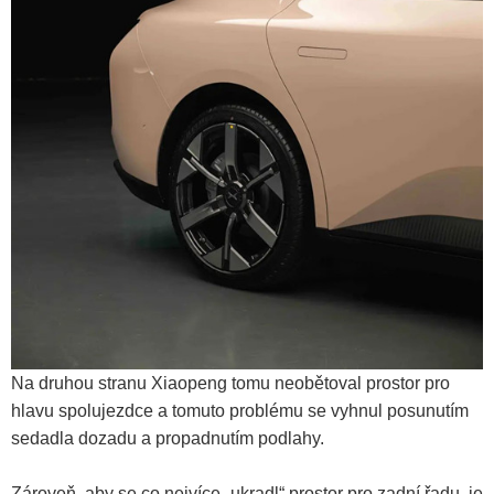
Na druhou stranu Xiaopeng tomu neobětoval prostor pro
hlavu spolujezdce a tomuto problému se vyhnul posunutím
sedadla dozadu a propadnutím podlahy.
Zároveň, aby se co nejvíce „ukradl“ prostor pro zadní řadu, je