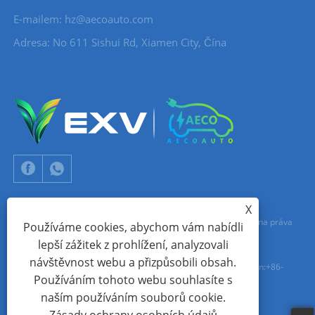
E-mailem:
hz@aecoauto.com
Adresa: No 611 Sishui Rd, Xiamen City, Čína
X
Copyright © 2024 Xiamen Aecoauto Technology Co., Ltd. Všechna práva
Používáme cookies, abychom vám nabídli
lepší zážitek z prohlížení, analyzovali
vyhrazena.
návštěvnost webu a přizpůsobili obsah.
TECHNICKÁ PODPORA WEBOVÝCH STRÁNEK:
SÍŤ TIANYU
jack Lin:+86-
Používáním tohoto webu souhlasíte s
15559188336
naším používáním souborů cookie.