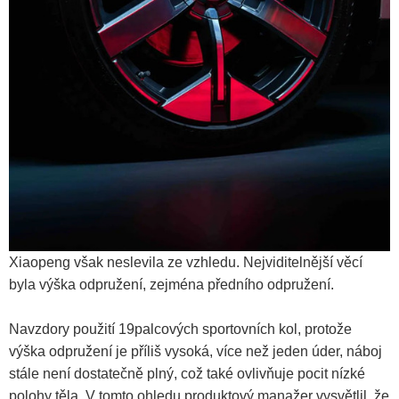
Xiaopeng však neslevila ze vzhledu. Nejviditelnější věcí
byla výška odpružení, zejména předního odpružení.
Navzdory použití 19palcových sportovních kol, protože
výška odpružení je příliš vysoká, více než jeden úder, náboj
stále není dostatečně plný, což také ovlivňuje pocit nízké
polohy těla. V tomto ohledu produktový manažer vysvětlil, že