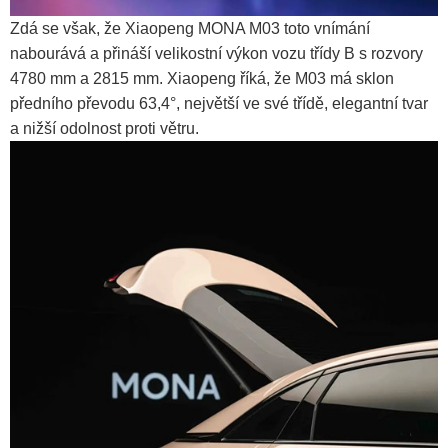
Zdá se však, že Xiaopeng MONA M03 toto vnímání
nabourává a přináší velikostní výkon vozu třídy B s rozvory
4780 mm a 2815 mm. Xiaopeng říká, že M03 má sklon
předního převodu 63,4°, největší ve své třídě, elegantní tvar
a nižší odolnost proti větru.