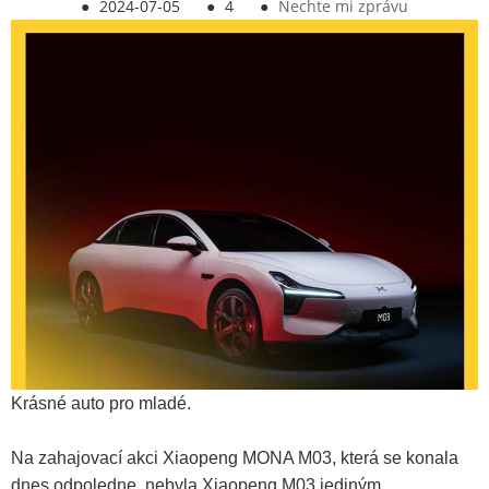
●
2024-07-05
●
4
●
Nechte mi zprávu
Krásné auto pro mladé.
Na zahajovací akci Xiaopeng MONA M03, která se konala
dnes odpoledne, nebyla Xiaopeng M03 jediným