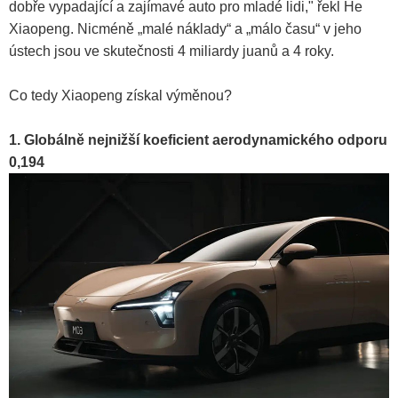
dobře vypadající a zajímavé auto pro mladé lidi," řekl He
Xiaopeng. Nicméně „malé náklady“ a „málo času“ v jeho
ústech jsou ve skutečnosti 4 miliardy juanů a 4 roky.
Co tedy Xiaopeng získal výměnou?
1. Globálně nejnižší koeficient aerodynamického odporu
0,194