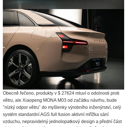
Obecně řečeno, produkty v $ 27624 mluví o odolnosti proti
větru, ale Xiaopeng MONA M03 od začátku návrhu, bude
"nízký odpor větru" do myšlenky výrobního inženýrství, celý
systém standardní AGS full fusion aktivní mřížka sání
vzduchu, nepravidelný jednolopatkový design a přední část