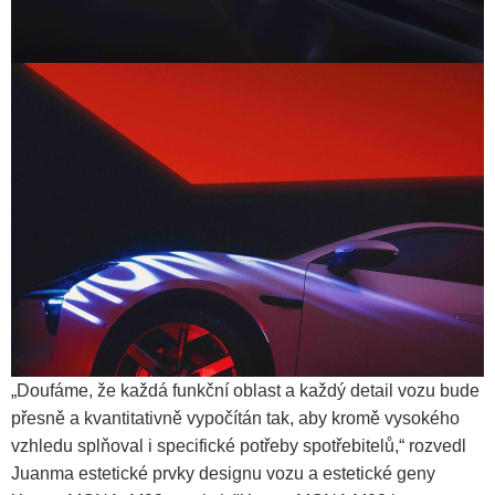
„Doufáme, že každá funkční oblast a každý detail vozu bude
přesně a kvantitativně vypočítán tak, aby kromě vysokého
vzhledu splňoval i specifické potřeby spotřebitelů,“ rozvedl
Juanma estetické prvky designu vozu a estetické geny