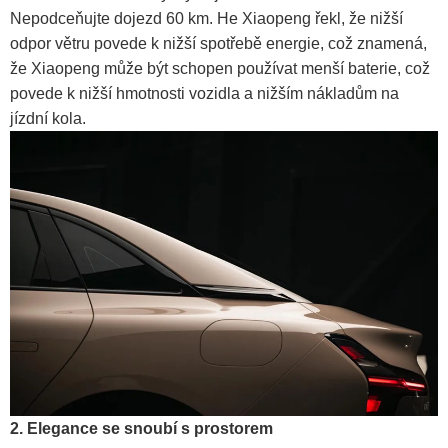
Nepodceňujte dojezd 60 km. He Xiaopeng řekl, že nižší
odpor větru povede k nižší spotřebě energie, což znamená,
že Xiaopeng může být schopen používat menší baterie, což
povede k nižší hmotnosti vozidla a nižším nákladům na
jízdní kola.
2. Elegance se snoubí s prostorem