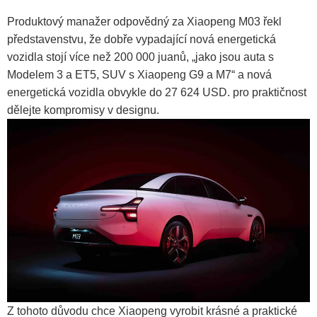
Produktový manažer odpovědný za Xiaopeng M03 řekl
představenstvu, že dobře vypadající nová energetická
vozidla stojí více než 200 000 juanů, „jako jsou auta s
Modelem 3 a ET5, SUV s Xiaopeng G9 a M7“ a nová
energetická vozidla obvykle do 27 624 USD. pro praktičnost
dělejte kompromisy v designu.
Z tohoto důvodu chce Xiaopeng vyrobit krásné a praktické