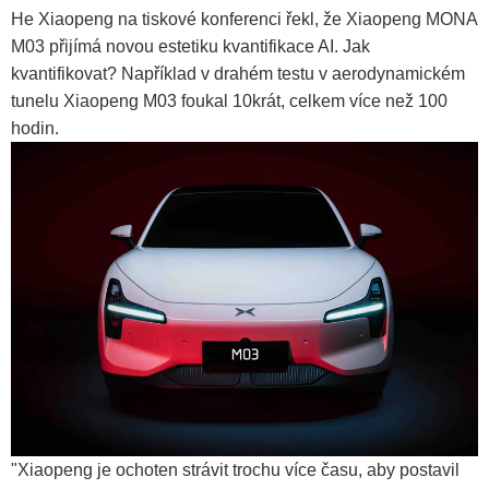
He Xiaopeng na tiskové konferenci řekl, že Xiaopeng MONA
M03 přijímá novou estetiku kvantifikace AI. Jak
kvantifikovat? Například v drahém testu v aerodynamickém
tunelu Xiaopeng M03 foukal 10krát, celkem více než 100
hodin.
"Xiaopeng je ochoten strávit trochu více času, aby postavil