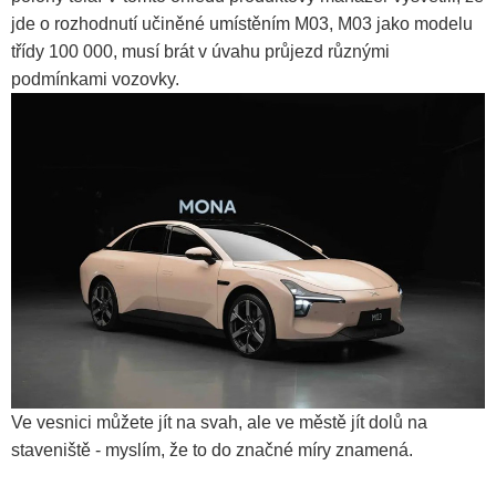
jde o rozhodnutí učiněné umístěním M03, M03 jako modelu
třídy 100 000, musí brát v úvahu průjezd různými
podmínkami vozovky.
Ve vesnici můžete jít na svah, ale ve městě jít dolů na
staveniště - myslím, že to do značné míry znamená.