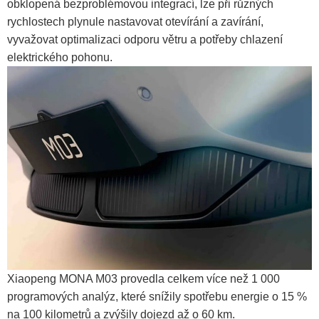
obklopená bezproblémovou integrací, lze při různých
rychlostech plynule nastavovat otevírání a zavírání,
vyvažovat optimalizaci odporu větru a potřeby chlazení
elektrického pohonu.
Xiaopeng MONA M03 provedla celkem více než 1 000
programových analýz, které snížily spotřebu energie o 15 %
na 100 kilometrů a zvýšily dojezd až o 60 km.