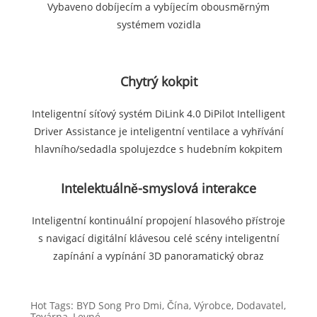
Vybaveno dobíjecím a vybíjecím obousměrným
systémem vozidla
Chytrý kokpit
Inteligentní síťový systém DiLink 4.0 DiPilot Intelligent
Driver Assistance je inteligentní ventilace a vyhřívání
hlavního/sedadla spolujezdce s hudebním kokpitem
Intelektuálně-smyslová interakce
Inteligentní kontinuální propojení hlasového přístroje
s navigací digitální klávesou celé scény inteligentní
zapínání a vypínání 3D panoramatický obraz
Hot Tags: BYD Song Pro Dmi, Čína, Výrobce, Dodavatel,
Továrna, Levné