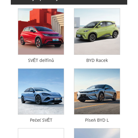
SVĚT delfínů
BYD Racek
Pečeť SVĚT
Píseň BYD L