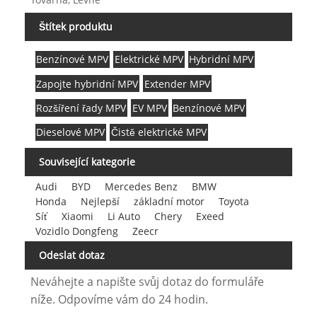
Štítek produktu
Benzínové MPV
Elektrické MPV
Hybridní MPV
Zapojte hybridní MPV
Extender MPV
Rozšíření řady MPV
EV MPV
Benzínové MPV
Dieselové MPV
Čistě elektrické MPV
Související kategorie
Audi
BYD
Mercedes Benz
BMW
Honda
Nejlepší
základní motor
Toyota
Síť
Xiaomi
Li Auto
Chery
Exeed
Vozidlo Dongfeng
Zeecr
Odeslat dotaz
Neváhejte a napište svůj dotaz do formuláře
níže. Odpovíme vám do 24 hodin.