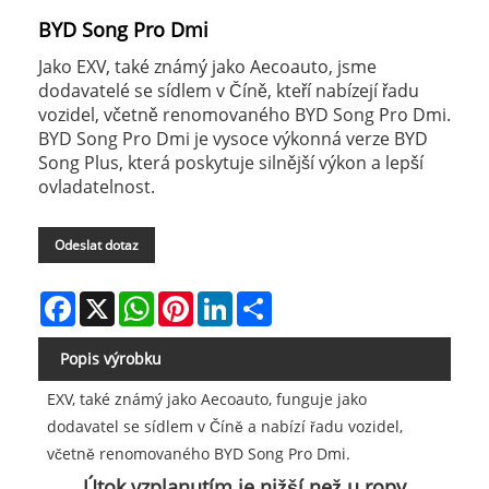
BYD Song Pro Dmi
Jako EXV, také známý jako Aecoauto, jsme
dodavatelé se sídlem v Číně, kteří nabízejí řadu
vozidel, včetně renomovaného BYD Song Pro Dmi.
BYD Song Pro Dmi je vysoce výkonná verze BYD
Song Plus, která poskytuje silnější výkon a lepší
ovladatelnost.
Odeslat dotaz
Facebook
X
WhatsApp
Pinterest
LinkedIn
Share
Popis výrobku
EXV, také známý jako Aecoauto, funguje jako
dodavatel se sídlem v Číně a nabízí řadu vozidel,
včetně renomovaného BYD Song Pro Dmi.
Útok vzplanutím je nižší než u ropy