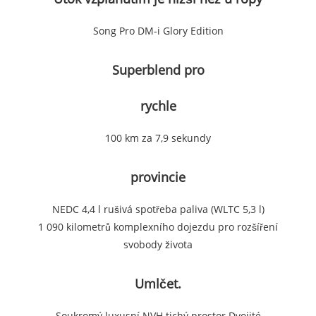
Song Pro DM-i Glory Edition
Superblend pro
rychle
100 km za 7,9 sekundy
provincie
NEDC 4,4 l rušivá spotřeba paliva (WLTC 5,3 l)
1 090 kilometrů komplexního dojezdu pro rozšíření
svobody života
Umlčet.
Soukromý luxusní NVH tichý prostor Dvojité