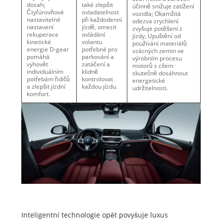
dosah;
také zlepšit
účinně snižuje zatížení
Čtyřúrovňové
ovladatelnost
vozidla; Okamžitá
nastavitelné
při každodenní
odezva zrychlení
nastavení
jízdě, omezit
zvyšuje potěšení z
rekuperace
ovládání
jízdy; Upuštění od
kinetické
volantu
používání materiálů
energie D-gear
potřebné pro
vzácných zemin ve
pomáhá
parkování a
výrobním procesu
vyhovět
zatáčení a
motorů s cílem
individuálním
klidně
skutečně dosáhnout
potřebám řidičů
kontrolovat
energetické
a zlepšit jízdní
každou jízdu.
udržitelnosti.
komfort.
Inteligentní technologie opět povyšuje luxus