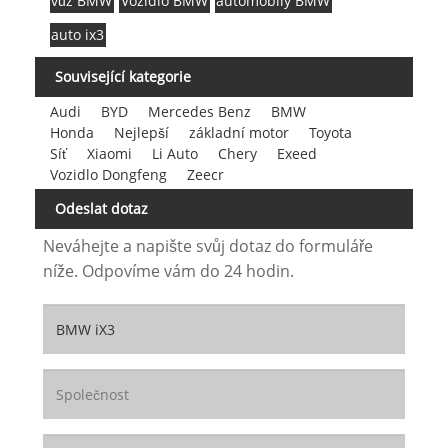
vůz BMW
Vozidlo BMW
automobily BMW
auto ix3
Související kategorie
Audi
BYD
Mercedes Benz
BMW
Honda
Nejlepší
základní motor
Toyota
Síť
Xiaomi
Li Auto
Chery
Exeed
Vozidlo Dongfeng
Zeecr
Odeslat dotaz
Neváhejte a napište svůj dotaz do formuláře
níže. Odpovíme vám do 24 hodin.