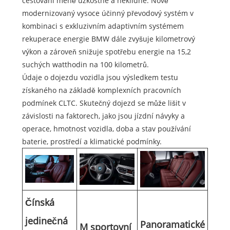
cestování méně úzkostné a neklidné. Nově
modernizovaný vysoce účinný převodový systém v
kombinaci s exkluzivním adaptivním systémem
rekuperace energie BMW dále zvyšuje kilometrový
výkon a zároveň snižuje spotřebu energie na 15,2
suchých watthodin na 100 kilometrů.
Údaje o dojezdu vozidla jsou výsledkem testu
získaného na základě komplexních pracovních
podmínek CLTC. Skutečný dojezd se může lišit v
závislosti na faktorech, jako jsou jízdní návyky a
operace, hmotnost vozidla, doba a stav používání
baterie, prostředí a klimatické podmínky.
Čínská
jedinečná
Panoramatické
M sportovní