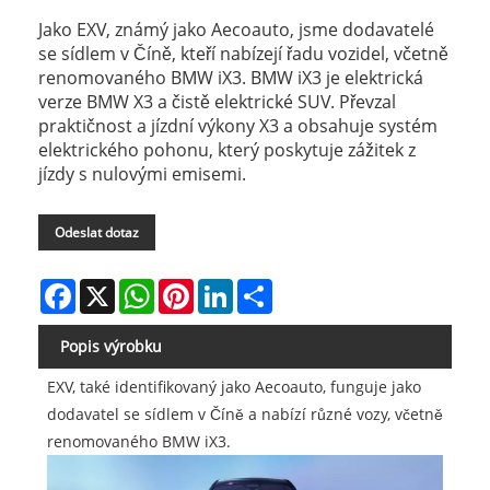
Jako EXV, známý jako Aecoauto, jsme dodavatelé
se sídlem v Číně, kteří nabízejí řadu vozidel, včetně
renomovaného BMW iX3. BMW iX3 je elektrická
verze BMW X3 a čistě elektrické SUV. Převzal
praktičnost a jízdní výkony X3 a obsahuje systém
elektrického pohonu, který poskytuje zážitek z
jízdy s nulovými emisemi.
Odeslat dotaz
Facebook
X
WhatsApp
Pinterest
LinkedIn
Share
Popis výrobku
EXV, také identifikovaný jako Aecoauto, funguje jako
dodavatel se sídlem v Číně a nabízí různé vozy, včetně
renomovaného BMW iX3.