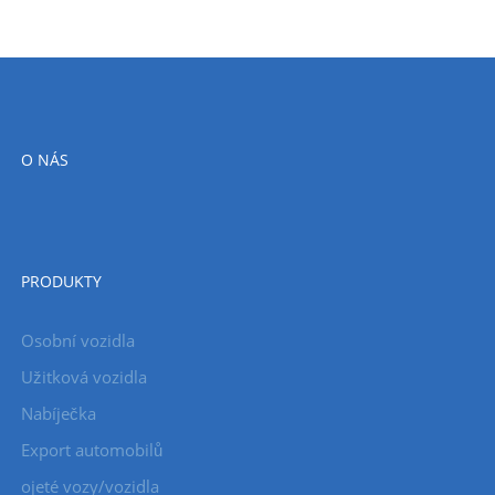
O NÁS
PRODUKTY
Osobní vozidla
Užitková vozidla
Nabíječka
Export automobilů
ojeté vozy/vozidla