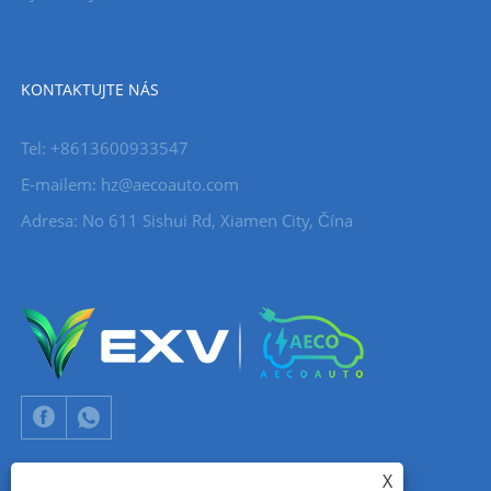
KONTAKTUJTE NÁS
Tel: +8613600933547
E-mailem:
hz@aecoauto.com
Adresa: No 611 Sishui Rd, Xiamen City, Čína
X