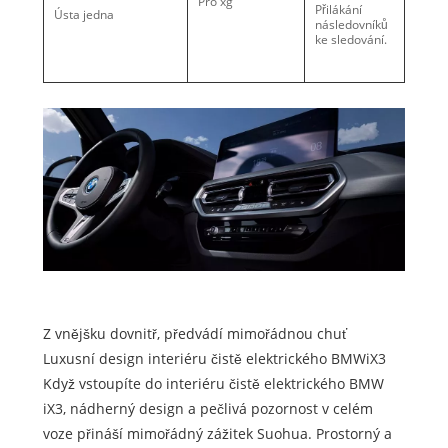
Pro xg
Přilákání
Ústa jedna
následovníků
ke sledování.
Z vnějšku dovnitř, předvádí mimořádnou chuť
Luxusní design interiéru čistě elektrického BMWiX3
Když vstoupíte do interiéru čistě elektrického BMW
iX3, nádherný design a pečlivá pozornost v celém
voze přináší mimořádný zážitek Suohua. Prostorný a