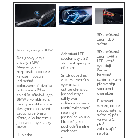
3D zavěšená
zadní LED
světla
Ikonický design BMW i
3D zavěšená
Adaptivní LED
zadní světla
Designový jazyk
světlomety s 3D
LED, která
značky BMW
stereoskopickým
vyžadují
Mingyang Yi je
efektem
černé
rozprostřen po celé
barevné
Snížit odpad asi
karoserii vozu a
schéma, které
o 10 milimetrů a
jedinečná
předvádějí
vytvarovat
polouzavřená dvojitá
sportovní
ostrou ofenzívu;
ledvinová mřížka
charakter
Jednoduchý a
chladiče přidává logo
štíhlý tvar
BMW v kombinaci s
Duchovní
světelného pásu
modrým exkluzivním
vzhled, dobře
uvnitř světlometů
designem nasávání
rozpoznatelný
nastiňuje
vzduchu ve tvaru
světelný pás
jedinečné kouzlo,
dítěte, díky kterému
ve tvaru C,
hluboké jako
jsou všechny značky
plně
pochodeň a plné
BMW
zobrazující
osobnosti.
napětí,
-H platba