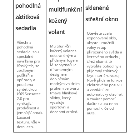
pohodlná
skleněné
multifunkční
zážitková
střešní okno
kožený
sedadla
volant
Otevřete zcela
exponované sklo,
Všechna
abyste umožnili
Multifunkční
pohodlná
volný vstup
kožený volant s
sedadla jsou
přirozeného světla a
odstraněným a
speciálně
čerstvého vzduchu,
přidaným logem
navržena pro
čímž okamžitě
M se vyznačuje
čínský trh, se
vytvoříte pohodlný a
tříramenným
zesílenými
příjemný chlórový
designem
polštáři a
kryt interiéru vozu;
doplněným
opěradly a
Nově přidané funkce
modrým vnitřním
potažena
elektrického posuvu
pruhem ve tvaru
syntetickou
a zvedání lze
tmavé hliníkové
kůží Sensatec
automaticky otevírat
slitiny, který
2.0 pro
a zavírat pomocí
vyzařuje
vynikající
tlačítek auta nebo
sportovní a
prodyšnost a
pomocí klíče od
decentní vzhled.
jemnější omak.
auta.
Luxusní
textura, vše v
detailech.