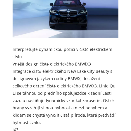
Interpretujte dynamickou pozici v čistě elektrickém
stylu
Vnější design čistě elektrického BMWiX3
Integrace čistě elektrického New Lake City Beauty s
designovým jazykem rodiny BMWX, dosažení
celkového držení čistě elektrického BMWX3. Linie Qu
Li se táhnou od předního spolujezdce k zadní části
vozu a nastiňují dynamický vzor kol karoserie; Ostré
hrany vyzařují silnou hybnost a mezi pohybem a
klidem se chystá vynořit čistá příroda, která předvádí
hybnost cvalu.
iX3