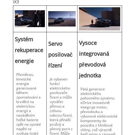
iX3
Systém
Vysoce
Servo
rekuperace
integrovaná
posilovač
energie
převodová
řízení
jednotka
Přeměnou
kinetické
Je vybaven
energie
funkcí
generované
elektrického
Pátá generace
během
posilovače
elektrického
zpomalování a
řízení a může
pohonného systému
brzdění na
vytvářet
eDrive inovativně
elektrickou
přímou a
integruje motor,
energii a
citlivou
převodovku a
naváděním
odezvu řízení,
výkonové elektronické
hořké baterie
která přináší
komponenty do
zpět na vysoké
pružný a
pouzdra z hliníkové
napětí se
přesný pocit z
slitiny, což výrazně
zvyšuje jízdní
řízení. Může
šetří místo a zároveň