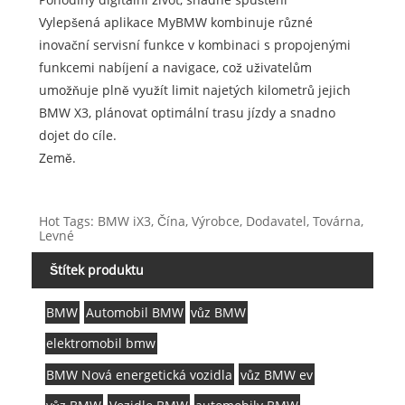
Vylepšená aplikace MyBMW kombinuje různé
inovační servisní funkce v kombinaci s propojenými
funkcemi nabíjení a navigace, což uživatelům
umožňuje plně využít limit najetých kilometrů jejich
BMW X3, plánovat optimální trasu jízdy a snadno
dojet do cíle.
Země.
Hot Tags: BMW iX3, Čína, Výrobce, Dodavatel, Továrna,
Levné
Štítek produktu
BMW
Automobil BMW
vůz BMW
elektromobil bmw
BMW Nová energetická vozidla
vůz BMW ev