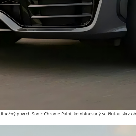
edinečný povrch Sonic Chrome Paint, kombinovaný se žlutou skrz obl