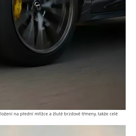
ožení na přední mřížce a žluté brzdové třmeny, takže celé