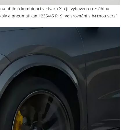
ana přijímá kombinaci ve tvaru X a je vybavena rozsáhlou
koly a pneumatikami 235/45 R19. Ve srovnání s běžnou verzí