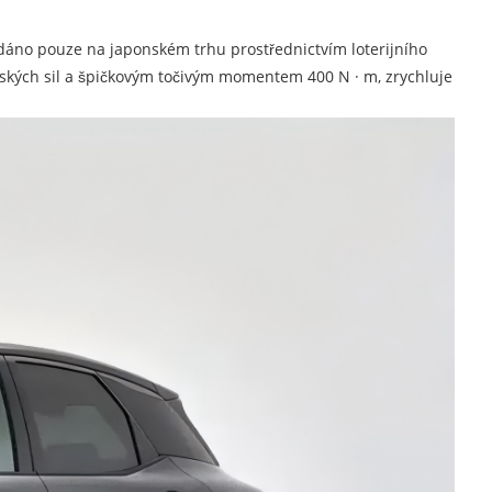
dáno pouze na japonském trhu prostřednictvím loterijního
ských sil a špičkovým točivým momentem 400 N · m, zrychluje