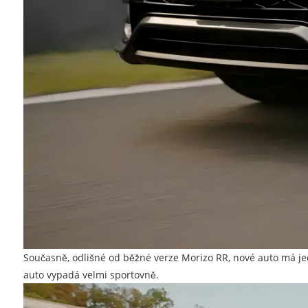
Současně, odlišné od běžné verze Morizo ​​RR, nové auto má j
auto vypadá velmi sportovně.