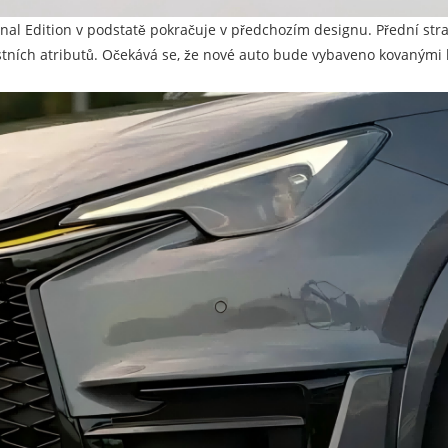
ginal Edition v podstatě pokračuje v předchozím designu. Přední str
stních atributů. Očekává se, že nové auto bude vybaveno kovanými 