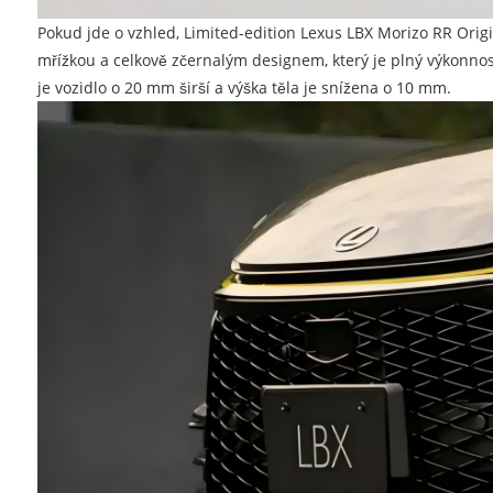
Pokud jde o vzhled, Limited-edition Lexus LBX Morizo ​​RR Ori
mřížkou a celkově zčernalým designem, který je plný výkonno
je vozidlo o 20 mm širší a výška těla je snížena o 10 mm.