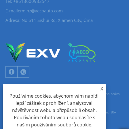
Tel: +8613600933547
E-mailem:
hz@aecoauto.com
Adresa: No 611 Sishui Rd, Xiamen City, Čína
X
Copyright © 2024 Xiamen Aecoauto Technology Co., Ltd. Všechna práva
Používáme cookies, abychom vám nabídli
lepší zážitek z prohlížení, analyzovali
vyhrazena.
návštěvnost webu a přizpůsobili obsah.
TECHNICKÁ PODPORA WEBOVÝCH STRÁNEK:
SÍŤ TIANYU
jack Lin:+86-
Používáním tohoto webu souhlasíte s
15559188336
naším používáním souborů cookie.