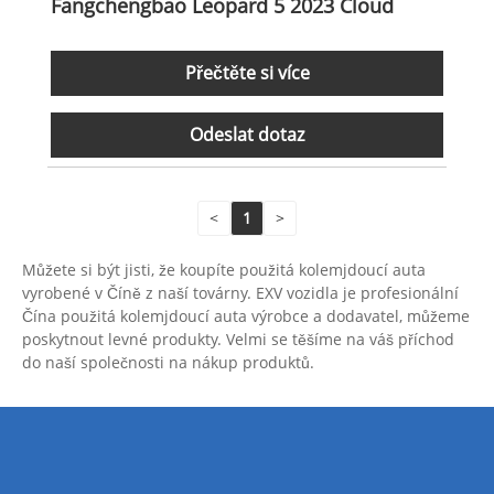
Fangchengbao Leopard 5 2023 Cloud
Přečtěte si více
Odeslat dotaz
<
1
>
Můžete si být jisti, že koupíte použitá kolemjdoucí auta
vyrobené v Číně z naší továrny. EXV vozidla je profesionální
Čína použitá kolemjdoucí auta výrobce a dodavatel, můžeme
poskytnout levné produkty. Velmi se těšíme na váš příchod
do naší společnosti na nákup produktů.