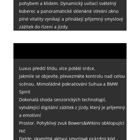
pohybem a klidem. Dynamický uvítací světelný
koberec a panoramatické skleněné střešní okno
plné vitality vynikají a přinášejí příjemný smyslový
zážitek do řízení a jízdy.
Luxus předčí třídu, více potěší srdce.
Jakmile se objevíte, převezměte kontrolu nad celou
scénou. Mimořádné pokračování Suhua a BMW
Spirit
Dokonalá shoda senzorických technologií,
vytvářející digitální zážitek z jízdy, který je příjemný
a emotivní
Prostor. Pohyblivý zvuk Bowers&Wikins obklopující
řeč
Fielde, okamžitě aktivuj smyslově prázdný kód.