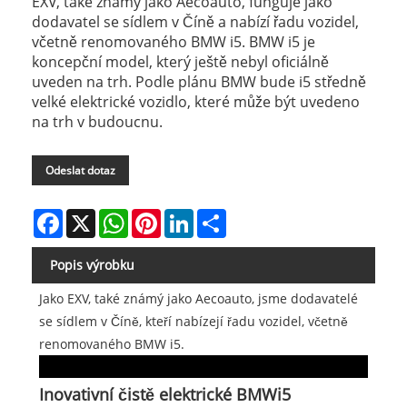
EXV, také známý jako Aecoauto, funguje jako
dodavatel se sídlem v Číně a nabízí řadu vozidel,
včetně renomovaného BMW i5. BMW i5 je
koncepční model, který ještě nebyl oficiálně
uveden na trh. Podle plánu BMW bude i5 středně
velké elektrické vozidlo, které může být uvedeno
na trh v budoucnu.
Odeslat dotaz
Facebook
X
WhatsApp
Pinterest
LinkedIn
Share
Popis výrobku
Jako EXV, také známý jako Aecoauto, jsme dodavatelé
se sídlem v Číně, kteří nabízejí řadu vozidel, včetně
renomovaného BMW i5.
Inovativní čistě elektrické BMWi5