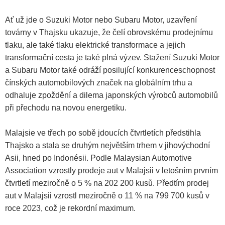
Ať už jde o Suzuki Motor nebo Subaru Motor, uzavření
továrny v Thajsku ukazuje, že čelí obrovskému prodejnímu
tlaku, ale také tlaku elektrické transformace a jejich
transformační cesta je také plná výzev. Stažení Suzuki Motor
a Subaru Motor také odráží posilující konkurenceschopnost
čínských automobilových značek na globálním trhu a
odhaluje zpoždění a dilema japonských výrobců automobilů
při přechodu na novou energetiku.
Malajsie ve třech po sobě jdoucích čtvrtletích předstihla
Thajsko a stala se druhým největším trhem v jihovýchodní
Asii, hned po Indonésii. Podle Malaysian Automotive
Association vzrostly prodeje aut v Malajsii v letošním prvním
čtvrtletí meziročně o 5 % na 202 200 kusů. Předtím prodej
aut v Malajsii vzrostl meziročně o 11 % na 799 700 kusů v
roce 2023, což je rekordní maximum.