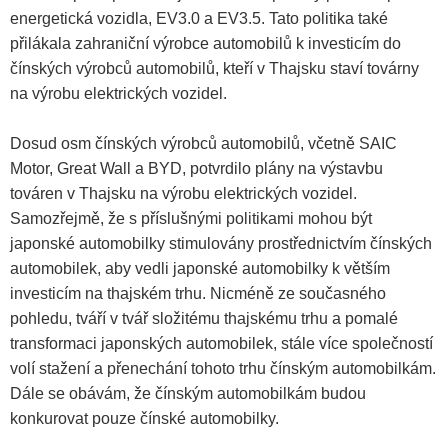
energetická vozidla, EV3.0 a EV3.5. Tato politika také
přilákala zahraniční výrobce automobilů k investicím do
čínských výrobců automobilů, kteří v Thajsku staví továrny
na výrobu elektrických vozidel.
Dosud osm čínských výrobců automobilů, včetně SAIC
Motor, Great Wall a BYD, potvrdilo plány na výstavbu
továren v Thajsku na výrobu elektrických vozidel.
Samozřejmě, že s příslušnými politikami mohou být
japonské automobilky stimulovány prostřednictvím čínských
automobilek, aby vedli japonské automobilky k větším
investicím na thajském trhu. Nicméně ze současného
pohledu, tváří v tvář složitému thajskému trhu a pomalé
transformaci japonských automobilek, stále více společností
volí stažení a přenechání tohoto trhu čínským automobilkám.
Dále se obávám, že čínským automobilkám budou
konkurovat pouze čínské automobilky.