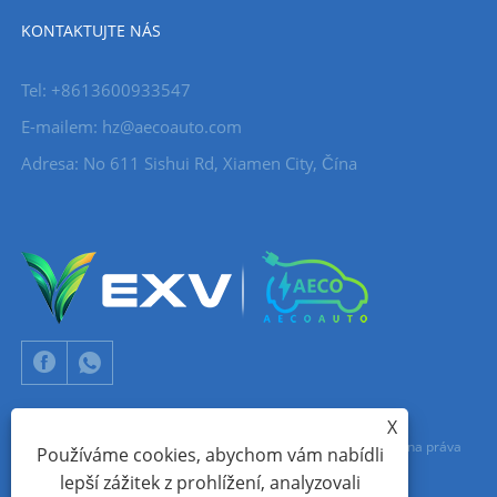
KONTAKTUJTE NÁS
Tel: +8613600933547
E-mailem:
hz@aecoauto.com
Adresa: No 611 Sishui Rd, Xiamen City, Čína
X
Copyright © 2024 Xiamen Aecoauto Technology Co., Ltd. Všechna práva
Používáme cookies, abychom vám nabídli
lepší zážitek z prohlížení, analyzovali
vyhrazena.