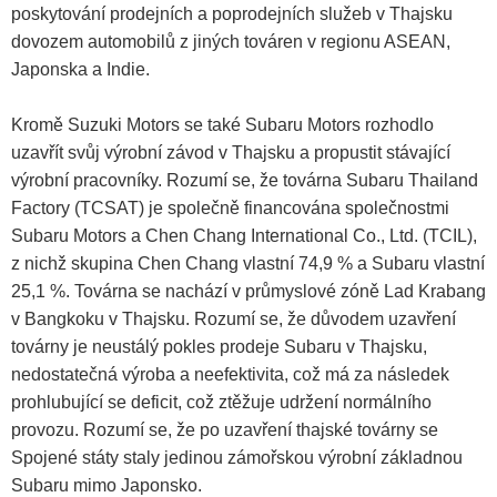
poskytování prodejních a poprodejních služeb v Thajsku
dovozem automobilů z jiných továren v regionu ASEAN,
Japonska a Indie.
Kromě Suzuki Motors se také Subaru Motors rozhodlo
uzavřít svůj výrobní závod v Thajsku a propustit stávající
výrobní pracovníky. Rozumí se, že továrna Subaru Thailand
Factory (TCSAT) je společně financována společnostmi
Subaru Motors a Chen Chang International Co., Ltd. (TCIL),
z nichž skupina Chen Chang vlastní 74,9 % a Subaru vlastní
25,1 %. Továrna se nachází v průmyslové zóně Lad Krabang
v Bangkoku v Thajsku. Rozumí se, že důvodem uzavření
továrny je neustálý pokles prodeje Subaru v Thajsku,
nedostatečná výroba a neefektivita, což má za následek
prohlubující se deficit, což ztěžuje udržení normálního
provozu. Rozumí se, že po uzavření thajské továrny se
Spojené státy staly jedinou zámořskou výrobní základnou
Subaru mimo Japonsko.