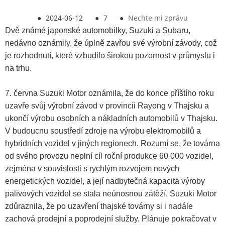
●
2024-06-12
●
7
●
Nechte mi zprávu
Dvě známé japonské automobilky, Suzuki a Subaru,
nedávno oznámily, že úplně zavřou své výrobní závody, což
je rozhodnutí, které vzbudilo širokou pozornost v průmyslu i
na trhu.
7. června Suzuki Motor oznámila, že do konce příštího roku
uzavře svůj výrobní závod v provincii Rayong v Thajsku a
ukončí výrobu osobních a nákladních automobilů v Thajsku.
V budoucnu soustředí zdroje na výrobu elektromobilů a
hybridních vozidel v jiných regionech. Rozumí se, že továrna
od svého provozu neplní cíl roční produkce 60 000 vozidel,
zejména v souvislosti s rychlým rozvojem nových
energetických vozidel, a její nadbytečná kapacita výroby
palivových vozidel se stala neúnosnou zátěží. Suzuki Motor
zdůraznila, že po uzavření thajské továrny si i nadále
zachová prodejní a poprodejní služby. Plánuje pokračovat v