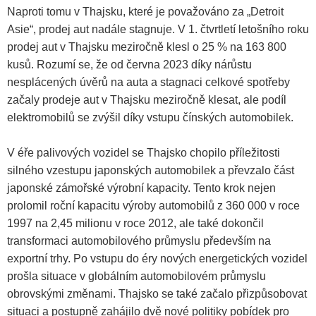
Naproti tomu v Thajsku, které je považováno za „Detroit
Asie“, prodej aut nadále stagnuje. V 1. čtvrtletí letošního roku
prodej aut v Thajsku meziročně klesl o 25 % na 163 800
kusů. Rozumí se, že od června 2023 díky nárůstu
nesplácených úvěrů na auta a stagnaci celkové spotřeby
začaly prodeje aut v Thajsku meziročně klesat, ale podíl
elektromobilů se zvýšil díky vstupu čínských automobilek.
V éře palivových vozidel se Thajsko chopilo příležitosti
silného vzestupu japonských automobilek a převzalo část
japonské zámořské výrobní kapacity. Tento krok nejen
prolomil roční kapacitu výroby automobilů z 360 000 v roce
1997 na 2,45 milionu v roce 2012, ale také dokončil
transformaci automobilového průmyslu především na
exportní trhy. Po vstupu do éry nových energetických vozidel
prošla situace v globálním automobilovém průmyslu
obrovskými změnami. Thajsko se také začalo přizpůsobovat
situaci a postupně zahájilo dvě nové politiky pobídek pro