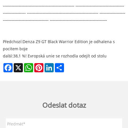
-------------------------------------------------- ----------------------------------
---------------- -------------------------------------------------- ------------------
-------------------------------- ----------------------------------------
Předchozí:
Denza Z9 GT Black Warrior Edition je odhalena s
pocitem boje
další:
38,1 %! Evropská unie se rozhodla odejít od stolu
Facebook
X
WhatsApp
Pinterest
LinkedIn
Share
Odeslat dotaz