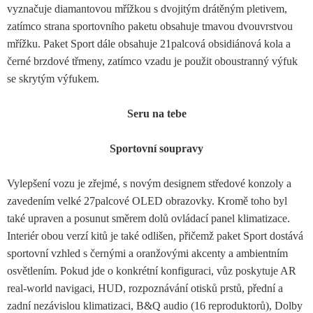
vyznačuje diamantovou mřížkou s dvojitým drátěným pletivem,
zatímco strana sportovního paketu obsahuje tmavou dvouvrstvou
mřížku. Paket Sport dále obsahuje 21palcová obsidiánová kola a
černé brzdové třmeny, zatímco vzadu je použit oboustranný výfuk
se skrytým výfukem.
Seru na tebe
Sportovní soupravy
Vylepšení vozu je zřejmé, s novým designem středové konzoly a
zavedením velké 27palcové OLED obrazovky. Kromě toho byl
také upraven a posunut směrem dolů ovládací panel klimatizace.
Interiér obou verzí kitů je také odlišen, přičemž paket Sport dostává
sportovní vzhled s černými a oranžovými akcenty a ambientním
osvětlením. Pokud jde o konkrétní konfiguraci, vůz poskytuje AR
real-world navigaci, HUD, rozpoznávání otisků prstů, přední a
zadní nezávislou klimatizaci, B&Q audio (16 reproduktorů), Dolby