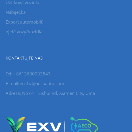
Užitková vozidla
Nabíječka
Export automobilů
ojeté vozy/vozidla
KONTAKTUJTE NÁS
Tel: +8613600933547
E-mailem:
hz@aecoauto.com
Adresa: No 611 Sishui Rd, Xiamen City, Čína