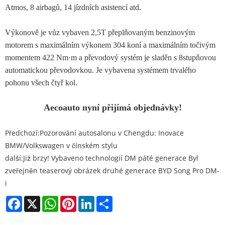
Atmos, 8 airbagů, 14 jízdních asistencí atd.
Výkonově je vůz vybaven 2,5T přeplňovaným benzinovým
motorem s maximálním výkonem 304 koní a maximálním točivým
momentem 422 Nm·m a převodový systém je sladěn s 8stupňovou
automatickou převodovkou. Je vybavena systémem trvalého
pohonu všech čtyř kol.
Aecoauto nyní přijímá objednávky!
Předchozí:
Pozorování autosalonu v Chengdu: Inovace
BMW/Volkswagen v čínském stylu
další:
Již brzy! Vybaveno technologií DM páté generace Byl
zveřejněn teaserový obrázek druhé generace BYD Song Pro DM-
i
Facebook
X
WhatsApp
Pinterest
LinkedIn
Share