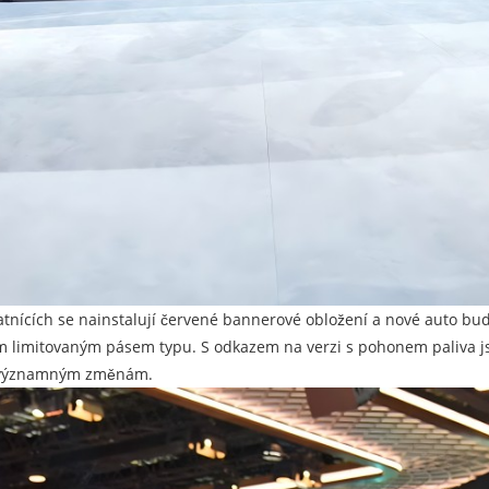
ících se nainstalují červené bannerové obložení a nové auto bude 
ým limitovaným pásem typu. S odkazem na verzi s pohonem paliva j
 k významným změnám.