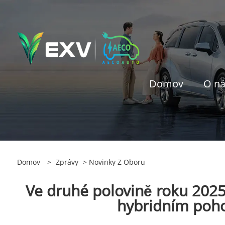
Domov
O n
Domov
>
Zprávy
>
Novinky Z Oboru
Ve druhé polovině roku 202
hybridním poho