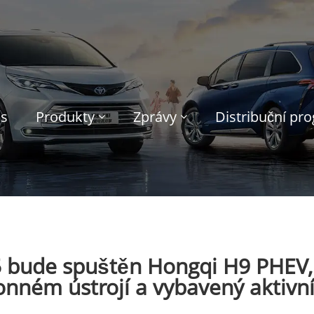
ás
Produkty
Zprávy
Distribuční pr
5 bude spuštěn Hongqi H9 PHEV, 
nném ústrojí a vybavený aktiv