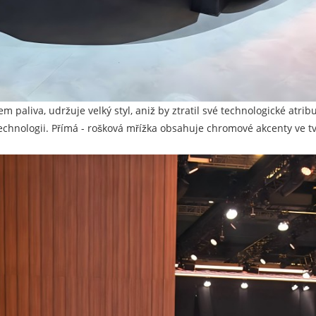
paliva, udržuje velký styl, aniž by ztratil své technologické atri
technologii. Přímá - rošková mřížka obsahuje chromové akcenty ve tva