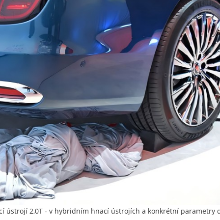
í ústrojí 2,0T - v hybridním hnací ústrojích a konkrétní paramet