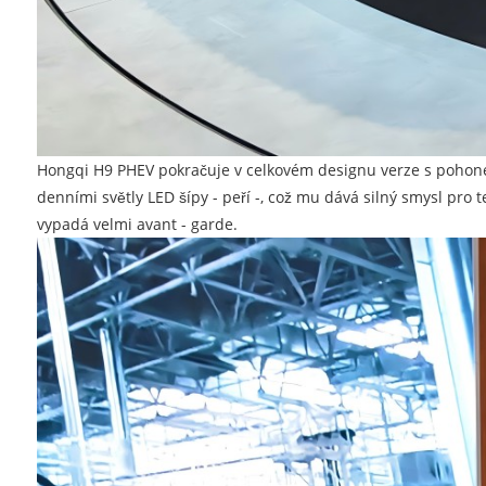
Hongqi H9 PHEV pokračuje v celkovém designu verze s pohonem 
denními světly LED šípy - peří -, což mu dává silný smysl pro 
vypadá velmi avant - garde.