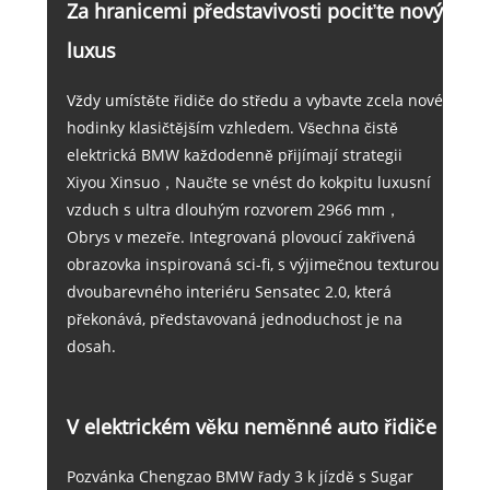
Za hranicemi představivosti pociťte nový
luxus
Vždy umístěte řidiče do středu a vybavte zcela nové
hodinky klasičtějším vzhledem. Všechna čistě
elektrická BMW každodenně přijímají strategii
Xiyou Xinsuo，Naučte se vnést do kokpitu luxusní
vzduch s ultra dlouhým rozvorem 2966 mm，
Obrys v mezeře. Integrovaná plovoucí zakřivená
obrazovka inspirovaná sci-fi, s výjimečnou texturou
dvoubarevného interiéru Sensatec 2.0, která
překonává, představovaná jednoduchost je na
dosah.
V elektrickém věku neměnné auto řidiče
Pozvánka Chengzao BMW řady 3 k jízdě s Sugar