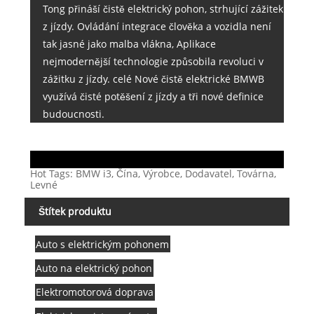
Tong přináší čistě elektrický pohon, strhující zážitek
z jízdy. Ovládání integrace člověka a vozidla není
tak jasné jako malba vlákna, Aplikace
nejmodernější technologie způsobila revoluci v
zážitku z jízdy. celé Nové čistě elektrické BMWB
využívá čisté potěšení z jízdy a tři nové definice
budoucnosti.
Hot Tags: BMW i3, Čína, Výrobce, Dodavatel, Továrna,
Levné
Štítek produktu
Auto s elektrickým pohonem
Auto na elektrický pohon
Elektromotorová doprava