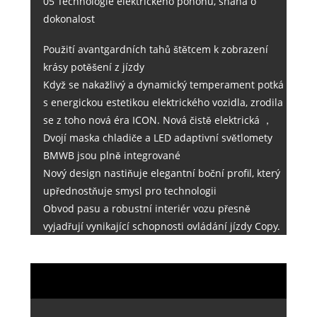
05 Technologie elektrického pohonu, snaha o
dokonalost
Použití avantgardních tahů štětcem k zobrazení
krásy potěšení z jízdy
Když se nakažlivý a dynamický temperament potká
s energickou estetikou elektrického vozidla, zrodila
se z toho nová éra ICON. Nová čistě elektrická ，
Dvojí maska ​​chladiče a LED adaptivní světlomety
BMWB jsou plně integrované
Nový design nastiňuje elegantní boční profil, který
upřednostňuje smysl pro technologii
Obvod pasu a robustní interiér vozu přesně
vyjadřují vynikající schopnosti ovládání jízdy Copy.