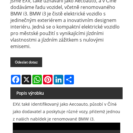
Jsme EXV, také uznávaní jako Aecoauto, a v Číně
dodáváme řadu vozidel, včetně renomovaného
BMW i3. BMW i3 je čistě elektrické vozidlo s
jedinečným exteriérem a inovativním designem
interiéru. Jedná se o kompaktní elektrické vozidlo
pro městské použití s ​​vynikajícími jízdními
vlastnostmi a jízdním zážitkem s nulovými
emisemi.
Odeslat dotaz
Facebook
X
WhatsApp
Pinterest
LinkedIn
Share
Popis výrobku
EXV, také identifikovaný jako Aecoauto, působí v Číně
jako dodavatel a poskytuje různé vozy, přičemž jednou
z našich nabídek je renomované BMW i3.