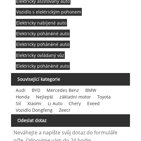
Elektricky asistovaný auto
Vozidlo s elektrickým pohonem
Elektricky nabíjené auto
Elektricky poháněné auto
Elektricky poháněné auto
Elektricky ovládaný vůz
Elektricky poháněné auto
Související kategorie
Audi
BYD
Mercedes Benz
BMW
Honda
Nejlepší
základní motor
Toyota
Síť
Xiaomi
Li Auto
Chery
Exeed
Vozidlo Dongfeng
Zeecr
Odeslat dotaz
Neváhejte a napište svůj dotaz do formuláře
níže. Odpovíme vám do 24 hodin.