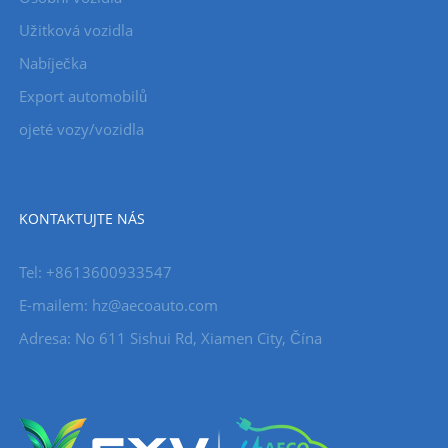
Užitková vozidla
Nabíječka
Export automobilů
ojeté vozy/vozidla
KONTAKTUJTE NÁS
Tel: +8613600933547
E-mailem:
hz@aecoauto.com
Adresa: No 611 Sishui Rd, Xiamen City, Čína