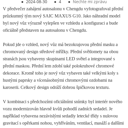
●
2024-08-30
●
4
●
Nechte mi zprávu
V předvečer zahájení autosalonu v Chengdu vyfotografoval přední
průzkumný tým nový SAIC MAXUS G10. Jako náhradní model
byl nový vůz výrazně vylepšen ve vzhledu a konfiguraci a bude
oficiálně představen na autosalonu v Chengdu.
Pokud jde o vzhled, nový vůz má bezokrajovou přední masku a
chromovaný design středové mřížky. Přední světlomety na obou
stranách jsou vybaveny skupinami LED světel a integrované s
přední maskou. Přední lem zdobí také polokruhové chromové
dekorace. Kromě toho je nový vůz vybaven také velkými koly s
hustými paprsky a vícenásobnými chromovými ozdobami na
karoserii. Celkový design odráží dobrou špičkovou texturu.
V kombinaci s předchozími oficiálními snímky byl interiér nového
vozu modernizován hlavně kvůli pohodlí zadních sedadel. Je
například vybavena nezávislými sedadly letecké třídy s nulovou
gravitací s opěrkami nohou, vyhříváním, ventilací, masáží a dalšími