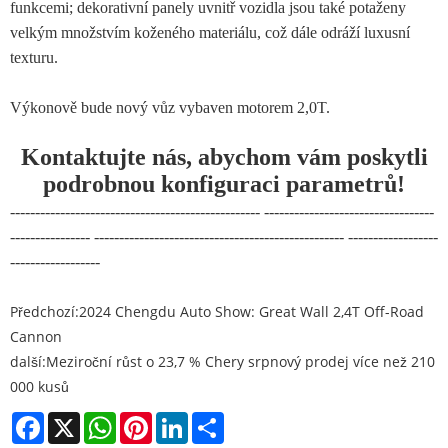
funkcemi; dekorativní panely uvnitř vozidla jsou také potaženy
velkým množstvím koženého materiálu, což dále odráží luxusní
texturu.
Výkonově bude nový vůz vybaven motorem 2,0T.
Kontaktujte nás, abychom vám poskytli
podrobnou konfiguraci parametrů!
-------------------------------------------------- ----------------------------------
---------------- -------------------------------------------------- ------------------
------------------
Předchozí:
2024 Chengdu Auto Show: Great Wall 2,4T Off-Road
Cannon
další:
Meziroční růst o 23,7 % Chery srpnový prodej více než 210
000 kusů
Facebook
X
WhatsApp
Pinterest
LinkedIn
Share