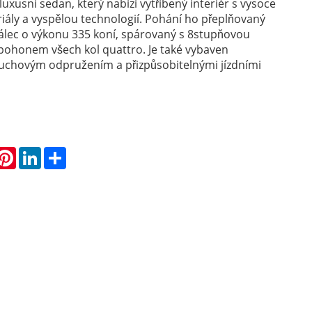
luxusní sedan, který nabízí vytříbený interiér s vysoce
riály a vyspělou technologií. Pohání ho přeplňovaný
iválec o výkonu 335 koní, spárovaný s 8stupňovou
pohonem všech kol quattro. Je také vybaven
chovým odpružením a přizpůsobitelnými jízdními
hatsApp
Pinterest
LinkedIn
Share