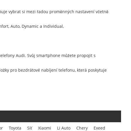
žňuje vybrat si mezi řadou proměnných nastavení včetně
fort, Auto, Dynamic a Individual,
telefony Audi. Svůj smartphone můžete propojit s
žky pro bezdrátové nabíjení telefonu, která poskytuje
or
Toyota
Síť
Xiaomi
Li Auto
Chery
Exeed