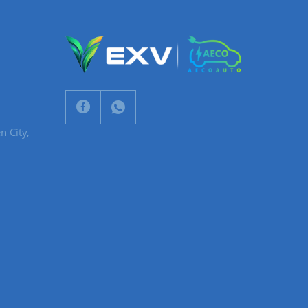
n City,