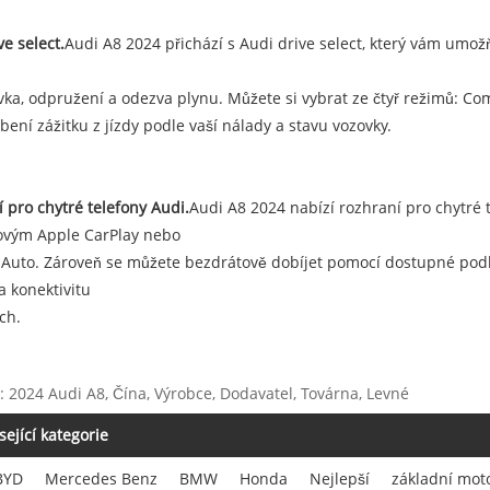
ve select.
Audi A8 2024 přichází s Audi drive select, který vám umo
ka, odpružení a odezva plynu. Můžete si vybrat ze čtyř režimů: Com
bení zážitku z jízdy podle vaší nálady a stavu vozovky.
 pro chytré telefony Audi.
Audi A8 2024 nabízí rozhraní pro chytré 
ovým Apple CarPlay nebo
Auto. Zároveň se můžete bezdrátově dobíjet pomocí dostupné podlo
a konektivitu
ch.
: 2024 Audi A8, Čína, Výrobce, Dodavatel, Továrna, Levné
sející kategorie
BYD
Mercedes Benz
BMW
Honda
Nejlepší
základní mot