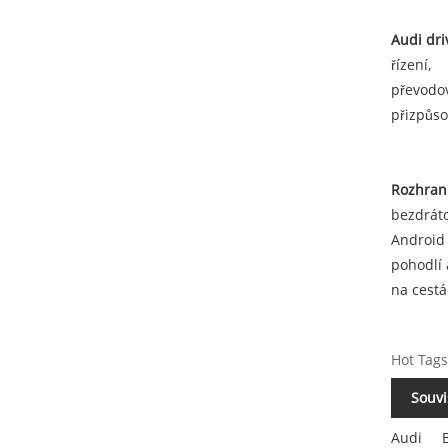
Audi dri
řízení,
převodov
přizpůso
Rozhraní
bezdrát
Android 
pohodlí 
na cestá
Hot Tags
Souvi
Audi