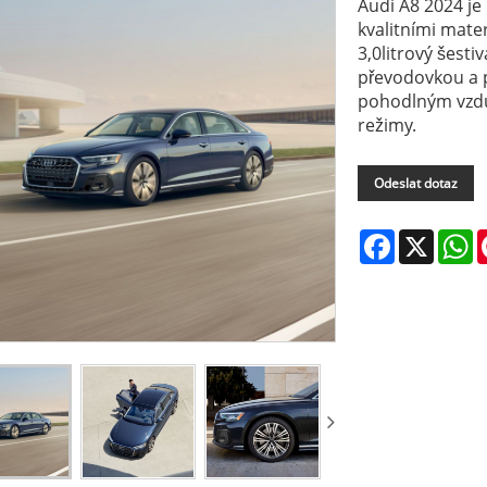
Audi A8 2024 je 
kvalitními mate
3,0litrový šest
převodovkou a 
pohodlným vzdu
režimy.
Odeslat dotaz
Facebook
X
W