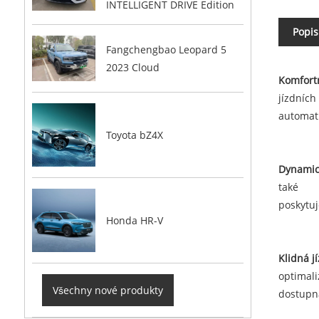
INTELLIGENT DRIVE Edition
Popis
Fangchengbao Leopard 5
2023 Cloud
Komfort
jízdních
automati
Toyota bZ4X
Dynamick
také
poskytuj
Honda HR-V
Klidná j
optimal
Všechny nové produkty
dostupná