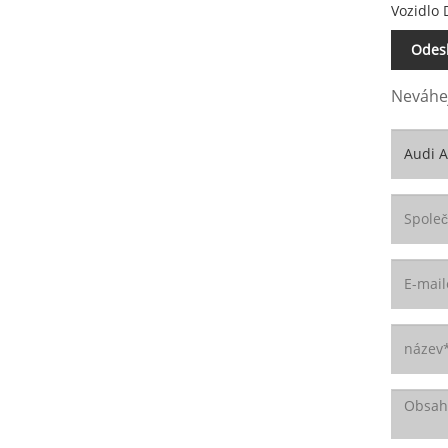
Vozidlo
Odesl
Neváhej