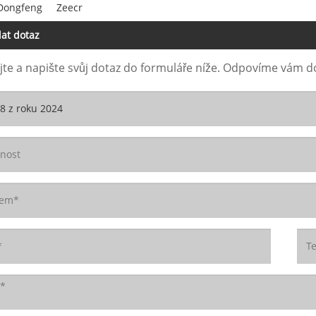
 Dongfeng
Zeecr
at dotaz
te a napište svůj dotaz do formuláře níže. Odpovíme vám d