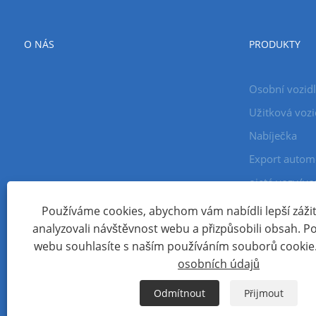
O NÁS
PRODUKTY
Osobní vozid
Užitková vozi
Nabíječka
Export autom
ojeté vozy/vo
Používáme cookies, abychom vám nabídli lepší zážite
analyzovali návštěvnost webu a přizpůsobili obsah. 
Copyright © 2024 Xiamen Aecoauto Technology Co., Ltd. Všec
webu souhlasíte s naším používáním souborů cookie
TECHNICKÁ PODPORA WEBOVÝCH STRÁNEK:
SÍŤ TIANYU
jack 
osobních údajů
Links
Sitemap
RSS
XML
Zásady ochrany osobních 
Odmítnout
Přijmout