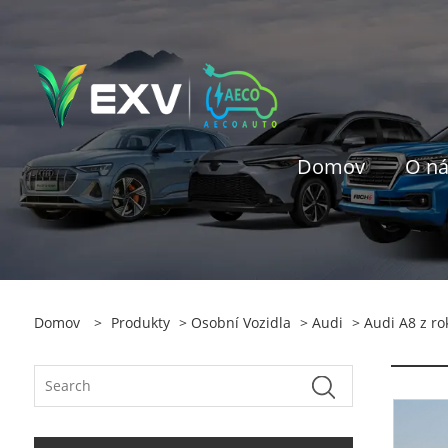
Domov
O n
Domov
>
Produkty
>
Osobní Vozidla
>
Audi
> Audi A8 z ro