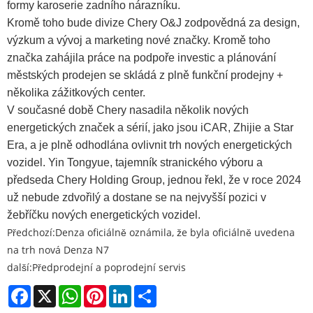
formy karoserie zadního nárazníku.
Kromě toho bude divize Chery O&J zodpovědná za design,
výzkum a vývoj a marketing nové značky. Kromě toho
značka zahájila práce na podpoře investic a plánování
městských prodejen se skládá z plně funkční prodejny +
několika zážitkových center.
V současné době Chery nasadila několik nových
energetických značek a sérií, jako jsou iCAR, Zhijie a Star
Era, a je plně odhodlána ovlivnit trh nových energetických
vozidel. Yin Tongyue, tajemník stranického výboru a
předseda Chery Holding Group, jednou řekl, že v roce 2024
už nebude zdvořilý a dostane se na nejvyšší pozici v
žebříčku nových energetických vozidel.
Předchozí:
Denza oficiálně oznámila, že byla oficiálně uvedena
na trh nová Denza N7
další:
Předprodejní a poprodejní servis
Facebook
X
WhatsApp
Pinterest
LinkedIn
Share