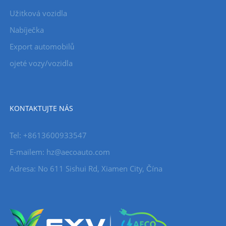
Užitková vozidla
Nabíječka
Export automobilů
ojeté vozy/vozidla
KONTAKTUJTE NÁS
Tel: +8613600933547
E-mailem:
hz@aecoauto.com
Adresa: No 611 Sishui Rd, Xiamen City, Čína