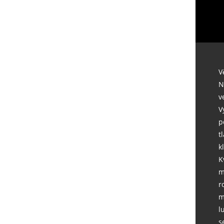
V
N
v
V
p
t
k
K
m
r
m
l
s