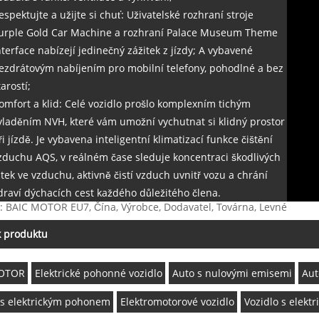
espektujte a užijte si chuť: Uživatelské rozhraní stroje
urple Gold Car Machine a rozhraní Palace Museum Theme
nterface nabízejí jedinečný zážitek z jízdy; A vybavené
ezdrátovým nabíjením pro mobilní telefony, pohodlné a bez
tarostí;
omfort a klid: Celé vozidlo prošlo komplexním tichým
yladěním NVH, které vám umožní vychutnat si klidný prostor
ři jízdě. Je vybavena inteligentní klimatizací funkce čištění
zduchu AQS, v reálném čase sleduje koncentraci škodlivých
átek ve vzduchu, aktivně čistí vzduch uvnitř vozu a chrání
draví dýchacích cest každého důležitého člena.
: BAIC MOTOR EU7, Čína, Výrobce, Dodavatel, Továrna, Levné
k produktu
OTOR
Elektrické pohonné vozidlo
Auto s nulovými emisemi
Aut
 s elektrickým pohonem
Elektromotorové vozidlo
Vozidlo s elek