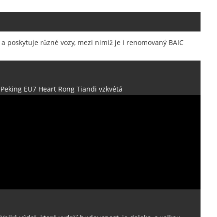
 a poskytuje různé vozy, mezi nimiž je i renomovaný BAIC
Peking EU7 Heart Rong Tiandi vzkvétá