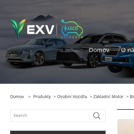
Domov
O n
Domov
>
Produkty
>
Osobní Vozidla
>
Základní Motor
> B