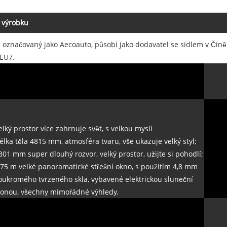
 výrobku
é označovaný jako Aecoauto, působí jako dodavatel se sídlem v Číně
EU7.
elký prostor více zahrnuje svět, s velkou myslí
élka těla 4815 mm, atmosféra tvaru, vše ukazuje velký styl;
801 mm super dlouhý rozvor, velký prostor, užijte si pohodlí;
,75 m velké panoramatické střešní okno, s použitím 4,8 mm
oukromého tvrzeného skla, vybavené elektrickou sluneční
lonou, všechny mimořádné výhledy.