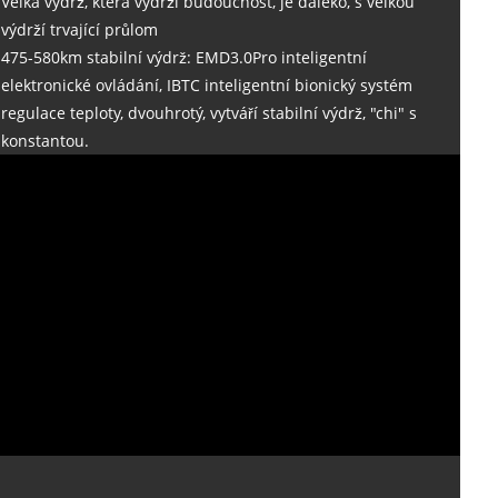
Velká výdrž, která vydrží budoucnost, je daleko, s velkou
výdrží trvající průlom
475-580km stabilní výdrž: EMD3.0Pro inteligentní
elektronické ovládání, IBTC inteligentní bionický systém
regulace teploty, dvouhrotý, vytváří stabilní výdrž, "chi" s
konstantou.