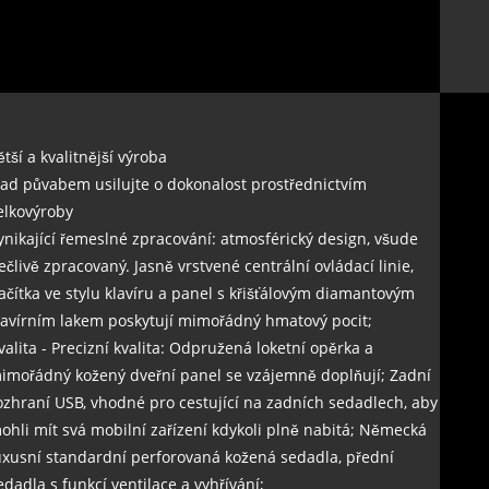
ětší a kvalitnější výroba
ad půvabem usilujte o dokonalost prostřednictvím
elkovýroby
ynikající řemeslné zpracování: atmosférický design, všude
ečlivě zpracovaný. Jasně vrstvené centrální ovládací linie,
lačítka ve stylu klavíru a panel s křišťálovým diamantovým
lavírním lakem poskytují mimořádný hmatový pocit;
valita - Precizní kvalita: Odpružená loketní opěrka a
imořádný kožený dveřní panel se vzájemně doplňují; Zadní
ozhraní USB, vhodné pro cestující na zadních sedadlech, aby
ohli mít svá mobilní zařízení kdykoli plně nabitá; Německá
uxusní standardní perforovaná kožená sedadla, přední
edadla s funkcí ventilace a vyhřívání;