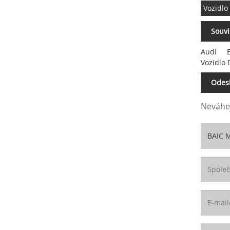
Vozidlo
Souvi
Audi
Vozidlo
Odesl
Neváhej