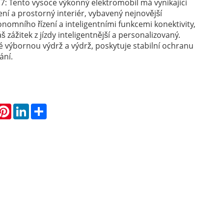
: Tento vysoce výkonný elektromobil má vynikající
ení a prostorný interiér, vybavený nejnovější
onomního řízení a inteligentními funkcemi konektivity,
š zážitek z jízdy inteligentnější a personalizovaný.
 výbornou výdrž a výdrž, poskytuje stabilní ochranu
ání.
hatsApp
Pinterest
LinkedIn
Share