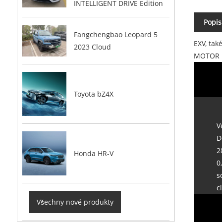
INTELLIGENT DRIVE Edition
Popis
Fangchengbao Leopard 5
EXV, tak
2023 Cloud
MOTOR 
Toyota bZ4X
V
D
2
Honda HR-V
0
s
c
Všechny nové produkty