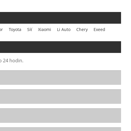
or
Toyota
Síť
Xiaomi
Li Auto
Chery
Exeed
o 24 hodin.