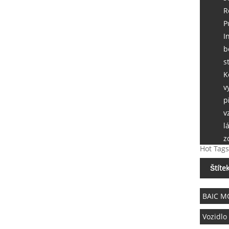
R
P
I
b
s
K
v
p
v
l
z
Hot Tags
Štíte
BAIC M
Vozidlo