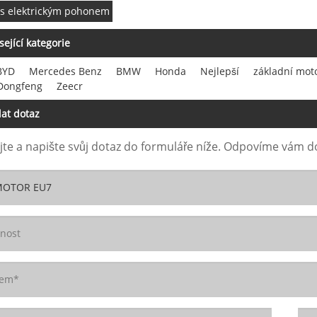
 s elektrickým pohonem
sející kategorie
BYD
Mercedes Benz
BMW
Honda
Nejlepší
základní mot
 Dongfeng
Zeecr
at dotaz
te a napište svůj dotaz do formuláře níže. Odpovíme vám d