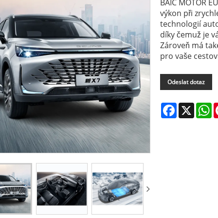
BAIC MOTOR EU7
výkon při zrychl
technologií aut
díky čemuž je vá
Zároveň má také
pro vaše cestov
Odeslat dotaz
Facebook
X
W