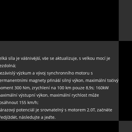
elká síla je vášnivější, vše se aktualizuje, s velkou mocí je
ezdolná;
ezávislý výzkum a vývoj synchronního motoru s
ermanentními magnety přináší silný výkon, maximální točivý
oment 300 Nm, zrychlení na 100 km pouze 8,9s; 160kW
aximální výstupní výkon, maximální rychlost může
osáhnout 155 km/h;
árazový potenciál je srovnatelný s motorem 2.0T, začněte
ředjíždět, následujte a jeďte.