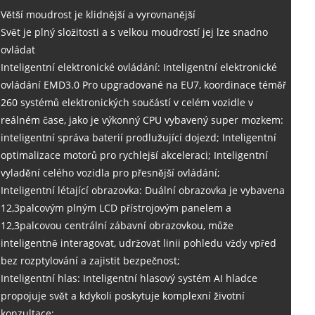
Větší moudrost je klidnější a vyrovnanější
Svět je plný složitosti a s velkou moudrostí jej lze snadno
ovládat
Inteligentní elektronické ovládání: Inteligentní elektronické
ovládání EMD3.0 Pro upgradované na EU7, koordinace téměř
260 systémů elektronických součástí v celém vozidle v
reálném čase, jako je výkonný CPU vybavený super mozkem:
inteligentní správa baterií prodlužující dojezd; Inteligentní
optimalizace motorů pro rychlejší akceleraci; Inteligentní
vyladění celého vozidla pro přesnější ovládání;
Inteligentní létající obrazovka: Duální obrazovka je vybavena
12,3palcovým plným LCD přístrojovým panelem a
12,3palcovou centrální zábavní obrazovkou, může
inteligentně interagovat, udržovat linii pohledu vždy vpřed
bez rozptylování a zajistit bezpečnost;
Inteligentní hlas: Inteligentní hlasový systém AI hladce
propojuje svět a kdykoli poskytuje komplexní životní
konzultace;