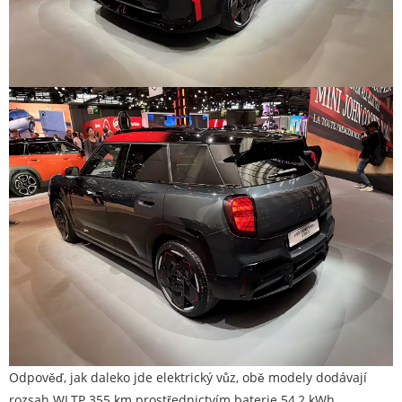
Odpověď, jak daleko jde elektrický vůz, obě modely dodávají
rozsah WLTP 355 km prostřednictvím baterie 54,2 kWh,