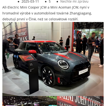
●
2025-03-11
●
5
●
Nechte mi zprávu
All-Electric Mini Cooper JCW a Mini Aceman JCW, nyní v
hromadné výrobě v automobilové továrně Zhangjiagang,
debutují první v Číně, než se celosvětově rozšíří.