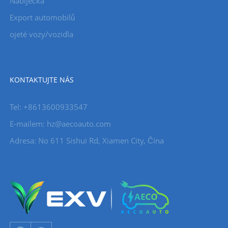
Nabíječka
Export automobilů
ojeté vozy/vozidla
KONTAKTUJTE NÁS
Tel: +8613600933547
E-mailem:
hz@aecoauto.com
Adresa: No 611 Sishui Rd, Xiamen City, Čína