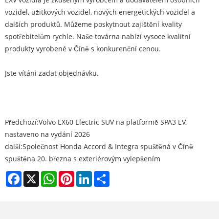
vozidel, užitkových vozidel, nových energetických vozidel a
dalších produktů. Můžeme poskytnout zajištění kvality
spotřebitelům rychle. Naše továrna nabízí vysoce kvalitní
produkty vyrobené v Číně s konkurenční cenou.
Jste vítáni zadat objednávku.
Předchozí:
Volvo EX60 Electric SUV na platformě SPA3 EV,
nastaveno na vydání 2026
další:
Společnost Honda Accord & Integra spuštěná v Číně
spuštěna 20. března s exteriérovým vylepšením
Facebook
X
WhatsApp
Pinterest
LinkedIn
Share