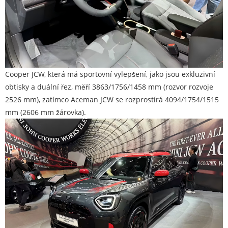
Cooper JCW, která má sportovní vylepšení, jako jsou exkluzivní
obtisky a duální řez, měří 3863/1756/1458 mm (rozvor rozvoje
2526 mm), zatímco Aceman JCW se rozprostírá 4094/1754/1515
mm (2606 mm žárovka).