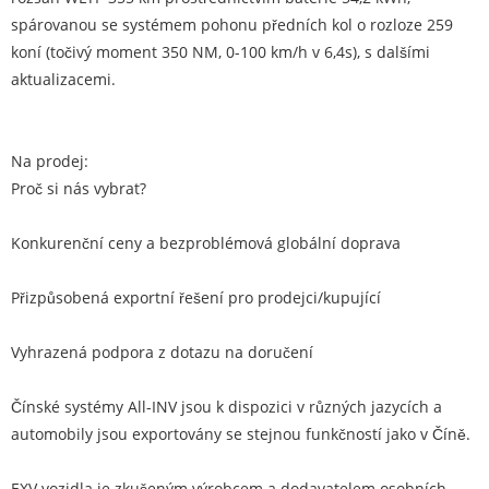
spárovanou se systémem pohonu předních kol o rozloze 259
koní (točivý moment 350 NM, 0-100 km/h v 6,4s), s dalšími
aktualizacemi.
Na prodej:
Proč si nás vybrat?
Konkurenční ceny a bezproblémová globální doprava
Přizpůsobená exportní řešení pro prodejci/kupující
Vyhrazená podpora z dotazu na doručení
Čínské systémy All-INV jsou k dispozici v různých jazycích a
automobily jsou exportovány se stejnou funkčností jako v Číně.
EXV vozidla je zkušeným výrobcem a dodavatelem osobních