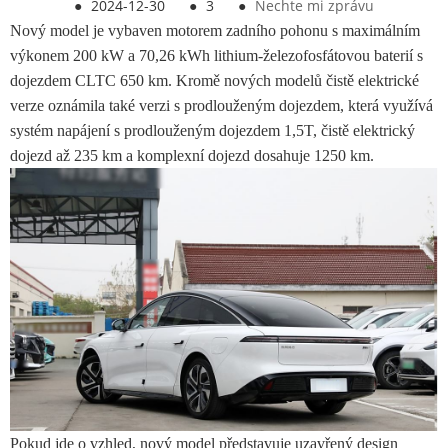
●
2024-12-30
●
3
●
Nechte mi zprávu
Nový model je vybaven motorem zadního pohonu s maximálním
výkonem 200 kW a 70,26 kWh lithium-železofosfátovou baterií s
dojezdem CLTC 650 km. Kromě nových modelů čistě elektrické
verze oznámila také verzi s prodlouženým dojezdem, která využívá
systém napájení s prodlouženým dojezdem 1,5T, čistě elektrický
dojezd až 235 km a komplexní dojezd dosahuje 1250 km.
Pokud jde o vzhled, nový model představuje uzavřený design