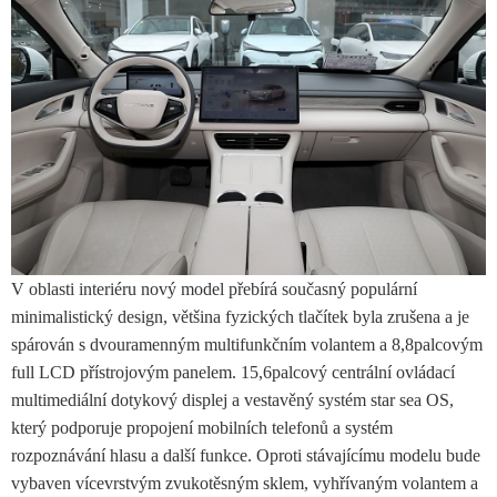
V oblasti interiéru nový model přebírá současný populární
minimalistický design, většina fyzických tlačítek byla zrušena a je
spárován s dvouramenným multifunkčním volantem a 8,8palcovým
full LCD přístrojovým panelem. 15,6palcový centrální ovládací
multimediální dotykový displej a vestavěný systém star sea OS,
který podporuje propojení mobilních telefonů a systém
rozpoznávání hlasu a další funkce. Oproti stávajícímu modelu bude
vybaven vícevrstvým zvukotěsným sklem, vyhřívaným volantem a