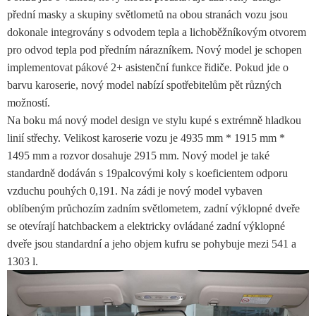
přední masky a skupiny světlometů na obou stranách vozu jsou
dokonale integrovány s odvodem tepla a lichoběžníkovým otvorem
pro odvod tepla pod předním nárazníkem. Nový model je schopen
implementovat pákové 2+ asistenční funkce řidiče. Pokud jde o
barvu karoserie, nový model nabízí spotřebitelům pět různých
možností.
Na boku má nový model design ve stylu kupé s extrémně hladkou
linií střechy. Velikost karoserie vozu je 4935 mm * 1915 mm *
1495 mm a rozvor dosahuje 2915 mm. Nový model je také
standardně dodáván s 19palcovými koly s koeficientem odporu
vzduchu pouhých 0,191. Na zádi je nový model vybaven
oblíbeným průchozím zadním světlometem, zadní výklopné dveře
se otevírají hatchbackem a elektricky ovládané zadní výklopné
dveře jsou standardní a jeho objem kufru se pohybuje mezi 541 a
1303 l.