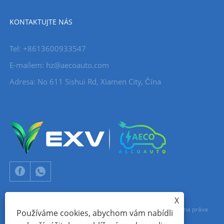
KONTAKTUJTE NÁS
Tel: +8613600933547
E-mailem:
hz@aecoauto.com
Adresa: No 611 Sishui Rd, Xiamen City, Čína
X
Copyright © 2024 Xiamen Aecoauto Technology Co., Ltd. Všechna práva
Používáme cookies, abychom vám nabídli