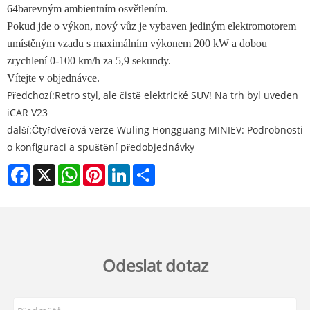
64barevným ambientním osvětlením.
Pokud jde o výkon, nový vůz je vybaven jediným elektromotorem
umístěným vzadu s maximálním výkonem 200 kW a dobou
zrychlení 0-100 km/h za 5,9 sekundy.
Vítejte v objednávce.
Předchozí:
Retro styl, ale čistě elektrické SUV! Na trh byl uveden
iCAR V23
další:
Čtyřdveřová verze Wuling Hongguang MINIEV: Podrobnosti
o konfiguraci a spuštění předobjednávky
Facebook
X
WhatsApp
Pinterest
LinkedIn
Share
Odeslat dotaz