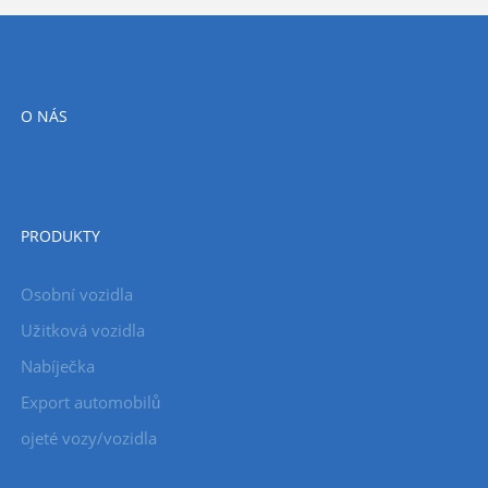
O NÁS
PRODUKTY
Osobní vozidla
Užitková vozidla
Nabíječka
Export automobilů
ojeté vozy/vozidla