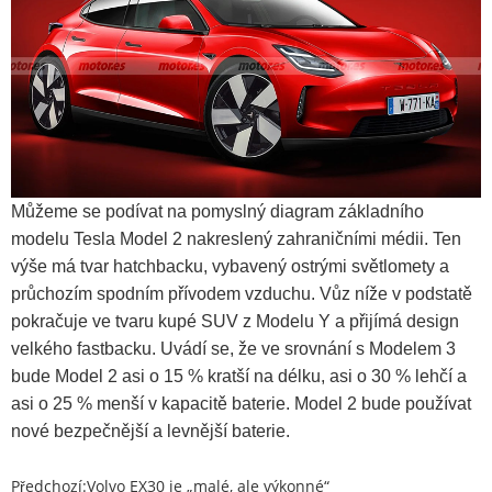
Můžeme se podívat na pomyslný diagram základního
modelu Tesla Model 2 nakreslený zahraničními médii. Ten
výše má tvar hatchbacku, vybavený ostrými světlomety a
průchozím spodním přívodem vzduchu. Vůz níže v podstatě
pokračuje ve tvaru kupé SUV z Modelu Y a přijímá design
velkého fastbacku. Uvádí se, že ve srovnání s Modelem 3
bude Model 2 asi o 15 % kratší na délku, asi o 30 % lehčí a
asi o 25 % menší v kapacitě baterie. Model 2 bude používat
nové bezpečnější a levnější baterie.
Předchozí:
Volvo EX30 je „malé, ale výkonné“