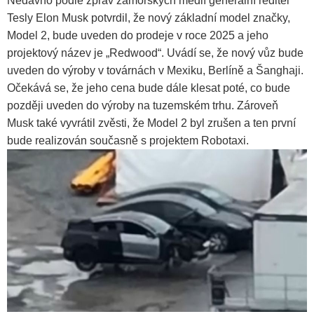
Nedávno podle zpráv zámořských médií generální ředitel
Tesly Elon Musk potvrdil, že nový základní model značky,
Model 2, bude uveden do prodeje v roce 2025 a jeho
projektový název je „Redwood“. Uvádí se, že nový vůz bude
uveden do výroby v továrnách v Mexiku, Berlíně a Šanghaji.
Očekává se, že jeho cena bude dále klesat poté, co bude
později uveden do výroby na tuzemském trhu. Zároveň
Musk také vyvrátil zvěsti, že Model 2 byl zrušen a ten první
bude realizován současně s projektem Robotaxi.