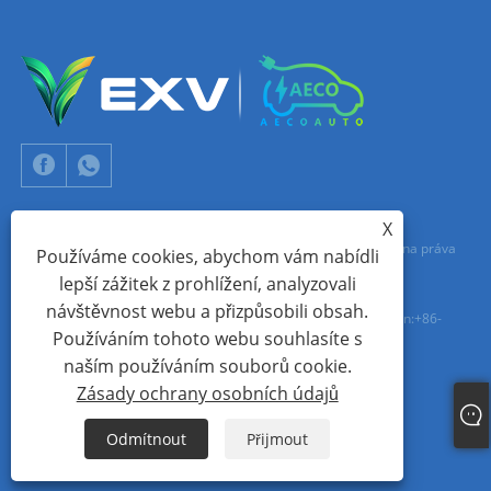
X
Copyright © 2024 Xiamen Aecoauto Technology Co., Ltd. Všechna práva
Používáme cookies, abychom vám nabídli
lepší zážitek z prohlížení, analyzovali
vyhrazena.
návštěvnost webu a přizpůsobili obsah.
TECHNICKÁ PODPORA WEBOVÝCH STRÁNEK:
SÍŤ TIANYU
jack Lin:+86-
Používáním tohoto webu souhlasíte s
15559188336
naším používáním souborů cookie.
Zásady ochrany osobních údajů
Links
Sitemap
RSS
XML
Zásady ochrany osobních údajů
Odmítnout
Přijmout