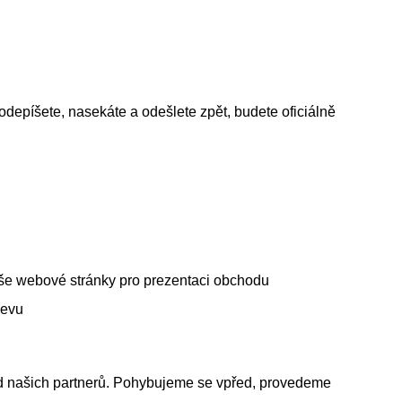
depíšete, nasekáte a odešlete zpět, budete oficiálně
aše webové stránky pro prezentaci obchodu
levu
t od našich partnerů. Pohybujeme se vpřed, provedeme