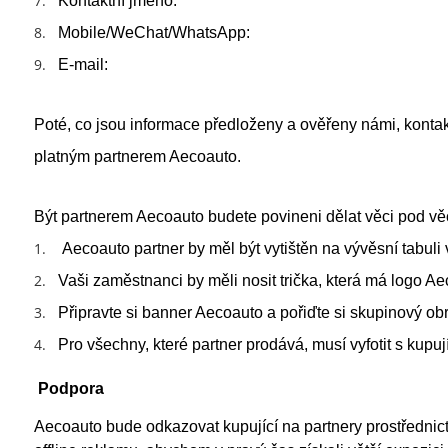
7.
Kontaktní jméno:
8.
Mobile/WeChat/WhatsApp:
9.
E-mail:
Poté, co jsou informace předloženy a ověřeny námi, konta
platným partnerem Aecoauto.
Být partnerem Aecoauto budete povineni dělat věci pod vě
1.
Aecoauto partner by měl být vytištěn na vývěsní tabuli 
2.
Vaši zaměstnanci by měli nosit trička, která má logo A
3.
Připravte si banner Aecoauto a pořiďte si skupinový 
4.
Pro všechny, které partner prodává, musí vyfotit s kup
Podpora
Aecoauto bude odkazovat kupující na partnery prostřednict