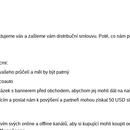
ktujeme vás a zašleme vám distribuční smlouvu. Poté, co nám po
cmi:
vašeho průčelí a měl by být patrný
ecoauto
obrázek s bannerem před obchodem, abychom jej mohli dát na n
ujícím a poslat nám k povýšení a partneři mohou získat 50 USD s
vím svých online a offline kanálů, aby si kupující mohli koupi