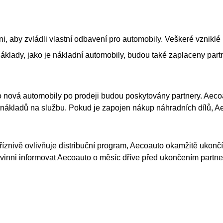
i, aby zvládli vlastní odbavení pro automobily. Veškeré vznikl
klady, jako je nákladní automobily, budou také zaplaceny partn
o nová automobily po prodeji budou poskytovány partnery. Aeco
nákladů na službu. Pokud je zapojen nákup náhradních dílů, Ae
epříznivě ovlivňuje distribuční program, Aecoauto okamžitě ukon
vinni informovat Aecoauto o měsíc dříve před ukončením partner