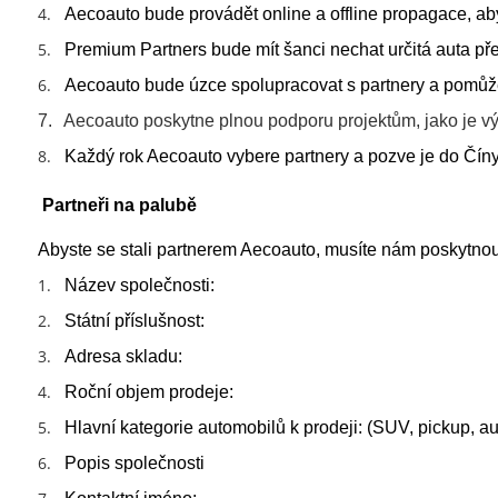
4.
Aecoauto bude provádět online a offline propagace, ab
5.
Premium Partners bude mít šanci nechat určitá auta p
6.
Aecoauto bude úzce spolupracovat s partnery a pomůže
7.
Aecoauto poskytne plnou podporu projektům, jako je výr
8.
Každý rok Aecoauto vybere partnery a pozve je do Číny
Partneři na palubě
Abyste se stali partnerem Aecoauto, musíte nám poskytnou
1.
Název společnosti:
2.
Státní příslušnost:
3.
Adresa skladu:
4.
Roční objem prodeje:
5.
Hlavní kategorie automobilů k prodeji: (SUV, pickup, au
6.
Popis společnosti