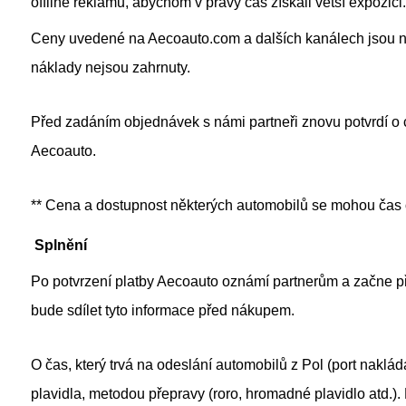
offline reklamu, abychom v pravý čas získali větší expozici.
Ceny uvedené na Aecoauto.com a dalších kanálech jsou n
náklady nejsou zahrnuty.
Před zadáním objednávek s námi partneři znovu potvrdí o 
Aecoauto.
** Cena a dostupnost některých automobilů se mohou čas 
Splnění
Po potvrzení platby Aecoauto oznámí partnerům a začne při
bude sdílet tyto informace před nákupem.
O čas, který trvá na odeslání automobilů z Pol (port nakl
plavidla, metodou přepravy (roro, hromadné plavidlo atd.