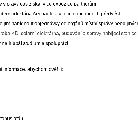
y v pravý čas získal více expozice partnerům
ředem odeslána Aecoauto a v jejich obchodech předvést
 jim nabídnout objednávky od orgánů místní správy nebo jiných
oba KD, solární elektrárna, budování a správy nabíjecí stanice
 na hlubší studium a spolupráci.
t informace, abychom ověřili:
tobus atd.)