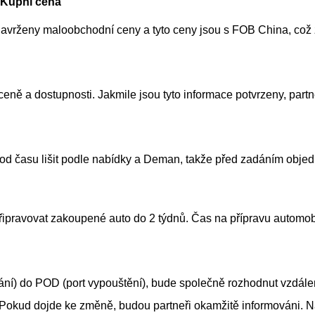
Kupní cena
avrženy maloobchodní ceny a tyto ceny jsou s FOB China, což
ceně a dostupnosti. Jakmile jsou tyto informace potvrzeny, par
od času lišit podle nabídky a Deman, takže před zadáním objed
pravovat zakoupené auto do 2 týdnů. Čas na přípravu automobilů
ádání) do POD (port vypouštění), bude společně rozhodnut vzdál
). Pokud dojde ke změně, budou partneři okamžitě informováni. 