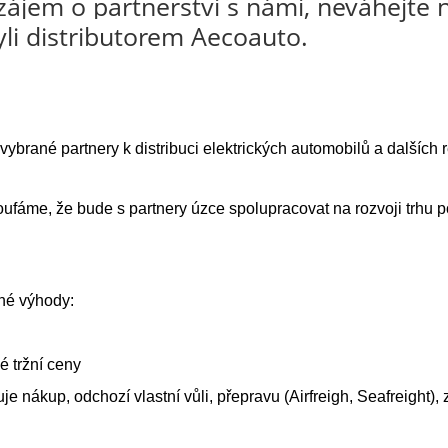
 zájem o partnerství s námi, neváhejte
li distributorem Aecoauto.
vybrané partnery k distribuci elektrických automobilů a dalších r
 doufáme, že bude s partnery úzce spolupracovat na rozvoji trh
ené výhody:
é tržní ceny
 nákup, odchozí vlastní vůli, přepravu (Airfreigh, Seafreight), 