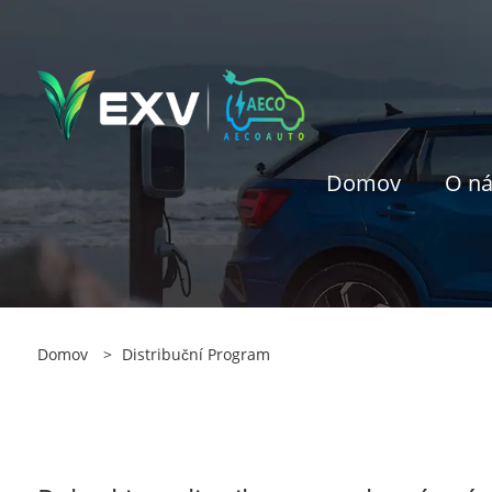
Domov
O n
Domov
>
Distribuční Program