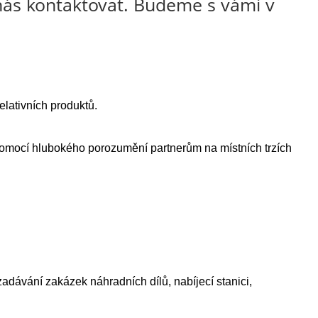
 nás kontaktovat. Budeme s vámi v
elativních produktů.
u pomocí hlubokého porozumění partnerům na místních trzích
zadávání zakázek náhradních dílů, nabíjecí stanici,