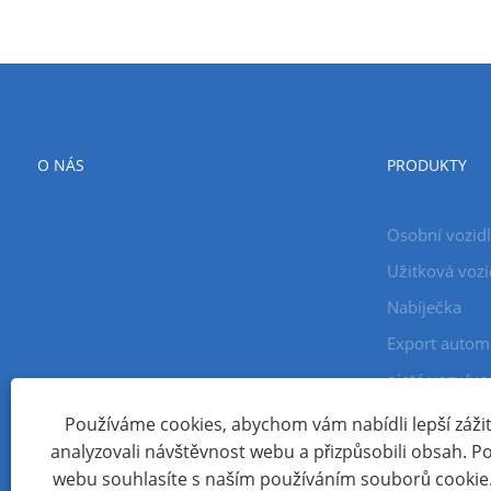
O NÁS
PRODUKTY
Osobní vozid
Užitková vozi
Nabíječka
Export autom
ojeté vozy/vo
Používáme cookies, abychom vám nabídli lepší zážite
analyzovali návštěvnost webu a přizpůsobili obsah. 
Copyright © 2024 Xiamen Aecoauto Technology Co., Ltd. Všec
webu souhlasíte s naším používáním souborů cookie