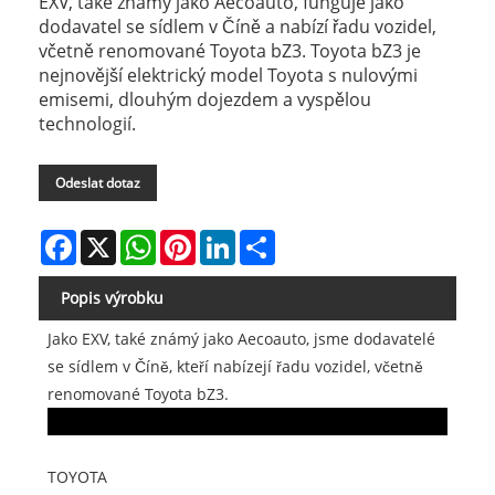
EXV, také známý jako Aecoauto, funguje jako
dodavatel se sídlem v Číně a nabízí řadu vozidel,
včetně renomované Toyota bZ3. Toyota bZ3 je
nejnovější elektrický model Toyota s nulovými
emisemi, dlouhým dojezdem a vyspělou
technologií.
Odeslat dotaz
Facebook
X
WhatsApp
Pinterest
LinkedIn
Share
Popis výrobku
Jako EXV, také známý jako Aecoauto, jsme dodavatelé
se sídlem v Číně, kteří nabízejí řadu vozidel, včetně
renomované Toyota bZ3.
TOYOTA