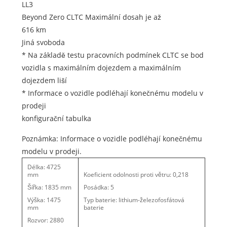
LL3
Beyond Zero CLTC Maximální dosah je až
616 km
Jiná svoboda
* Na základě testu pracovních podmínek CLTC se bod
vozidla s maximálním dojezdem a maximálním
dojezdem liší
* Informace o vozidle podléhají konečnému modelu v
prodeji
konfigurační tabulka
Poznámka: Informace o vozidle podléhají konečnému
modelu v prodeji.
Délka: 4725
mm
Koeficient odolnosti proti větru: 0,218
Šířka: 1835 mm
Posádka: 5
Výška: 1475
Typ baterie: lithium-železofosfátová
mm
baterie
Rozvor: 2880