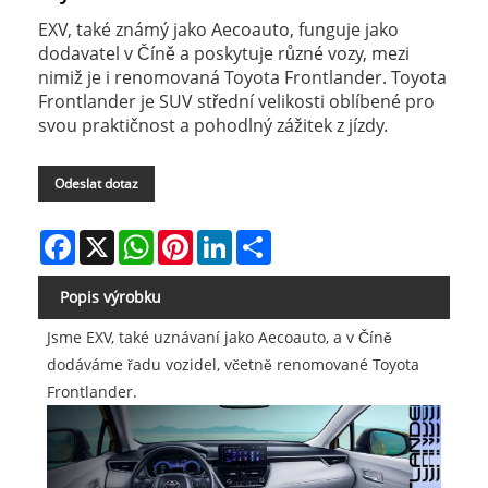
EXV, také známý jako Aecoauto, funguje jako
dodavatel v Číně a poskytuje různé vozy, mezi
nimiž je i renomovaná Toyota Frontlander. Toyota
Frontlander je SUV střední velikosti oblíbené pro
svou praktičnost a pohodlný zážitek z jízdy.
Odeslat dotaz
Facebook
X
WhatsApp
Pinterest
LinkedIn
Share
Popis výrobku
Jsme EXV, také uznávaní jako Aecoauto, a v Číně
dodáváme řadu vozidel, včetně renomované Toyota
Frontlander.