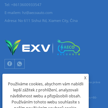
Tel: +8613600933547
E-mailem:
hz@aecoauto.com
Adresa: No 611 Sishui Rd, Xiamen City, Čína
X
Copyright © 2024 Xiamen Aecoauto Technology Co., Ltd. Všechna práva
Používáme cookies, abychom vám nabídli
lepší zážitek z prohlížení, analyzovali
vyhrazena.
návštěvnost webu a přizpůsobili obsah.
TECHNICKÁ PODPORA WEBOVÝCH STRÁNEK:
SÍŤ TIANYU
jack Lin:+86-
Používáním tohoto webu souhlasíte s
15559188336