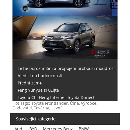
Tiché porozumění a propojení probouzí moudrost
hledící do budoucnosti
Přední země
Feng Yunyue si užijte
Toyota Chi Heng Internet Toyota Dnnect
Hot Tags: Toyota Frontlander, Čína, Výrobce,
Dodavatel, Továrna, Levné
Související kategorie
Audi
BYD
Mercedes Benz
BMW