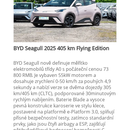
BYD Seagull 2025 405 km Flying Edition
BYD Seagull nově definuje měřítko
elektromobilů třídy A0 s počáteční cenou 73
800 RMB. Je vybaven 55kW motorem a
dosahuje zrychlení 0-50 km/h za pouhých 4,9
sekundy a nabízí verze se dvěma dojezdy 305
km/405 km (CLTC), podporované 30minutovým
rychlým nabíjením. Baterie Blade a vysoce
pevná konstrukce karoserie ve stylu klece,
postavené na platformě e-Platform 3.0, splňují
přísné bezpečnostní testy, zatímco standardní
prvky, jako jsou čtyři airbagy a ESP, zajišťují
pětihvězdičkové hodnocení bezpečnosti C-