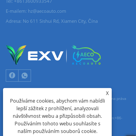
Tel: +8613600933547
E-mailem:
hz@aecoauto.com
Adresa: No 611 Sishui Rd, Xiamen City, Čína
X
Copyright © 2024 Xiamen Aecoauto Technology Co., Ltd. Všechna práva
Používáme cookies, abychom vám nabídli
lepší zážitek z prohlížení, analyzovali
vyhrazena.
návštěvnost webu a přizpůsobili obsah.
TECHNICKÁ PODPORA WEBOVÝCH STRÁNEK:
SÍŤ TIANYU
jack Lin:+86-
Používáním tohoto webu souhlasíte s
15559188336
naším používáním souborů cookie.