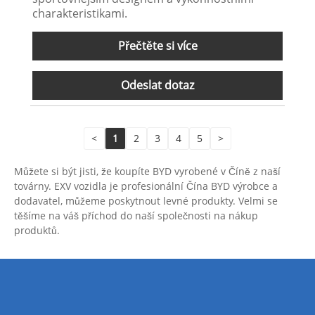
charakteristikami.
Přečtěte si více
Odeslat dotaz
<
1
2
3
4
5
>
Můžete si být jisti, že koupíte BYD vyrobené v Číně z naší
továrny. EXV vozidla je profesionální Čína BYD výrobce a
dodavatel, můžeme poskytnout levné produkty. Velmi se
těšíme na váš příchod do naší společnosti na nákup
produktů.