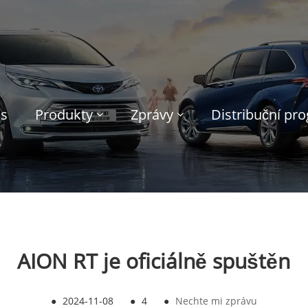
ás
Produkty
Zprávy
Distribuční pr
AION RT je oficiálně spuštěn
●
2024-11-08
●
4
●
Nechte mi zprávu