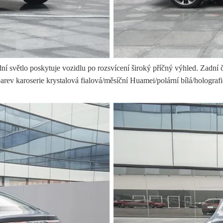
dní světlo poskytuje vozidlu po rozsvícení široký příčný výhled. Zadní č
barev karoserie krystalová fialová/měsíční Huamei/polární bílá/holograf