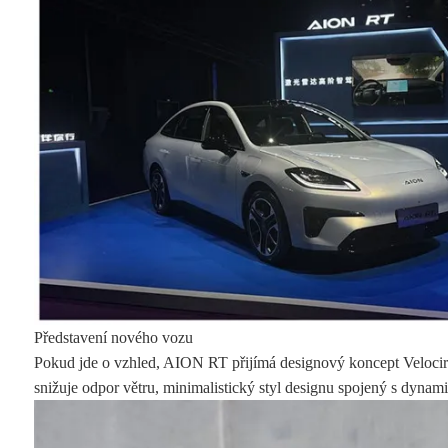
Představení nového vozu
Pokud jde o vzhled, AION RT přijímá designový koncept Velocirapt
snižuje odpor větru, minimalistický styl designu spojený s dyna