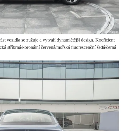
ást vozidla se zužuje a vytváří dynamičtější design. Koeficient
ická stříbrná/koronální červená/mořská fluorescenční šedá/černá