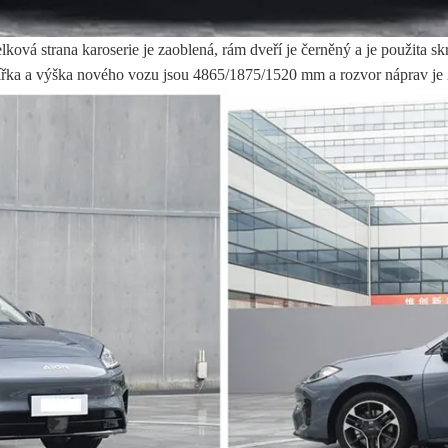
lková strana karoserie je zaoblená, rám dveří je černěný a je použita sk
, šířka a výška nového vozu jsou 4865/1875/1520 mm a rozvor náprav j