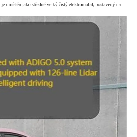
 umístěn jako středně velký čistý elektromobil, postavený na