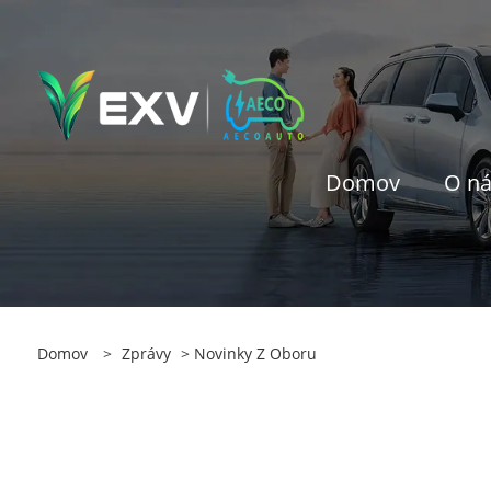
Domov
O n
Domov
>
Zprávy
>
Novinky Z Oboru