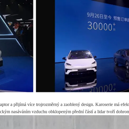
or a přijímá více trojrozměrný a zaoblený design. Karoserie má efekti
mickým nasáváním vzduchu obklopeným přední částí a lidar tvoří dohrom