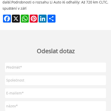
další:
Podrobnosti o rozsahu Li Auto i6 odhalily: Až 720 km CLTC,
spuštění v září
Facebook
X
WhatsApp
Pinterest
LinkedIn
Share
Odeslat dotaz