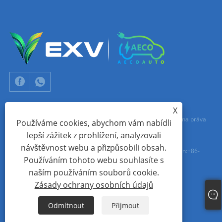
X
Copyright © 2024 Xiamen Aecoauto Technology Co., Ltd. Všechna práva
Používáme cookies, abychom vám nabídli
lepší zážitek z prohlížení, analyzovali
vyhrazena.
návštěvnost webu a přizpůsobili obsah.
TECHNICKÁ PODPORA WEBOVÝCH STRÁNEK:
SÍŤ TIANYU
jack Lin:+86-
Používáním tohoto webu souhlasíte s
15559188336
naším používáním souborů cookie.
Zásady ochrany osobních údajů
Links
Sitemap
RSS
XML
Zásady ochrany osobních údajů
Odmítnout
Přijmout