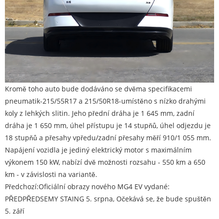
Kromě toho auto bude dodáváno se dvěma specifikacemi
pneumatik-215/55R17 a 215/50R18-umístěno s nízko drahými
koly z lehkých slitin. Jeho přední dráha je 1 645 mm, zadní
dráha je 1 650 mm, úhel přístupu je 14 stupňů, úhel odjezdu je
18 stupňů a přesahy vpředu/zadní přesahy měří 910/1 055 mm.
Napájení vozidla je jediný elektrický motor s maximálním
výkonem 150 kW, nabízí dvě možnosti rozsahu - 550 km a 650
km - v závislosti na variantě.
Předchozí:
Oficiální obrazy nového MG4 EV vydané:
PŘEDPŘEDSEMY STAING 5. srpna, Očekává se, že bude spuštěn
5. září