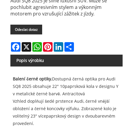
Audi SQ8 2025 je silné luxusní SUV. Může se
pochlubit agresivním stylem a výkonným
motorem pro vzrušující zážitek z jízdy.
Odeslat dotaz
Facebook
X
WhatsApp
Pinterest
LinkedIn
Share
Popis výrobku
Balení černé optiky.
Dostupná černá optika pro Audi
SQ8 2025 obsahuje 22" 10paprsková kola v designu Y
v metalické černé barvě. Antracitová
Vzhled doplňují šedé prstence Audi, černé vnější
obložení a černé koncovky výfuku. Zobrazené kolo je
volitelný 23" vícepaprskový design v dvoubarevném
provedení.