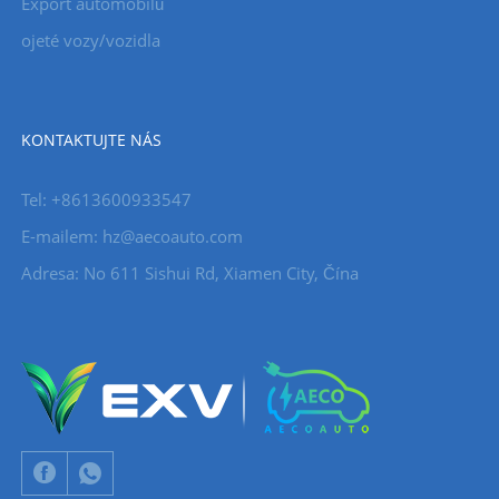
Export automobilů
ojeté vozy/vozidla
KONTAKTUJTE NÁS
Tel: +8613600933547
E-mailem:
hz@aecoauto.com
Adresa: No 611 Sishui Rd, Xiamen City, Čína