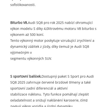
sofistikovanosti.
Biturbo V8.
Audi SQ8 pro rok 2025 nabízí ohromující
výkon modelu S díky 4,0litrovému motoru V8 biturbo s
výkonem až 500 koní.
Tento výkonný motor poskytuje vzrušující zrychlení a
dynamický zážitek z jízdy, díky čemuž je Audi SQ8
výjimečným v
segmentu výkonných SUV.
S sportovní balíček.
Dostupný paket S Sport pro Audi
SQ8 2025 zahrnuje červené brzdové třmeny a také
sportovní zadní diferenciál a aktivní
stabilizace náklonu. Tyto funkce pomáhají zlepšit
ovladatelnost a snižují naklánění karoserie, čímž
zvyšují výkon vozidla a jízdní dynamiku.