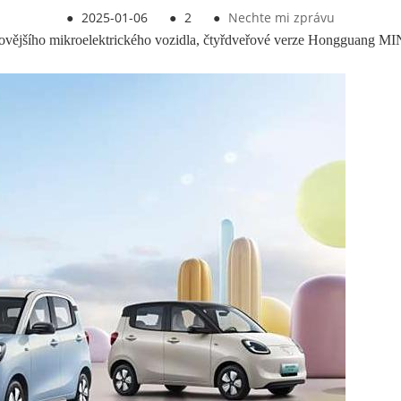
●
2025-01-06
●
2
●
Nechte mi zprávu
ovějšího mikroelektrického vozidla, čtyřdveřové verze Hongguang MINI