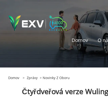
Domov
O n
Domov
>
Zprávy
>
Novinky Z Oboru
Čtyřdveřová verze Wuling