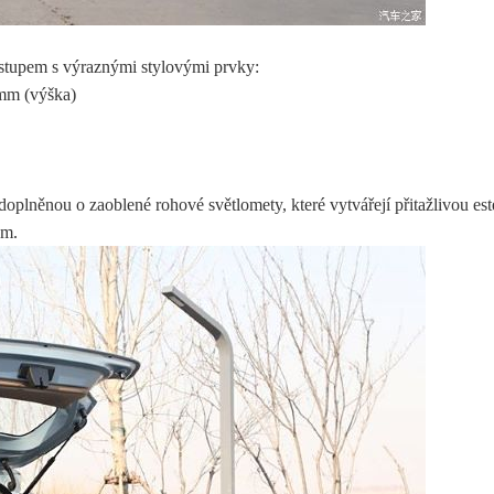
upem s výraznými stylovými prvky:
 mm (výška)
doplněnou o zaoblené rohové světlomety, které vytvářejí přitažlivou e
em.