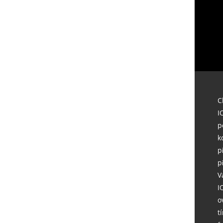
C
I
p
k
p
p
V
I
o
t