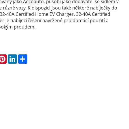
ovaný jako Aecoauto, působí jako dodavatel se sídlem v
 různé vozy. K dispozici jsou také některé nabíječky do
 32-40A Certified Home EV Charger. 32-40A Certified
 je nabíjecí řešení navržené pro domácí použití a
ysokým proudem.
hatsApp
Pinterest
LinkedIn
Share