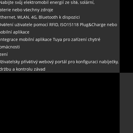
 Nabijte svůj elektromobil energií ze sítě, solární,
aterie nebo všechny zdroje
Ethernet, WLAN, 4G, Bluetooth k dispozici
Ověření uživatele pomocí RFID, ISO15118 Plug&Charge nebo
obilní aplikace
 Integrace mobilní aplikace Tuya pro zařízení chytré
omácnosti
ízení
Uživatelsky přívětivý webový portál pro konfiguraci nabíječky,
držbu a kontrolu závad