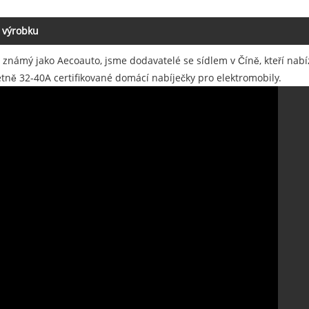
 výrobku
, známý jako Aecoauto, jsme dodavatelé se sídlem v Číně, kteří nabíz
etně 32-40A certifikované domácí nabíječky pro elektromobily.