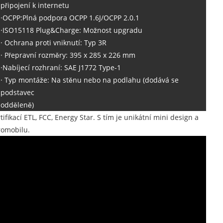
připojení k internetu
·OCPP:Plná podpora OCPP 1.6J/OCPP 2.0.1
·ISO15118 Plug&Charge: Možnost upgradu
· Ochrana proti vniknutí: Typ 3R
· Přepravní rozměry: 395 x 285 x 226 mm
·Nabíjecí rozhraní: SAE J1772 Type-1
· Typ montáže: Na stěnu nebo na podlahu (dodává se
podstavec
odděleně)
fikací ETL, FCC, Energy Star. S tím je unikátní mini design a
romobilu.