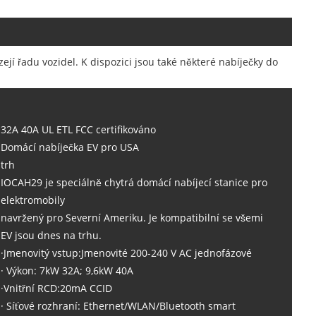
ejí řadu vozidel. K dispozici jsou také některé nabíječky do
32A 40A UL ETL FCC certifikováno
Domácí nabíječka EV pro USA
trh
IOCAH29 je speciálně chytrá domácí nabíjecí stanice pro
elektromobily
navržený pro Severní Ameriku. Je kompatibilní se všemi
EV jsou dnes na trhu.
·Jmenovitý vstup:Jmenovité 200-240 V AC jednofázové
· Výkon: 7kW 32A; 9,6kW 40A
·Vnitřní RCD:20mA CCID
· Síťové rozhraní: Ethernet/WLAN/Bluetooth smart