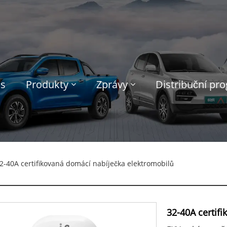
ás
Produkty
Zprávy
Distribuční pr
2-40A certifikovaná domácí nabíječka elektromobilů
32-40A certif