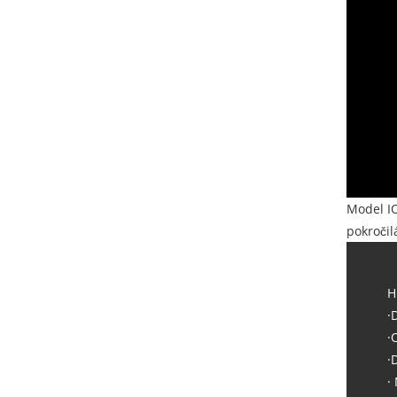
Model IO
pokročil
H
·
·
·
·