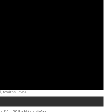
, továrna, levně
ka EV
DC Rychlá nabíječka