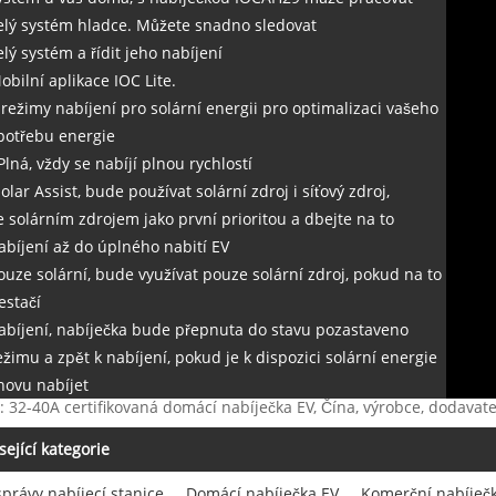
elý systém hladce. Můžete snadno sledovat
elý systém a řídit jeho nabíjení
obilní aplikace IOC Lite.
 režimy nabíjení pro solární energii pro optimalizaci vašeho
potřebu energie
 Plná, vždy se nabíjí plnou rychlostí
Solar Assist, bude používat solární zdroj i síťový zdroj,
e solárním zdrojem jako první prioritou a dbejte na to
abíjení až do úplného nabití EV
ouze solární, bude využívat pouze solární zdroj, pokud na to
estačí
abíjení, nabíječka bude přepnuta do stavu pozastaveno
ežimu a zpět k nabíjení, pokud je k dispozici solární energie
novu nabíjet
: 32-40A certifikovaná domácí nabíječka EV, Čína, výrobce, dodavatel
sející kategorie
právy nabíjecí stanice
Domácí nabíječka EV
Komerční nabíječ