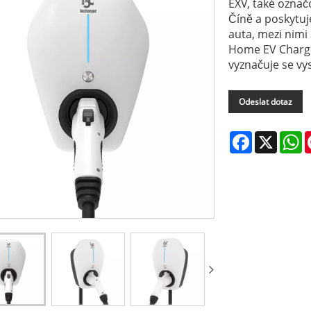
EXV, také označ
Číně a poskytuje
auta, mezi nimi
Home EV Charger
vyznačuje se v
Odeslat dotaz
Facebook
X
W