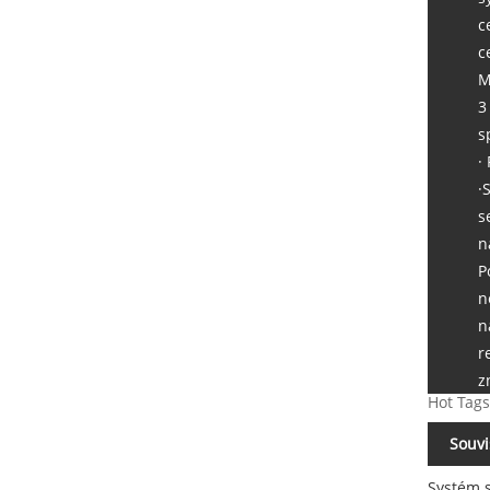
c
c
M
3
s
·
·
s
n
P
n
n
r
z
Hot Tags
Souvi
Systém s