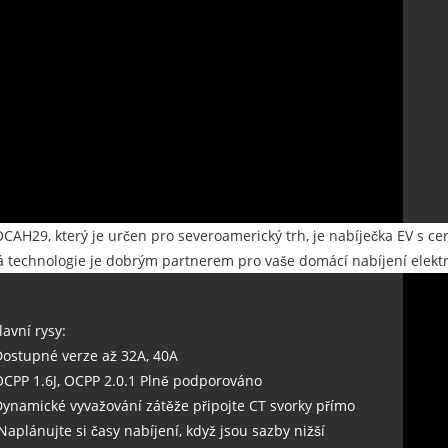
CAH29, který je určen pro severoamerický trh, je nabíječka EV s certi
á technologie je dobrým partnerem pro vaše domácí nabíjení elekt
lavní rysy:
Dostupné verze až 32A, 40A
OCPP 1.6J, OCPP 2.0.1 Plně podporováno
Dynamické vyvažování zátěže připojte CT svorky přímo
 Naplánujte si časy nabíjení, když jsou sazby nižší