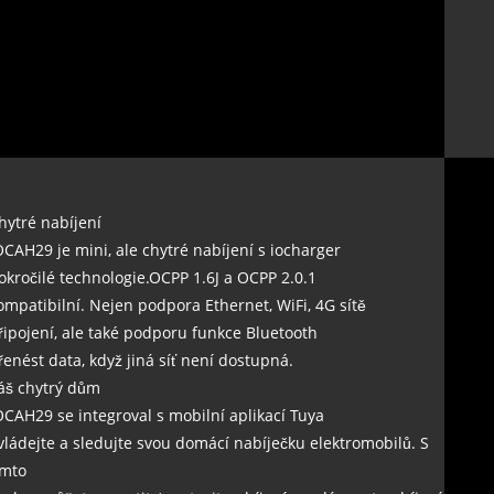
hytré nabíjení
OCAH29 je mini, ale chytré nabíjení s iocharger
okročilé technologie.OCPP 1.6J a OCPP 2.0.1
ompatibilní. Nejen podpora Ethernet, WiFi, 4G sítě
řipojení, ale také podporu funkce Bluetooth
řenést data, když jiná síť není dostupná.
áš chytrý dům
OCAH29 se integroval s mobilní aplikací Tuya
vládejte a sledujte svou domácí nabíječku elektromobilů. S
ímto