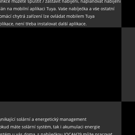
unkce můžete spustit / zastavit nabíjení, naplánovat nabíjení
lán na mobilní aplikaci Tuya. Vaše nabíječka a vše ostatní
omácí chytrá zařízení lze ovládat mobilem Tuya
plikace, není třeba instalovat další aplikace.
ynikající solární a energetický management
okud máte solární systém, tak i akumulaci energie
ystém u vás doma, s nabíječkou IOCAH29 může pracovat