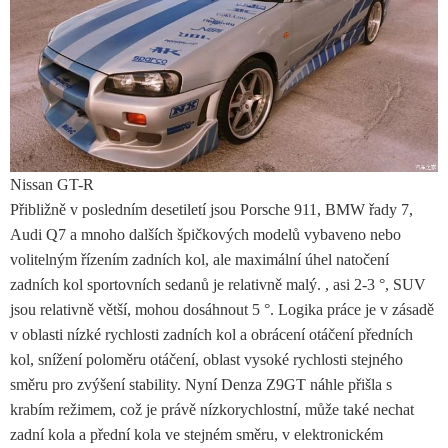
Nissan GT-R
Přibližně v posledním desetiletí jsou Porsche 911, BMW řady 7,
Audi Q7 a mnoho dalších špičkových modelů vybaveno nebo
volitelným řízením zadních kol, ale maximální úhel natočení
zadních kol sportovních sedanů je relativně malý. , asi 2-3 °, SUV
jsou relativně větší, mohou dosáhnout 5 °. Logika práce je v zásadě
v oblasti nízké rychlosti zadních kol a obrácení otáčení předních
kol, snížení poloměru otáčení, oblast vysoké rychlosti stejného
směru pro zvýšení stability. Nyní Denza Z9GT náhle přišla s
krabím režimem, což je právě nízkorychlostní, může také nechat
zadní kola a přední kola ve stejném směru, v elektronickém