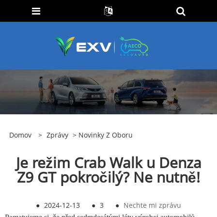
Domov
>
Zprávy
>
Novinky Z Oboru
Je režim Crab Walk u Denza
Z9 GT pokročilý? Ne nutně!
●
2024-12-13
●
3
●
Nechte mi zprávu