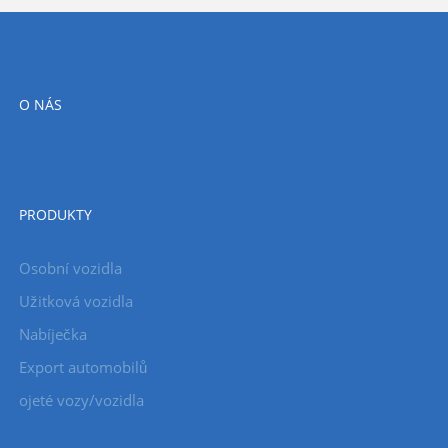
O NÁS
PRODUKTY
Osobní vozidla
Užitková vozidla
Nabíječka
Export automobilů
ojeté vozy/vozidla