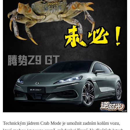
Technickým jádrem Crab Mode je umožnit zadním kolům vozu,