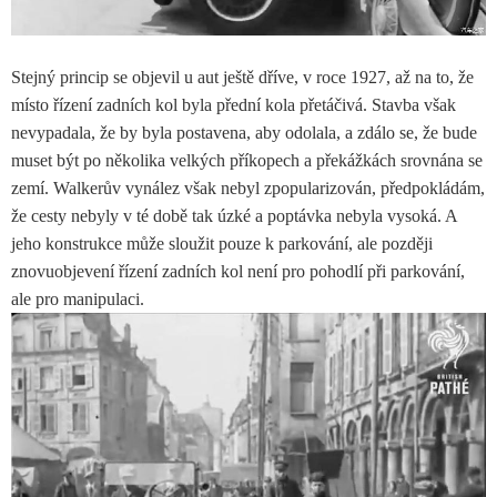
Stejný princip se objevil u aut ještě dříve, v roce 1927, až na to, že
místo řízení zadních kol byla přední kola přetáčivá. Stavba však
nevypadala, že by byla postavena, aby odolala, a zdálo se, že bude
muset být po několika velkých příkopech a překážkách srovnána se
zemí. Walkerův vynález však nebyl zpopularizován, předpokládám,
že cesty nebyly v té době tak úzké a poptávka nebyla vysoká. A
jeho konstrukce může sloužit pouze k parkování, ale později
znovuobjevení řízení zadních kol není pro pohodlí při parkování,
ale pro manipulaci.