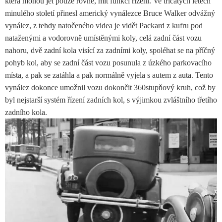
která mohou jet pouze rovně, mít funkci řízení. Ve třicátých letech
minulého století přinesl americký vynálezce Bruce Walker odvážný
vynález, z tehdy natočeného videa je vidět Packard z kufru pod
nataženými a vodorovně umístěnými koly, celá zadní část vozu
nahoru, dvě zadní kola visící za zadními koly, spoléhat se na příčný
pohyb kol, aby se zadní část vozu posunula z úzkého parkovacího
místa, a pak se zatáhla a pak normálně vyjela s autem z auta. Tento
vynález dokonce umožnil vozu dokončit 360stupňový kruh, což by
byl nejstarší systém řízení zadních kol, s výjimkou zvláštního třetího
zadního kola.