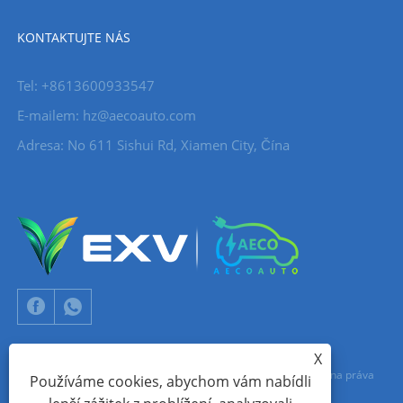
KONTAKTUJTE NÁS
Tel: +8613600933547
E-mailem:
hz@aecoauto.com
Adresa: No 611 Sishui Rd, Xiamen City, Čína
X
Copyright © 2024 Xiamen Aecoauto Technology Co., Ltd. Všechna práva
Používáme cookies, abychom vám nabídli