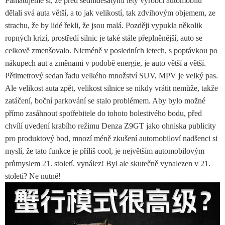
Pamatujeme si, že před sedmdesátými léty výrobci automobilů
dělali svá auta větší, a to jak velikostí, tak zdvihovým objemem, ze
strachu, že by lidé řekli, že jsou malá. Později vypukla několik
ropných krizí, prostředí silnic je také stále přeplněnější, auto se
celkově zmenšovalo. Nicméně v posledních letech, s poptávkou po
nákupech aut a změnami v podobě energie, je auto větší a větší.
Pětimetrový sedan řadu velkého množství SUV, MPV je velký pas.
Ale velikost auta zpět, velikost silnice se nikdy vrátit nemůže, takže
zatáčení, boční parkování se stalo problémem. Aby bylo možné
přímo zasáhnout spotřebitele do tohoto bolestivého bodu, před
chvílí uvedení krabího režimu Denza Z9GT jako ohniska publicity
pro produktový bod, mnozí méně zkušení automobiloví nadšenci si
myslí, že tato funkce je příliš cool, je největším automobilovým
průmyslem 21. století. vynález! Byl ale skutečně vynalezen v 21.
století? Ne nutně!