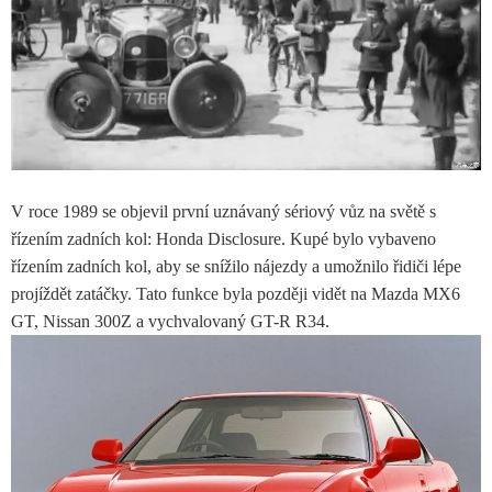
V roce 1989 se objevil první uznávaný sériový vůz na světě s
řízením zadních kol: Honda Disclosure. Kupé bylo vybaveno
řízením zadních kol, aby se snížilo nájezdy a umožnilo řidiči lépe
projíždět zatáčky. Tato funkce byla později vidět na Mazda MX6
GT, Nissan 300Z a vychvalovaný GT-R R34.