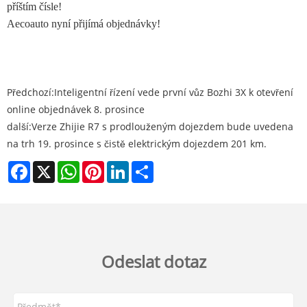
příštím čísle!
Aecoauto nyní přijímá objednávky!
Předchozí:
Inteligentní řízení vede první vůz Bozhi 3X k otevření
online objednávek 8. prosince
další:
Verze Zhijie R7 s prodlouženým dojezdem bude uvedena
na trh 19. prosince s čistě elektrickým dojezdem 201 km.
Facebook
X
WhatsApp
Pinterest
LinkedIn
Share
Odeslat dotaz