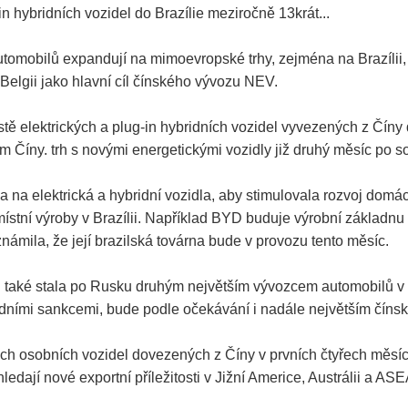
in hybridních vozidel do Brazílie meziročně 13krát...
utomobilů expandují na mimoevropské trhy, zejména na Brazílii
 Belgii jako hlavní cíl čínského vývozu NEV.
čistě elektrických a plug-in hybridních vozidel vyvezených z Čí
em Číny. trh s novými energetickými vozidly již druhý měsíc po s
la na elektrická a hybridní vozidla, aby stimulovala rozvoj dom
místní výroby v Brazílii. Například BYD buduje výrobní základnu
ámila, že její brazilská továrna bude v provozu tento měsíc.
nu také stala po Rusku druhým největším vývozcem automobilů v
padními sankcemi, bude podle očekávání i nadále největším číns
ých osobních vozidel dovezených z Číny v prvních čtyřech měs
hledají nové exportní příležitosti v Jižní Americe, Austrálii a 