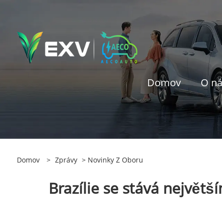
Domov
O n
Domov
>
Zprávy
>
Novinky Z Oboru
Brazílie se stává největ