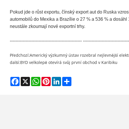
Pokud jde o růst exportu, čínský export aut do Ruska vzros
automobilů do Mexika a Brazílie o 27 % a 536 % a dosáhl 1
neustále zkoumají nové exportní trhy.
-------------------------------------------------- --------------------------------
Předchozí:
Americký výzkumný ústav rozebral nejlevnější elekt
další:
BYD velkolepě otevírá svůj první obchod v Karibiku
Facebook
X
WhatsApp
Pinterest
LinkedIn
Share