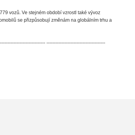
 779 vozů. Ve stejném období vzrostl také vývoz
utomobilů se přizpůsobují změnám na globálním trhu a
------------------------------ ---------------------------------------