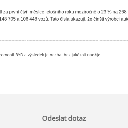
tl za první čtyři měsíce letošního roku meziročně o 23 % na 268
48 705 a 106 448 vozů. Tato čísla ukazují, že čínští výrobci a
------------------ -------------------------------------------------- --------------------
romobil BYD a výsledek je nechal bez jakékoli naděje
Odeslat dotaz