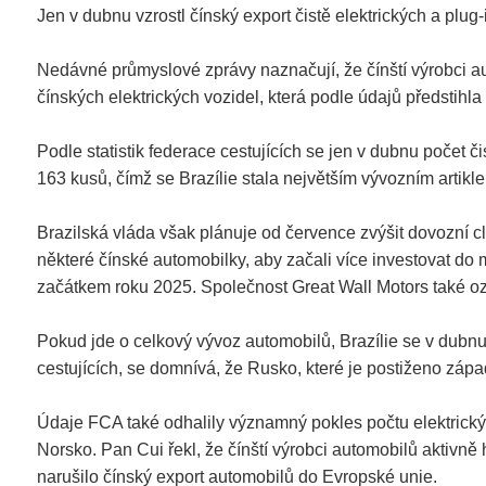
Jen v dubnu vzrostl čínský export čistě elektrických a plug-
Nedávné průmyslové zprávy naznačují, že čínští výrobci a
čínských elektrických vozidel, která podle údajů předstihla
Podle statistik federace cestujících se jen v dubnu počet 
163 kusů, čímž se Brazílie stala největším vývozním artikl
Brazilská vláda však plánuje od července zvýšit dovozní c
některé čínské automobilky, aby začali více investovat do 
začátkem roku 2025. Společnost Great Wall Motors také ozn
Pokud jde o celkový vývoz automobilů, Brazílie se v dub
cestujících, se domnívá, že Rusko, které je postiženo zá
Údaje FCA také odhalily významný pokles počtu elektrick
Norsko. Pan Cui řekl, že čínští výrobci automobilů aktivně 
narušilo čínský export automobilů do Evropské unie.