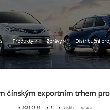
ás
Produkty
Zprávy
Distribuční pr
ším čínským exportním trhem pro
●
2024-05-31
●
5
●
Nechte mi zprávu