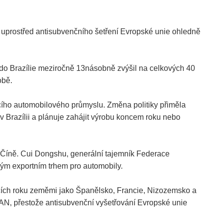
, uprostřed antisubvenčního šetření Evropské unie ohledně
ny do Brazílie meziročně 13násobně zvýšil na celkových 40
obě.
ácího automobilového průmyslu. Změna politiky přiměla
 v Brazílii a plánuje zahájit výrobu koncem roku nebo
 Číně. Cui Dongshu, generální tajemník Federace
kým exportním trhem pro automobily.
ících roku zeměmi jako Španělsko, Francie, Nizozemsko a
ASEAN, přestože antisubvenční vyšetřování Evropské unie