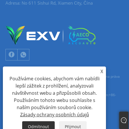
Adresa: No 611 Sishui Rd, Xiamen City, Čína
X
Copyright © 2024 Xiamen Aecoauto Technology Co., Ltd. Všechna práva
Používáme cookies, abychom vám nabídli
lepší zážitek z prohlížení, analyzovali
vyhrazena.
návštěvnost webu a přizpůsobili obsah.
TECHNICKÁ PODPORA WEBOVÝCH STRÁNEK:
SÍŤ TIANYU
jack Lin:+86-
Používáním tohoto webu souhlasíte s
15559188336
naším používáním souborů cookie.
Zásady ochrany osobních údajů
Links
Sitemap
RSS
XML
Zásady ochrany osobních údajů
Odmítnout
Přijmout