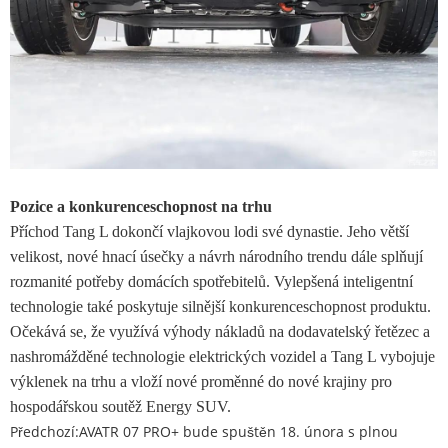
Pozice a konkurenceschopnost na trhu
Příchod Tang L dokončí vlajkovou lodi své dynastie. Jeho větší
velikost, nové hnací úsečky a návrh národního trendu dále splňují
rozmanité potřeby domácích spotřebitelů. Vylepšená inteligentní
technologie také poskytuje silnější konkurenceschopnost produktu.
Očekává se, že využívá výhody nákladů na dodavatelský řetězec a
nashromážděné technologie elektrických vozidel a Tang L vybojuje
výklenek na trhu a vloží nové proměnné do nové krajiny pro
hospodářskou soutěž Energy SUV.
Předchozí:
AVATR 07 PRO+ bude spuštěn 18. února s plnou