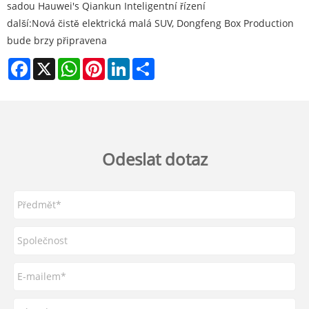
sadou Hauwei's Qiankun Inteligentní řízení
další:
Nová čistě elektrická malá SUV, Dongfeng Box Production
bude brzy připravena
Facebook
X
WhatsApp
Pinterest
LinkedIn
Share
Odeslat dotaz