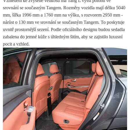
Vzhledem ke zvýšené velikosti má Tang L vyšší polohu ve
srovnání se současným Tangem. Rozměry vozidla mají délku 5040
mm, šířka 1996 mm a 1760 mm na výšku, s rozvorem 2950 mm -
nárůst o 130 mm ve srovnání se současným Tangem. To poskytuje
uvnitř prostornější sezení. Podle oficiálního designu budou sedadla
zabalena do jemné kůže s úhledným šitím, aby se zajistilo luxusní
pocit a vzhled.