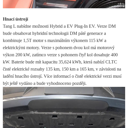
Hnací ústrojí
Tang L nabídne možnosti Hybrid a EV Plug-In EV. Verze DM
bude obsahovat hybridní technologii DM páté generace a
kombinuje 1,5T motor s maximálním výkonem 115 kW a
elektrickými motory. Verze s pohonem dvou kol má motorový
výkon 200 kW, zatímco verze s pohonem čtyř kol dosahuje 400
kW. Baterie bude mít kapacitu 35,624 kWh, která nabízí CLTC
čisté elektrické rozsahy 135 km, 150 km a 165 km, v závislosti na
ladění hnacího ústrojí. Více informací o čistě elektrické verzi musí
být ještě vydáno a bude vyhodnoceno později.