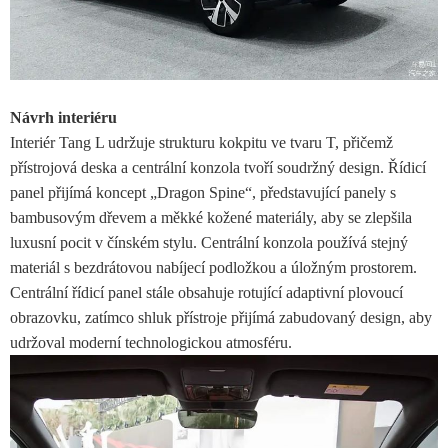
Návrh interiéru
Interiér Tang L udržuje strukturu kokpitu ve tvaru T, přičemž
přístrojová deska a centrální konzola tvoří soudržný design. Řídicí
panel přijímá koncept „Dragon Spine“, představující panely s
bambusovým dřevem a měkké kožené materiály, aby se zlepšila
luxusní pocit v čínském stylu. Centrální konzola používá stejný
materiál s bezdrátovou nabíjecí podložkou a úložným prostorem.
Centrální řídicí panel stále obsahuje rotující adaptivní plovoucí
obrazovku, zatímco shluk přístroje přijímá zabudovaný design, aby
udržoval moderní technologickou atmosféru.