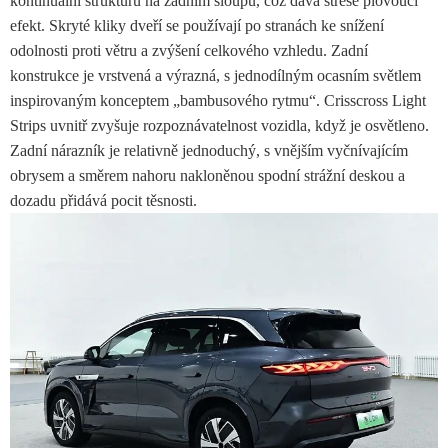
kontinuální strukturu na zadním sloupu, což dává střeše plovoucí
efekt. Skryté kliky dveří se používají po stranách ke snížení
odolnosti proti větru a zvýšení celkového vzhledu. Zadní
konstrukce je vrstvená a výrazná, s jednodílným ocasním světlem
inspirovaným konceptem „bambusového rytmu“. Crisscross Light
Strips uvnitř zvyšuje rozpoznávatelnost vozidla, když je osvětleno.
Zadní nárazník je relativně jednoduchý, s vnějším vyčnívajícím
obrysem a směrem nahoru nakloněnou spodní strážní deskou a
dozadu přidává pocit těsnosti.