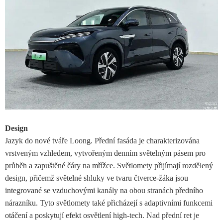
Design
Jazyk do nové tváře Loong. Přední fasáda je charakterizována
vrstveným vzhledem, vytvořeným denním světelným pásem pro
průběh a zapuštěné čáry na mřížce. Světlomety přijímají rozdělený
design, přičemž světelné shluky ve tvaru čtverce-žáka jsou
integrované se vzduchovými kanály na obou stranách předního
nárazníku. Tyto světlomety také přicházejí s adaptivními funkcemi
otáčení a poskytují efekt osvětlení high-tech. Nad přední ret je