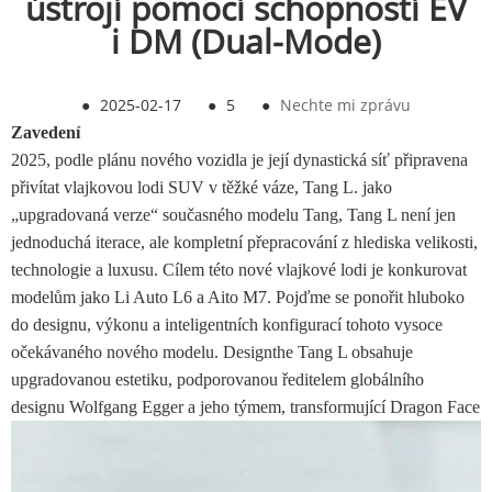
ústrojí pomocí schopností EV
i DM (Dual-Mode)
●
2025-02-17
●
5
●
Nechte mi zprávu
Zavedení
2025, podle plánu nového vozidla je její dynastická síť připravena
přivítat vlajkovou lodi SUV v těžké váze, Tang L. jako
„upgradovaná verze“ současného modelu Tang, Tang L není jen
jednoduchá iterace, ale kompletní přepracování z hlediska velikosti,
technologie a luxusu. Cílem této nové vlajkové lodi je konkurovat
modelům jako Li Auto L6 a Aito M7. Pojďme se ponořit hluboko
do designu, výkonu a inteligentních konfigurací tohoto vysoce
očekávaného nového modelu. Designthe Tang L obsahuje
upgradovanou estetiku, podporovanou ředitelem globálního
designu Wolfgang Egger a jeho týmem, transformující Dragon Face