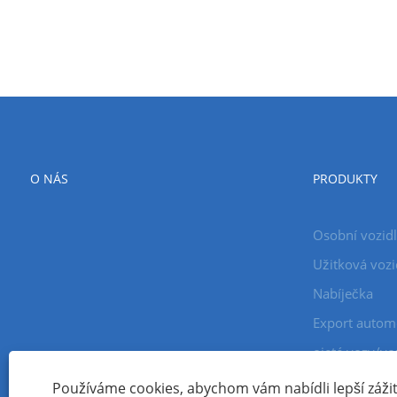
O NÁS
PRODUKTY
Osobní vozid
Užitková vozi
Nabíječka
Export autom
ojeté vozy/vo
Používáme cookies, abychom vám nabídli lepší zážite