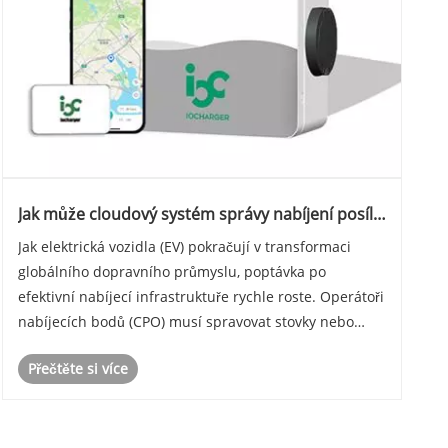
Jak může cloudový systém správy nabíjení posílit
operátory nabíjecích bodů v éře elektromobilů
Jak elektrická vozidla (EV) pokračují v transformaci
globálního dopravního průmyslu, poptávka po
efektivní nabíjecí infrastruktuře rychle roste. Operátoři
nabíjecích bodů (CPO) musí spravovat stovky nebo
dokonce tisíce nabíjecích stanic a zároveň zajistit
Přečtěte si více
spolehlivost, škálovatelnost a ziskovost. Cl......