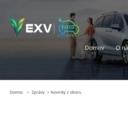
Domov
O n
Domov
>
Zprávy
> Novinky z oboru