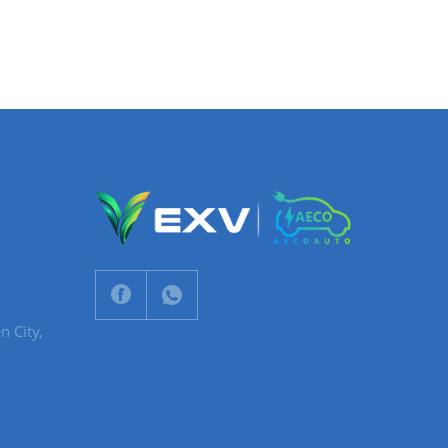
n City,