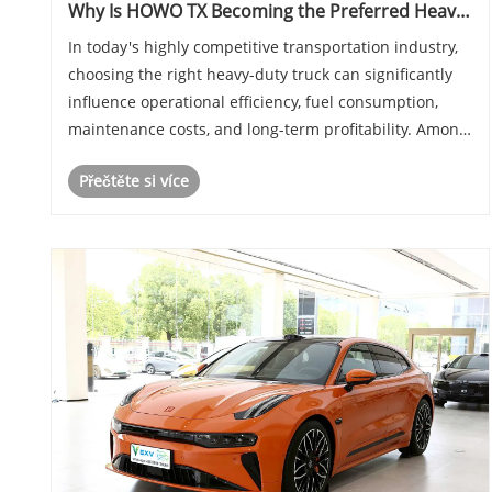
Why Is HOWO TX Becoming the Preferred Heavy-
Duty Truck for Modern Logistics and
In today's highly competitive transportation industry,
Transportation Businesses
choosing the right heavy-duty truck can significantly
influence operational efficiency, fuel consumption,
maintenance costs, and long-term profitability. Among
the many options available in the market, HOWO TX
Přečtěte si více
has rapidly emerged as one of the m......