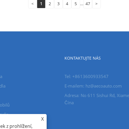
<
1
2
3
4
5
...
47
>
KONTAKTUJTE NÁS
la
Tel: +8613600933547
dla
E-mailem:
hz@aecoauto.com
Adresa: No 611 Sishui Rd, Xiame
Čína
obilů
zidla
X
k z prohlížení,