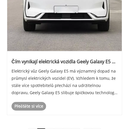
Čím vynikají elektrická vozidla Geely Galaxy E5 na
trhu EV
Elektrický vůz Geely Galaxy E5 má významný dopad na
průmysl elektrických vozidel (EV). Vzhledem k tomu, že
stále více spotřebitelů přechází na udržitelnou
dopravu, Geely Galaxy E5 slibuje špičkovou technologii,
působivý výkon a zážitek z jízdy šetrný k životnímu
Přečtěte si více
prostředí. Tento blog prozkoumá funkc......