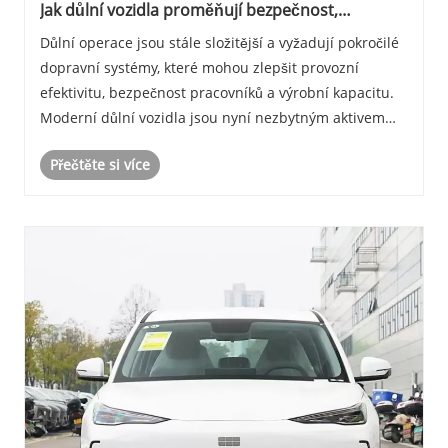
Jak důlní vozidla proměňují bezpečnost,
efektivitu a produktivitu v moderních důlních
Důlní operace jsou stále složitější a vyžadují pokročilé
provozech
dopravní systémy, které mohou zlepšit provozní
efektivitu, bezpečnost pracovníků a výrobní kapacitu.
Moderní důlní vozidla jsou nyní nezbytným aktivem
pro projekty podzemní a povrchové těžby po celém
Přečtěte si více
světě. Od přepravy pracovníků a materiálů a......