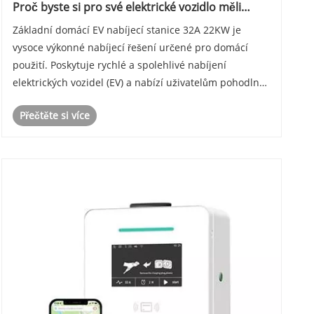
Proč byste si pro své elektrické vozidlo měli
vybrat základní domácí nabíjecí stanici pro
Základní domácí EV nabíjecí stanice 32A 22KW je
elektromobily 32A 22KW
vysoce výkonné nabíjecí řešení určené pro domácí
použití. Poskytuje rychlé a spolehlivé nabíjení
elektrických vozidel (EV) a nabízí uživatelům pohodlný
a efektivní způsob, jak udržet jejich vozidla napájena.
Přečtěte si více
V tomto blogu prozkoumáme funkce, výhody a ú......