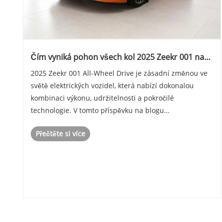
Čím vyniká pohon všech kol 2025 Zeekr 001 na
trhu EV
2025 Zeekr 001 All-Wheel Drive je zásadní změnou ve
světě elektrických vozidel, která nabízí dokonalou
kombinaci výkonu, udržitelnosti a pokročilé
technologie. V tomto příspěvku na blogu
prozkoumáme jeho klíčové funkce, metriky výkonu,
Přečtěte si více
aspekty designu a srovnání s konkurencí. Odpovíme
také na někter......