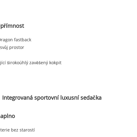
 Upřímnost
Dragon fastback
 svůj prostor
ící širokoúhlý zavěšený kokpit
Integrovaná sportovní luxusní sedačka
naplno
terie bez starostí