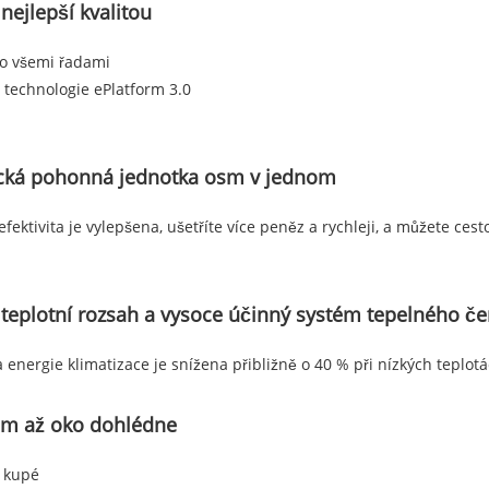
 nejlepší kvalitou
o všemi řadami
 technologie ePlatform 3.0
ická pohonná jednotka osm v jednom
efektivita je vylepšena, ušetříte více peněz a rychleji, a můžete cest
 teplotní rozsah a vysoce účinný systém tepelného če
 energie klimatizace je snížena přibližně o 40 % při nízkých teplot
am až oko dohlédne
 kupé