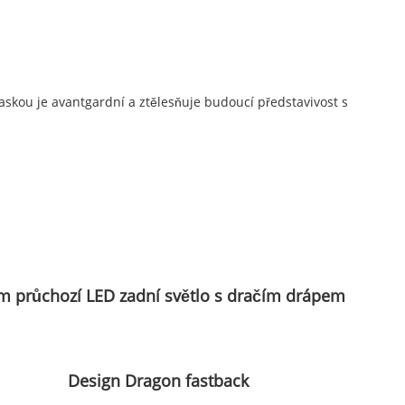
skou je avantgardní a ztělesňuje budoucí představivost s
 průchozí LED zadní světlo s dračím drápem
Design Dragon fastback