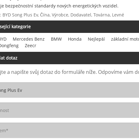
je bezpečnostní standardy nových energetických vozidel.
: BYD Song Plus Ev, Čína, Výrobce, Dodavatel, Továrna, Levné
sející kategorie
BYD
Mercedes Benz
BMW
Honda
Nejlepší
základní mot
 Dongfeng
Zeecr
at dotaz
te a napište svůj dotaz do formuláře níže. Odpovíme vám d