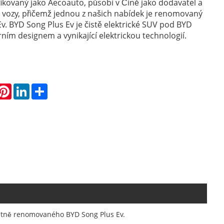
ifikovaný jako Aecoauto, působí v Číně jako dodavatel a
 vozy, přičemž jednou z našich nabídek je renomovaný
v. BYD Song Plus Ev je čistě elektrické SUV pod BYD
ím designem a vynikající elektrickou technologií.
hatsApp
Pinterest
LinkedIn
Share
četně renomovaného BYD Song Plus Ev.