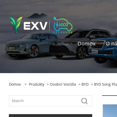
Domov
O n
Domov
>
Produkty
>
Osobní Vozidla
>
BYD
> BYD Song Plu