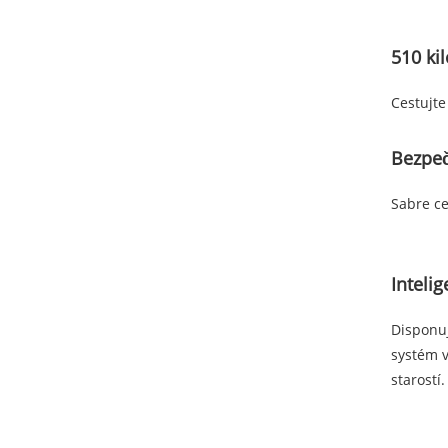
510 ki
Cestujte
Bezpe
Sabre ce
Inteli
Disponuj
systém v
starostí