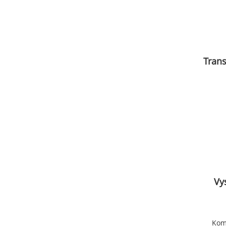
Trans
Vy
Kom