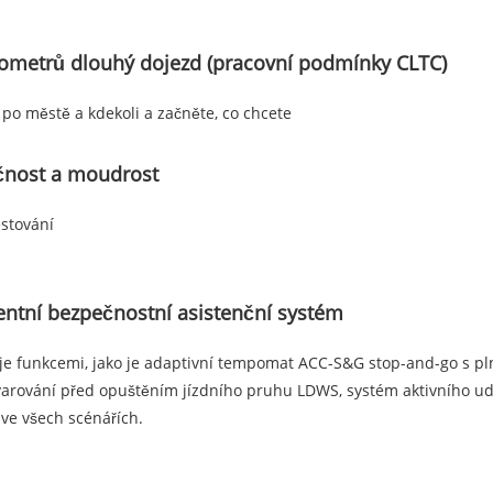
lometrů dlouhý dojezd (pracovní podmínky CLTC)
 po městě a kdekoli a začněte, co chcete
čnost a moudrost
stování
gentní bezpečnostní asistenční systém
e funkcemi, jako je adaptivní tempomat ACC-S&G stop-and-go s pl
arování před opuštěním jízdního pruhu LDWS, systém aktivního udr
. ve všech scénářích.