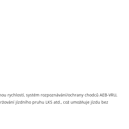
nou rychlostí, systém rozpoznávání/ochrany chodců AEB-VRU,
žování jízdního pruhu LKS atd., což umožňuje jízdu bez