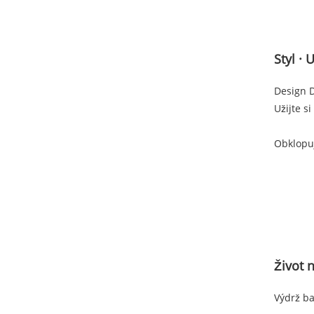
Styl ·
Design 
Užijte si
Obklopuj
Život 
Výdrž ba