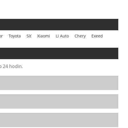
or
Toyota
Síť
Xiaomi
Li Auto
Chery
Exeed
o 24 hodin.