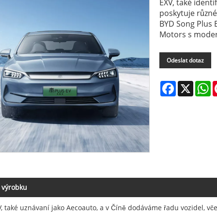
EXV, také ident
poskytuje různé
BYD Song Plus E
Motors s modern
Odeslat dotaz
Facebook
X
W
 výrobku
, také uznávaní jako Aecoauto, a v Číně dodáváme řadu vozidel, v