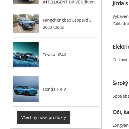
INTELLIGENT DRIVE Edition
Jízda s
Vybaven
Fangchengbao Leopard 5
Základní
2023 Cloud
Elektr
Toyota bZ4X
Celková 
Široký
Honda HR-V
Spotřeba
Oči, k
Všechny nové produkty
Longyan