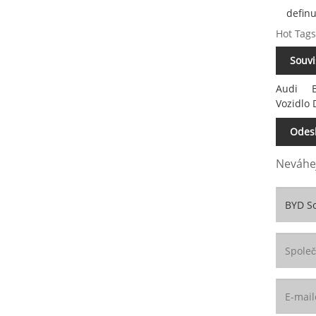
definu
Hot Tags
Souvi
Audi
Vozidlo
Odesl
Neváhej