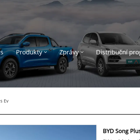
ás
Produkty
Zprávy
Distribuční pr
s Ev
BYD Song Plu