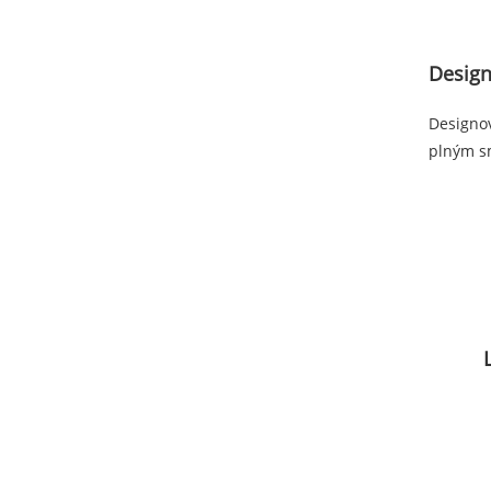
Design
Designov
plným sm