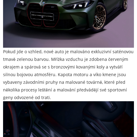
Pokud jde o vzhled, nové auto je malováno exkluzivní saténovou
tmavě zelenou barvou. Mřížka vzduchu je zdobena červeným
okrajem a spárová se s bronzovými kovanými koly a vytváří
silnou bojovou atmosféru. Kapota motoru a víko kmene jsou
vybaveny závodními pruhy na malované továrně, které před
několika procesy leštění a malování předvádějí své sportovní
geny odvozené od trati.