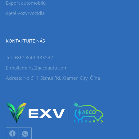
Export automobilů
ojeté vozy/vozidla
KONTAKTUJTE NÁS
Tel: +8613600933547
E-mailem:
hz@aecoauto.com
Adresa: No 611 Sishui Rd, Xiamen City, Čína