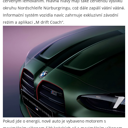
červeným lemováním. Hlavně hlavy mají také červenou výšivku
okruhu Nordschleife Nürburgringu, což dále zapálí vášní vášně.
Informační systém vozidla navíc zahrnuje exkluzivní závodní
režim a aplikaci „M drift Coach“.
Pokud jde o energii, nové auto je vybaveno motorem s