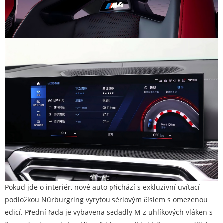
Pokud jde o interiér, nové auto přichází s exkluzivní uvítací
podložkou Nürburgring vyrytou sériovým číslem s omezenou
edicí. Přední řada je vybavena sedadly M z uhlíkových vláken s