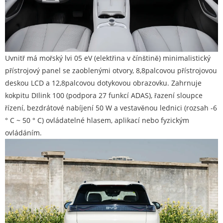
Uvnitř má mořský lvi 05 eV (elektřina v čínštině) minimalistický
přístrojový panel se zaoblenými otvory, 8,8palcovou přístrojovou
deskou LCD a 12,8palcovou dotykovou obrazovku. Zahrnuje
kokpitu DIlink 100 (podpora 27 funkcí ADAS), řazení sloupce
řízení, bezdrátové nabíjení 50 W a vestavěnou lednici (rozsah -6
° C ~ 50 ° C) ovládatelné hlasem, aplikací nebo fyzickým
ovládáním.