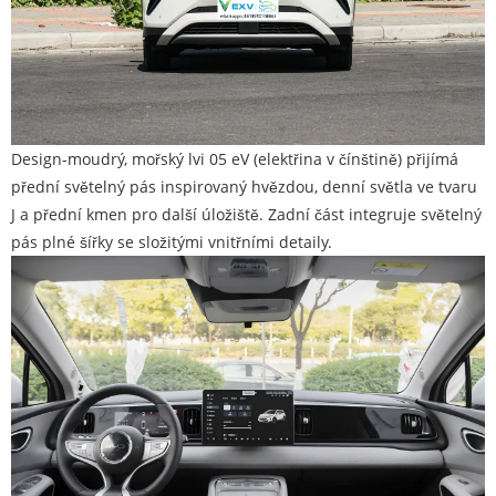
Design-moudrý, mořský lvi 05 eV (elektřina v čínštině) přijímá
přední světelný pás inspirovaný hvězdou, denní světla ve tvaru
J a přední kmen pro další úložiště. Zadní část integruje světelný
pás plné šířky se složitými vnitřními detaily.