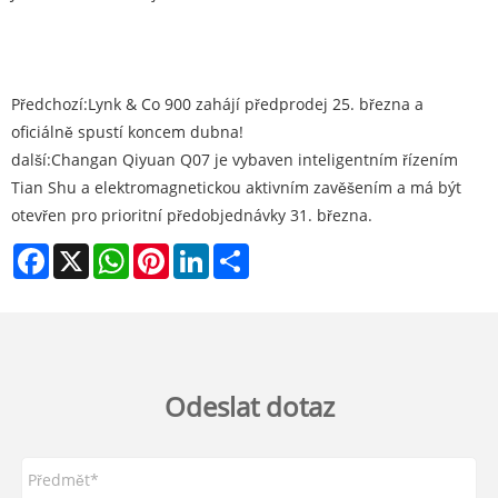
Předchozí:
Lynk & Co 900 zahájí předprodej 25. března a
oficiálně spustí koncem dubna!
další:
Changan Qiyuan Q07 je vybaven inteligentním řízením
Tian Shu a elektromagnetickou aktivním zavěšením a má být
otevřen pro prioritní předobjednávky 31. března.
Facebook
X
WhatsApp
Pinterest
LinkedIn
Share
Odeslat dotaz