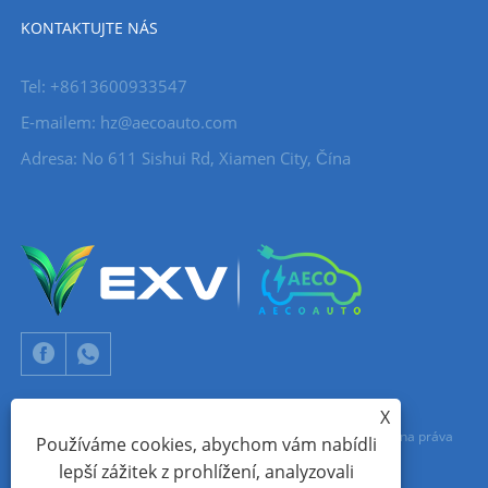
KONTAKTUJTE NÁS
Tel: +8613600933547
E-mailem:
hz@aecoauto.com
Adresa: No 611 Sishui Rd, Xiamen City, Čína
X
Copyright © 2024 Xiamen Aecoauto Technology Co., Ltd. Všechna práva
Používáme cookies, abychom vám nabídli
lepší zážitek z prohlížení, analyzovali
vyhrazena.