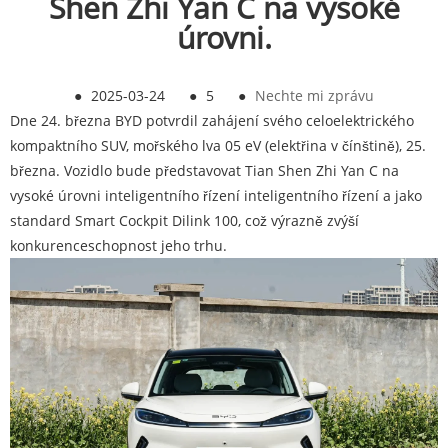
Shen Zhi Yan C na vysoké
úrovni.
●
2025-03-24
●
5
●
Nechte mi zprávu
Dne 24. března BYD potvrdil zahájení svého celoelektrického
kompaktního SUV, mořského lva 05 eV (elektřina v čínštině), 25.
března. Vozidlo bude představovat Tian Shen Zhi Yan C na
vysoké úrovni inteligentního řízení inteligentního řízení a jako
standard Smart Cockpit Dilink 100, což výrazně zvýší
konkurenceschopnost jeho trhu.