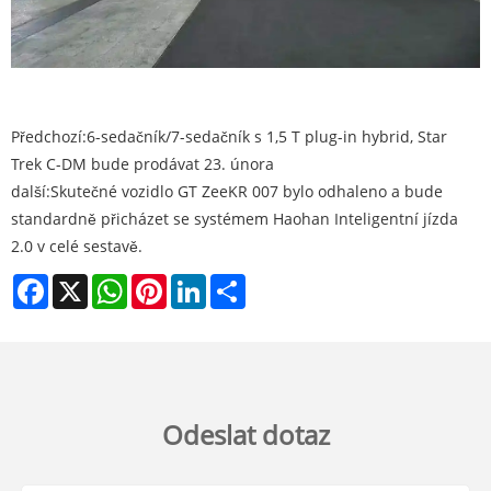
Předchozí:
6-sedačník/7-sedačník s 1,5 T plug-in hybrid, Star
Trek C-DM bude prodávat 23. února
další:
Skutečné vozidlo GT ZeeKR 007 bylo odhaleno a bude
standardně přicházet se systémem Haohan Inteligentní jízda
2.0 v celé sestavě.
Facebook
X
WhatsApp
Pinterest
LinkedIn
Share
Odeslat dotaz