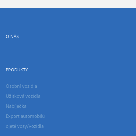
O NÁS
PRODUKTY
Osobní vozidla
Užitková vozidla
Nabíječka
Export automobilů
ojeté vozy/vozidla