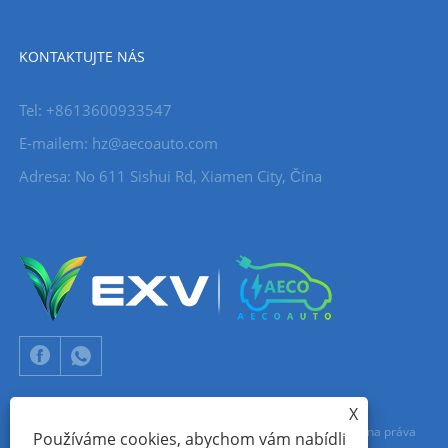
KONTAKTUJTE NÁS
Tel: +8613600933547
E-mailem:
hz@aecoauto.com
Adresa: No 611 Sishui Rd, Xiamen City, Čína
X
Copyright © 2024 Xiamen Aecoauto Technology Co., Ltd. Všechna práva
Používáme cookies, abychom vám nabídli