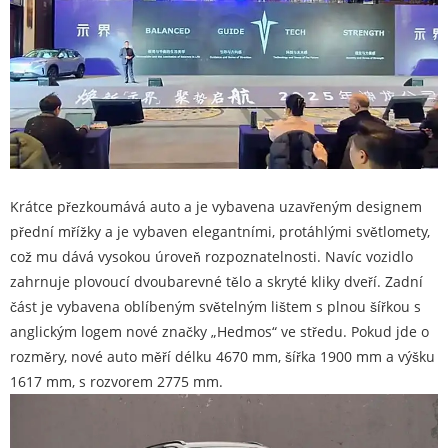
Krátce přezkoumává auto a je vybavena uzavřeným designem
přední mřížky a je vybaven elegantními, protáhlými světlomety,
což mu dává vysokou úroveň rozpoznatelnosti. Navíc vozidlo
zahrnuje plovoucí dvoubarevné tělo a skryté kliky dveří. Zadní
část je vybavena oblíbeným světelným lištem s plnou šířkou s
anglickým logem nové značky „Hedmos“ ve středu. Pokud jde o
rozměry, nové auto měří délku 4670 mm, šířka 1900 mm a výšku
1617 mm, s rozvorem 2775 mm.