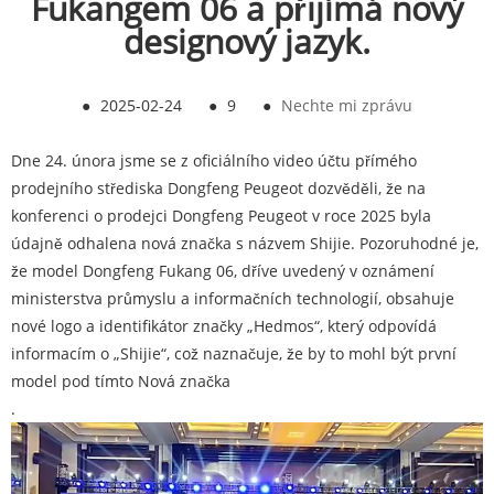
Fukangem 06 a přijímá nový
designový jazyk.
●
2025-02-24
●
9
●
Nechte mi zprávu
Dne 24. února jsme se z oficiálního video účtu přímého
prodejního střediska Dongfeng Peugeot dozvěděli, že na
konferenci o prodejci Dongfeng Peugeot v roce 2025 byla
údajně odhalena nová značka s názvem Shijie. Pozoruhodné je,
že model Dongfeng Fukang 06, dříve uvedený v oznámení
ministerstva průmyslu a informačních technologií, obsahuje
nové logo a identifikátor značky „Hedmos“, který odpovídá
informacím o „Shijie“, což naznačuje, že by to mohl být první
model pod tímto Nová značka
.