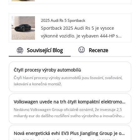
sedadly, nabízí možnosti výkonného
motoru. Má jedinečný designový jazyk,
2025 Audi Rs 5 Sportback
přichází s pokročilými technologiemi, jako
Sportback 2025 Audi Rs 5 je vysoce
je systém pohonu všech kol quattro, a
výkonné vozidlo. Je vybaven 444-HP s
poskytuje pohodlný a příjemný zážitek z
dvojitým turbo V6, osmistupňovou
jízdy.
Související Blog
Recenze
automatickou převodovku a standardní
pohon všech kol, který nabízí napínavý
zážitek z jízdy s jeho elegantním
Čtyři procesy výroby automobilů
designem. Nebo kombinuje sílu a styl,
Čtyři hlavní procesy výroby automobilů jsou lisování, svařování,
může se může pochlubit sportovním
lakování a konečná montáž.
vzhledem a silné výkonnostní schopnosti,
což z něj činí standout v segmentu
Volkswagen uvede na trh čtyři kompaktní elektromobily na platformě CMP
luxusního sportovního závodu.
Nedávno Volkswagen Group oficiálně oznámil, že investuje 2,5
miliardy eur do dalšího rozšíření svého výrobního a inovačního
centra v Hefei, posílení místních výzkumných a vývojových
kapacit a urychlení výroby dvou chytrých elektrických modelů
Nová energetická evhi EV3 Plus Jiangling Group je oficiálně spuštěna
značky Volkswagen společně vyvinutých skupinou a Xpeng.