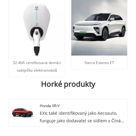
32-40A certifikovaná domácí
Sterra Exlantix ET
nabíječka elektromobilů
Horké produkty
Honda XR-V
EXV, také identifikovaný jako Aecoauto,
funguje jako dodavatel se sídlem v Číně a
nabízí různé vozy, včetně proslulé Hondy
XR-V. Honda XR-V je subkompaktní