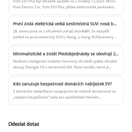
Motory.
Yizhi EV3 Plus byl oficiálně spuštěn se 2 modely 13,2025. Micro
Pure Electric Car, Yizhi EV3 Plus, přidal elektronické parkování
EPB, start bez senzorů, propojení mobilních telefonů a další
funkce. Pokud jde o tři elektriky, maximální výkon motoru je 50
První čistě elektrická velká šestimístná SUV: nová barva automobilu + nová sedadla? Li Xiang i8 Top View vydán
kW a výkon výkonu se zlepšuje o 35%.
28. února jsme se z oficiálních zdrojů dozvěděli, že nejvyšší
pohled na první elektrický SUV Li Xiang, Li Xiang i8 (Parametry |
Ceny), byl oficiálně zveřejněn. Vozidlo je umístěno jako čistě
elektrické velké šestimístné SUV. Barva těla v oficiálním obrazu
Minimalistické a čisté! Předobjednávky se otevírají 25. srpna - oficiální obrazy Shangjie H5 v keramické bílé
se podobá slonovi šedé, ale s určitými rozdíly a není jisté, zda se
jedná o novou barvu pro i8. Navíc bude vozidlo vybaveno novými
Nedávno inteligentní mobilita Harmony oficiálně vydala oficiální
sedadly a bude obsahovat změny ve vzoru šití.
obrazy Shangjie H5 v keramické bílé. Nové vozidlo, které je
umístěno jako SUV střední velikosti, je vybaveno systémem
asistenčního řízení ADS 4 ADS 4. Otevře se pro předobjednávky
Kdo zaručuje bezpečnost domácích nabíječek EV?
25. srpna, debutuje oficiálním debutem spotřebitelům na
autosalonu v Chengdu v roce 2025, která zahájí 29. srpna a
S domácími nabíječkami vstupujícími do milionů domácností se
dokončí své spuštění a doručení do září.
„nabíjení bezpečnosti“ stala pro spotřebitele hlavním
problémem. Když majitelé automobilů instalují zařízení do svých
garáží nebo parkovacích míst, nevyhnutelně se obávají
potenciálních požárních spouštěčů. Kdo tedy může skutečně
zaručit bezpečnost nabíjení domů? To se stalo klíčovou otázkou
Odeslat dotaz
na cestě k rozsáhlému přijetí nové energie.