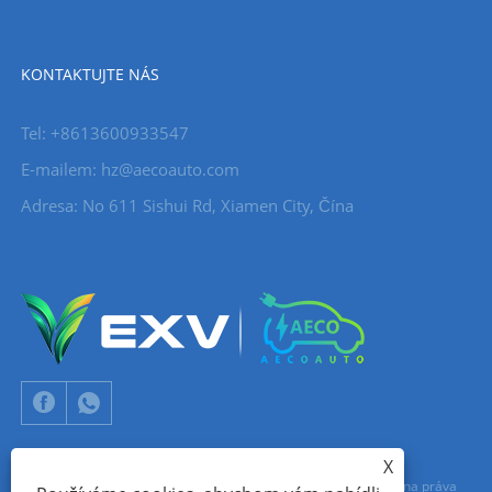
KONTAKTUJTE NÁS
Tel: +8613600933547
E-mailem:
hz@aecoauto.com
Adresa: No 611 Sishui Rd, Xiamen City, Čína
X
Copyright © 2024 Xiamen Aecoauto Technology Co., Ltd. Všechna práva