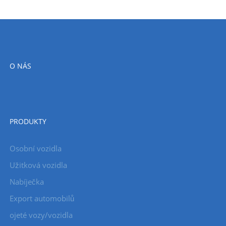
O NÁS
PRODUKTY
Osobní vozidla
Užitková vozidla
Nabíječka
Export automobilů
ojeté vozy/vozidla