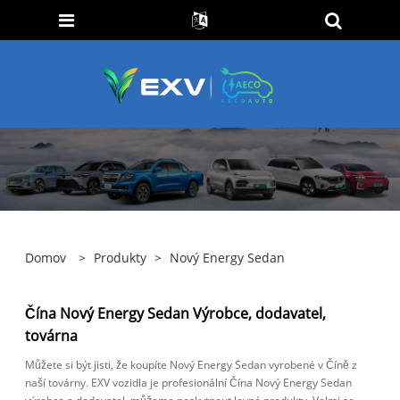
Domov
>
Produkty
>
Nový Energy Sedan
Čína Nový Energy Sedan Výrobce, dodavatel,
továrna
Můžete si být jisti, že koupíte Nový Energy Sedan vyrobené v Číně z
naší továrny. EXV vozidla je profesionální Čína Nový Energy Sedan