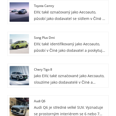
Toyota Camry
crossover SUV prodávaný primárně v
EXV, také označovaný jako Aecoauto,
Číně. Nabízí kombinaci stylu SUV s
působí jako dodavatel se sídlem v Číně a
agilitou a účinností kompaktního vozu.
poskytuje různé vozy, mezi nimi i
renomovanou Toyotu Camry. Toyota
Song Plus Dmi
Camry je luxusní sedan střední velikosti s
EXV, také identifikovaný jako Aecoauto,
vynikající spotřebou paliva a spolehlivostí,
působí v Číně jako dodavatel a poskytuje
pohodlný a prostorný rodinný vůz, který
různé vozy, přičemž jednou z našich
je spotřebiteli velmi žádaný.
nabídek je proslulý Song Plus Dmi.
Chery Tigo 8
Jako EXV, také označované jako Aecoauto,
sloužíme jako dodavatelé v Číně a
nabízíme různé vozy, včetně proslulého
Chery Tigo 8.
Audi Q6
Audi Q6 je středně velké SUV. Vyznačuje
se prostorným interiérem se 6 nebo 7