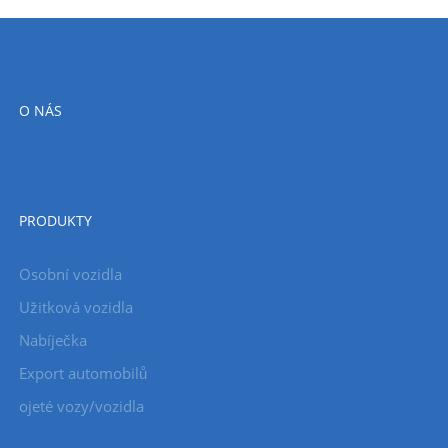
O NÁS
PRODUKTY
Osobní vozidla
Užitková vozidla
Nabíječka
Export automobilů
ojeté vozy/vozidla