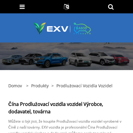
Domov
>
Produkty
>
Prodlužovací Vozidla Vozidel
Čína Prodlužovací vozidla vozidel Výrobce,
dodavatel, továrna
Můžete si být jisti, že koupíte Prodlužovací vozidla vozidel vyrobené v
Číně z naší továrny. EXV vozidla je profesionální Čína Prodlužovací