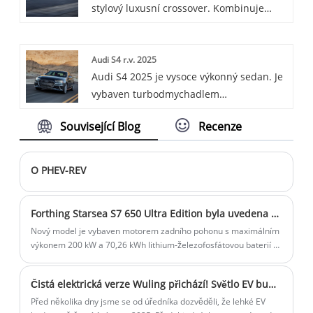
stylový luxusní crossover. Kombinuje
sportovní designové prvky s prostorným a
high-tech interiérem. Poháněn výkonným
Audi S4 r.v. 2025
motorem nabízí hladkou jízdu a vynikající
Audi S4 2025 je vysoce výkonný sedan. Je
ovladatelnost. Díky pokročilým funkcím a
vybaven turbodmychadlem
prémiovým povrchovým úpravám je Q5
přeplňovaným motorem V6, nabízí
Sportback skvělou volbou pro ty, kteří
Související Blog
Recenze
luxusní interiéry a přichází s pokročilými
hledají kombinaci výkonu a luxusu.
technologiemi a bezpečnostními prvky.
Nebo je to sportovní sedan s elegantním
O PHEV-REV
designem, legendárním pohonem všech
kol quattro a kombinací výkonu a pohodlí.
Forthing Starsea S7 650 Ultra Edition byla uvedena na trh 21. prosince.
Nový model je vybaven motorem zadního pohonu s maximálním
výkonem 200 kW a 70,26 kWh lithium-železofosfátovou baterií s
dojezdem CLTC 650 km. Kromě nových modelů čistě elektrické
verze oznámila také verzi s prodlouženým dojezdem, která
Čistá elektrická verze Wuling přichází! Světlo EV bude spuštěno 14. února 2025
využívá systém napájení s prodlouženým dojezdem 1,5T, čistě
elektrický dojezd až 235 km a komplexní dojezd dosahuje 1250
Před několika dny jsme se od úředníka dozvěděli, že lehké EV