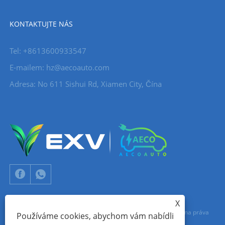
KONTAKTUJTE NÁS
Tel: +8613600933547
E-mailem:
hz@aecoauto.com
Adresa: No 611 Sishui Rd, Xiamen City, Čína
X
Copyright © 2024 Xiamen Aecoauto Technology Co., Ltd. Všechna práva
Používáme cookies, abychom vám nabídli