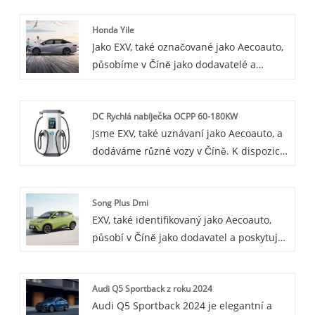
Corolla Hatchback. Toyota Corolla
Honda Yile
Hatchback je kompaktní hatchback se
Jako EXV, také označované jako Aecoauto,
sportovním vzhledem a ovladatelností,
působíme v Číně jako dodavatelé a
ideální pro mladé lidi a rodiny, nabízející
nabízíme různé vozy, včetně prestižní
bohaté funkce a vybavení.
Honda Yile. Honda Yile, plně elektrický
DC Rychlá nabíječka OCPP 60-180KW
kompaktní vůz uvedený na trh speciálně
Jsme EXV, také uznávaní jako Aecoauto, a
pro čínský trh, vykazuje dobrou tržní
dodáváme různé vozy v Číně. K dispozici
konkurenceschopnost z hlediska dojezdu,
jsou také některé nabíječky do auta,
ceny a výkonu.
včetně rychlé nabíječky OCPP 60-180KW
Song Plus Dmi
DC Fast Charger. OCPP 60-180KW DC Fast
EXV, také identifikovaný jako Aecoauto,
Charger je výkonná DC rychlá nabíječka,
působí v Číně jako dodavatel a poskytuje
která obsahuje Open Charging Protocol
různé vozy, přičemž jednou z našich
(OCPP) pro širokou kompatibilitu a
nabídek je proslulý Song Plus Dmi.
efektivní řízení nabíjení.
Audi Q5 Sportback z roku 2024
Audi Q5 Sportback 2024 je elegantní a