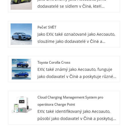
dodavatelé se sídlem v Číně, kteří
zaměřená na výkon a zážitek z jízdy.
nabízejí řadu vozidel, včetně
renomovaného BYD Seagull. Vozidlo BYD
Pečeť SVĚT
Seagull má stylový a atmosférický design
Jako EXV, také označované jako Aecoauto,
exteriéru s prostorným a pohodlným
sloužíme jako dodavatelé v Číně a
vnitřním prostorem. Je vybavena
nabízíme řadu vozidel, včetně proslulé
pohodlnými sedadly a pokročilým
pečeti BYD. BYD Seal se vyznačuje svým
zábavním systémem, který poskytuje
Toyota Corolla Cross
kompaktním a flexibilním modelem,
dobrý zážitek z jízdy.
EXV, také známý jako Aecoauto, funguje
vhodným pro každodenní použití v
jako dodavatel v Číně a poskytuje různé
městském prostředí. Poskytuje vynikající
vozy, mezi nimi i proslulou Toyota Corolla
spotřebu paliva a vynikající dojezd.
Cross. Toyota Corolla Cross je crossover
Cloud Charging Management System pro
SUV a nejnovější člen rodiny Toyota
operátora Charge Point
Corolla. Kombinuje komfort sedanu s
EXV, také identifikovaný jako Aecoauto,
praktičností SUV, takže je vhodný pro
působí jako dodavatel v Číně a poskytuje
širokou škálu jízdních scénářů.
různé vozy. K dispozici jsou také některé