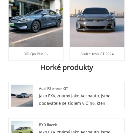
BID Qin Plus Ev
Audi e-tron GT 2024
Horké produkty
Audi RS e-tron GT
Jako EXV, známý jako Aecoauto, jsme
dodavatelé se sídlem v Číně, kteří
nabízejí řadu vozidel, včetně
renomovaného Audi RS e-tron GT. Audi
BYD Racek
RS e-tron GT je vysoce výkonná verze e-
Jako EXV, známý jako Aecoauto, jsme
tron GT, postavená oddělením RS Audi,