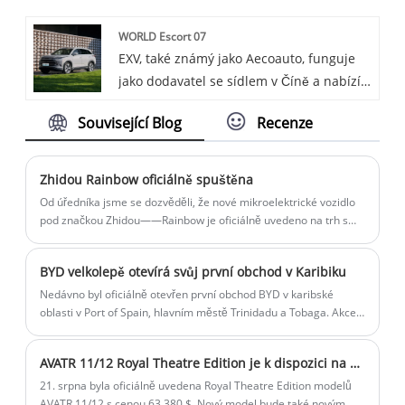
nabíječky do auta, přičemž jednou z
WORLD Escort 07
našich nabídek je Cloud Charging
EXV, také známý jako Aecoauto, funguje
Management System for Charge Point
jako dodavatel se sídlem v Číně a nabízí
Operator. Cloud Charging Management
řadu vozidel, včetně renomovaného BYD
System pro Charge Point Operator je
Související Blog
Recenze
Escort 07.
založen na technologii cloud computingu
a poskytuje možnosti vzdáleného
přístupu a ovládání pro efektivní a
Zhidou Rainbow oficiálně spuštěna
pohodlnou správu nabíjecích služeb.
Od úředníka jsme se dozvěděli, že nové mikroelektrické vozidlo
pod značkou Zhidou——Rainbow je oficiálně uvedeno na trh s
celkem 5 konfiguracemi pro nový vůz. Nové auto nabízí chytrý a
roztomilý design a konfigurace je relativně základní.
BYD velkolepě otevírá svůj první obchod v Karibiku
Nedávno byl oficiálně otevřen první obchod BYD v karibské
oblasti v Port of Spain, hlavním městě Trinidadu a Tobaga. Akce
se zúčastnilo asi 200 lidí, včetně velvyslance Čínské lidové
republiky v Trinidadu a Tobagu a ministra cestovního ruchu,
AVATR 11/12 Royal Theatre Edition je k dispozici na prodej za 63 380 $
kultury a umění Trinidadu a Tobaga Mitchella.
21. srpna byla oficiálně uvedena Royal Theatre Edition modelů
AVATR 11/12 s cenou 63 380 $. Nový model bude také novým