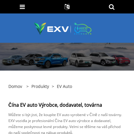
Domov
>
Produkty
>
EV Auto
Čína EV auto Výrobce, dodavatel, továrna
Můžete si být jisti, že koupíte EV auto vyrobené v Číně z naší továrny.
EXV vozidla je profesionální Čína EV auto výrobce a dodavatel,
můžeme poskytnout levné produkty. Velmi se těšíme na váš příchod
do naší společnosti na nákup produktů.