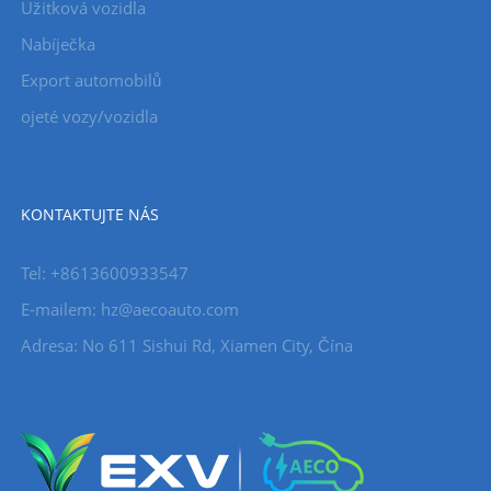
Užitková vozidla
Nabíječka
Export automobilů
ojeté vozy/vozidla
KONTAKTUJTE NÁS
Tel: +8613600933547
E-mailem:
hz@aecoauto.com
Adresa: No 611 Sishui Rd, Xiamen City, Čína