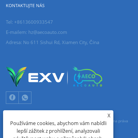
KONTAKTUJTE NÁS
Tel: +8613600933547
E-mailem:
hz@aecoauto.com
Adresa: No 611 Sishui Rd, Xiamen City, Čína
X
Copyright © 2024 Xiamen Aecoauto Technology Co., Ltd. Všechna práva
Používáme cookies, abychom vám nabídli
lepší zážitek z prohlížení, analyzovali
vyhrazena.