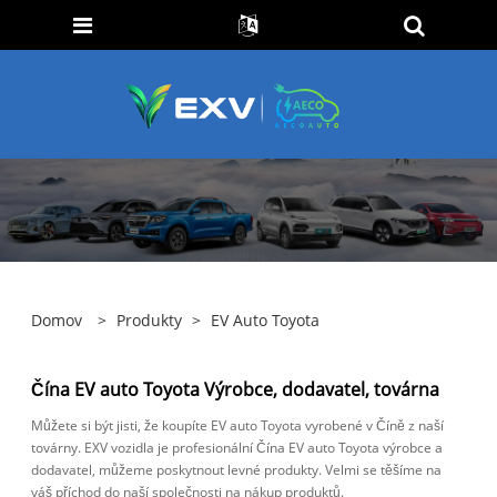
Domov
>
Produkty
>
EV Auto Toyota
Čína EV auto Toyota Výrobce, dodavatel, továrna
Můžete si být jisti, že koupíte EV auto Toyota vyrobené v Číně z naší
továrny. EXV vozidla je profesionální Čína EV auto Toyota výrobce a
dodavatel, můžeme poskytnout levné produkty. Velmi se těšíme na
váš příchod do naší společnosti na nákup produktů.