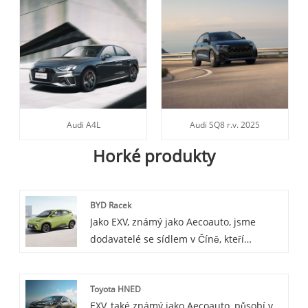
Audi A4L
Audi SQ8 r.v. 2025
Horké produkty
BYD Racek
Jako EXV, známý jako Aecoauto, jsme
dodavatelé se sídlem v Číně, kteří
nabízejí řadu vozidel, včetně
renomovaného BYD Seagull. Vozidlo BYD
Toyota HNED
Seagull má stylový a atmosférický design
EXV, také známý jako Aecoauto, působí v
exteriéru s prostorným a pohodlným