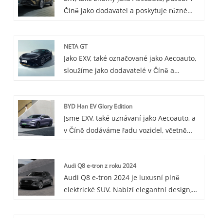
Číně jako dodavatel a poskytuje různé
vnitřním prostorem. Je vybavena
vozy, mezi nimiž je i renomovaná Toyota
pohodlnými sedadly a pokročilým
IZOA. Toyota IZOA je kompaktní SUV
zábavním systémem, který poskytuje
NETA GT
oblíbené pro svůj stylový design a
dobrý zážitek z jízdy.
Jako EXV, také označované jako Aecoauto,
praktické vlastnosti.
sloužíme jako dodavatelé v Číně a
nabízíme různé vozy, včetně
renomovaného Neta GT. Neta GT vede
BYD Han EV Glory Edition
trend v automobilovém průmyslu se svým
Jsme EXV, také uznávaní jako Aecoauto, a
vynikajícím výkonem, elegantním
v Číně dodáváme řadu vozidel, včetně
vzhledem a pohodlným interiérem, který
proslulého BYD Han EV Glory Edition.
do vašeho života přidává nekonečnou
zábavu.
Audi Q8 e-tron z roku 2024
Audi Q8 e-tron 2024 je luxusní plně
elektrické SUV. Nabízí elegantní design,
dobře vybavený interiér a má dojezd
podle EPA až 285 mil s rychlou dobou