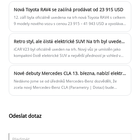
podobá mnoha podobným modelům v současnosti, a tak si
Nová Toyota RAV4 se začíná prodávat od 23 915 USD
designér dal na příď vozu hodně záležet, aby byla co nejvíce
odlišná.
12. září byla oficiálně uvedena na trh nová Toyota RAV4 s celkem
9 modely nového vozu s cenou 23 915 – 41 943 USD a vyvolávací
cena byla snížena o 945 USD. Nový model se zaměřuje na
vylepšení exteriéru a interiéru edice Fashion PLUS. Noví
Retro styl, ale čistě elektrické SUV! Na trh byl uveden iCAR V23
zákazníci mohou využít slevu až 45,07 USD a oficiální cena bude
snížena na 1126 USD a dalších 3380 USD oficiálních časově
iCAR V23 byl oficiálně uveden na trh. Nový vůz je umístěn jako
omezených práv a zájmů (k 30. září). 0 akontace a až 5leté
kompaktní čistě elektrické SUV a největší předností je vzhled v
splátky.
retro stylu a výkon je k dispozici ve verzích s pohonem dvou a
čtyř kol s dojezdem CLTC až 501 km.
Nové debuty Mercedes CLA 13. března, nabízí elektrické, hybridní verze na MMA
Nedávno jsme se od úředníků Mercedes-Benz dozvěděli, že
zcela nový Mercedes-Benz CLA (Parametry | Dotaz) bude
globální debut 13. března. Uvádí se, že CLA, narozená z
architektury MMA, nabídne mimo jiné čistě elektrické, mírné
hybridní a plug-in hybridní verze, podporující technologii 800V a
inteligentní jízdní systémy L2 ++.
Odeslat dotaz