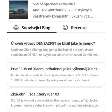
Audi A5 Sportback z roku 2025
nabití z 10 % na 80 % za pouhých 31
Audi A5 Sportback 2025 je stylový a
minut. Nebo kombinuje charakteristický
všestranný kompaktní luxusní vůz.
styl Audi a elektrickou technologii s
Spojuje elegantní vzhled kupé s
vysokým výkonem a pokročilými funkcemi
Související Blog
Recenze
praktičností hatchbacku, nabízí prostorný
pro prémiový zážitek z jízdy.
nákladový prostor a vytříbený interiér.
Dodává se s přeplňovaným 2,0litrovým
Úroveň výbavy DENZAZ9GT se blíží! Jaké je jméno?
motorem a standardním pohonem všech
Nedávno Zhao Changjiang, generální ředitel prodejní divize
kol.
společnosti DENZA, na svých sociálních sítích uvedl, že všichni
jsou vyzváni, aby hlasovali pro název sedanu DENZAZ9GT, jehož
jména jsou včetně „DENZAZ9“ a „DENZAZ9L“.
První SUV od Xiaomi odhaleno! Ještě výkonnější než SU7
Podle oficiálních údajů přesáhly dodávky Xiaomi Mi SU7 v červnu
10 000 kusů a tento trend by měl pokračovat i v červenci.
Zkušební jízda Chery iCar 03
iCar03 je typické auto krabicového tvaru, s rovnou přídí, plochým
krytem motoru a velmi krátkými předními a zadními převisy, což
přináší rozumnější proporce mezi přídí a karoserií. Poněkud se