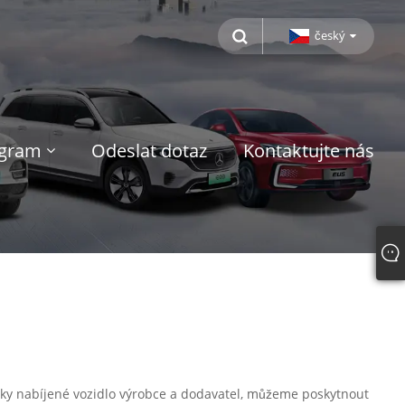
český
ogram
Odeslat dotaz
Kontaktujte nás
tricky nabíjené vozidlo výrobce a dodavatel, můžeme poskytnout