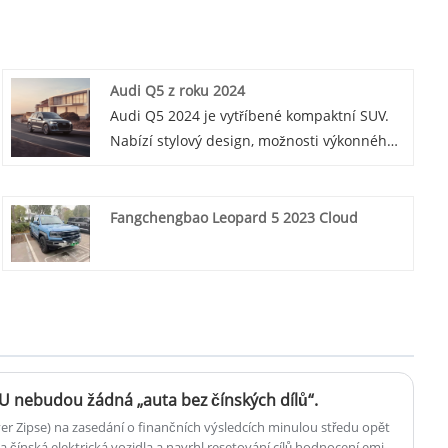
Audi Q5 z roku 2024
Audi Q5 2024 je vytříbené kompaktní SUV.
Nabízí stylový design, možnosti výkonného
motoru a luxusní interiér. Ideální pro ty,
kteří hledají pohodlí a výkon.
Fangchengbao Leopard 5 2023 Cloud
EU nebudou žádná „auta bez čínských dílů“.
er Zipse) na zasedání o finančních výsledcích minulou středu opět
na čínská elektrická vozidla a navrhl resetování cílů hodnocení emisí