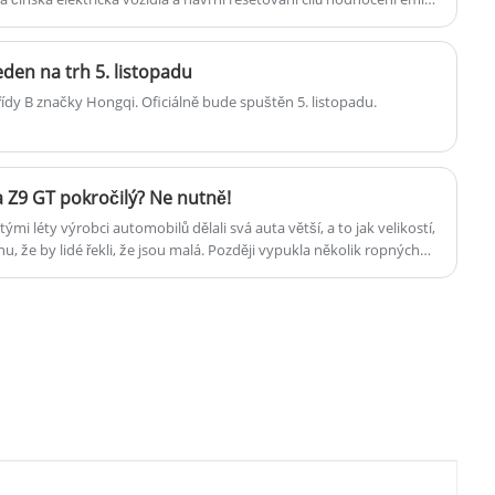
en na trh 5. listopadu
řídy B značky Hongqi. Oficiálně bude spuštěn 5. listopadu.
a Z9 GT pokročilý? Ne nutně!
i léty výrobci automobilů dělali svá auta větší, a to jak velikostí,
, že by lidé řekli, že jsou malá. Později vypukla několik ropných
le přeplněnější, auto se celkově zmenšovalo. Nicméně v posledních
ut a změnami v podobě energie, je auto větší a větší. Pětimetrový
PV je velký pas. Ale velikost auta zpět, velikost silnice se nikdy
oční parkování se stalo problémem. Aby bylo možné přímo
 bolestivého bodu, před chvílí uvedení krabího režimu Denza Z9GT
ktový bod, mnozí méně zkušení automobiloví nadšenci si myslí, že
větším automobilovým průmyslem 21. století. vynález! Byl ale skutečně