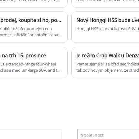
 architektuře platformy Haohan.
uhlíku.
Nový Genesis GV70 od 41 971 $ oficiálně otevírá předprodej, koupíte si ho, pokud bude levnější?
Nový Hongqi HS5 bude uved
0, přičemž předprodejní cena
Hongqi HS5 je první luxusní SUV t
ormaci, oficiální orientační cena
enově atraktivnější.
na trh 15. prosince
Je režim Crab Walk u Denz
ix ET extended-range four-wheel
Pamatujeme si, že před sedmdesátým
ned as a medium-large SUV, and the
tak zdvihovým objemem, ze strachu
krizí, prostředí silnic je také stá
letech, s poptávkou po nákupech a
sedan řadu velkého množství SUV, M
vrátit nemůže, takže zatáčení, b
zasáhnout spotřebitele do tohoto
jako ohniska publicity pro produ
tato funkce je příliš cool, je nej
vynalezen v 21. století? Ne nutně!