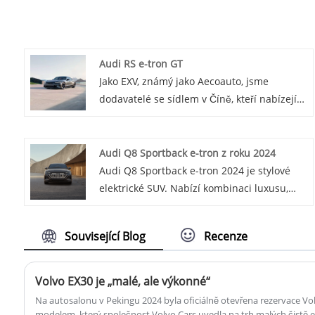
Audi RS e-tron GT
Jako EXV, známý jako Aecoauto, jsme
dodavatelé se sídlem v Číně, kteří nabízejí
řadu vozidel, včetně renomovaného Audi RS
e-tron GT. Audi RS e-tron GT je vysoce
výkonná verze e-tron GT, postavená
Audi Q8 Sportback e-tron z roku 2024
oddělením RS Audi, zaměřená na výkon a
Audi Q8 Sportback e-tron 2024 je stylové
zážitek z jízdy.
elektrické SUV. Nabízí kombinaci luxusu,
výkonu a ekologické jízdy.
Související Blog
Recenze
Volvo EX30 je „malé, ale výkonné“
Na autosalonu v Pekingu 2024 byla oficiálně otevřena rezervace Vo
modelem, který společnost Volvo Cars uvedla na trh malých čistě el