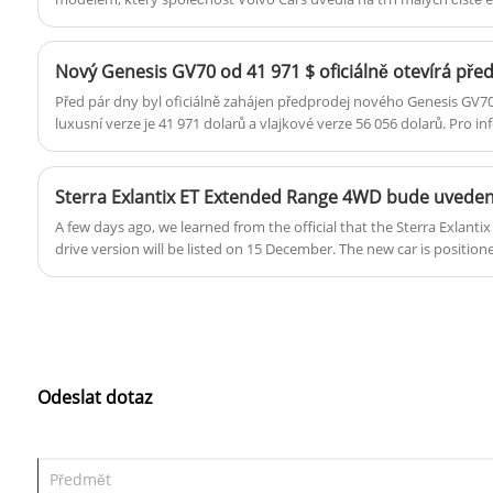
také dosud nejmenší SUV od Volva. Je postaven na čisté elektrické
Před pár dny byl oficiálně zahájen předprodej nového Genesis GV7
luxusní verze je 41 971 dolarů a vlajkové verze 56 056 dolarů. Pro inf
aktuálního GV70 je 46 450 – 57 154 USD a zdá se, že nový model je c
Sterra Exlantix ET Extended Range 4WD bude uveden 
A few days ago, we learned from the official that the Sterra Exlant
drive version will be listed on 15 December. The new car is positio
pre-sale has been opened and a comprehensive range of 1,500km.
Odeslat dotaz