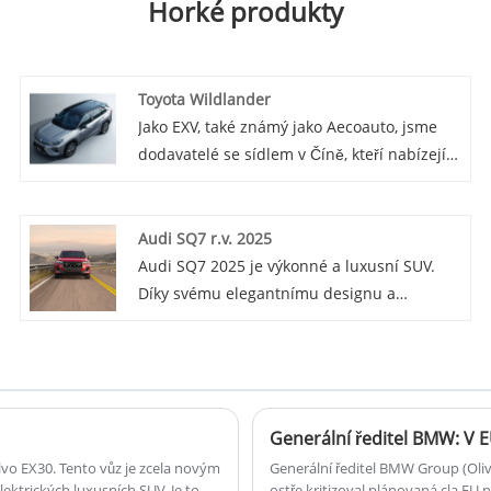
Horké produkty
Toyota Wildlander
Jako EXV, také známý jako Aecoauto, jsme
dodavatelé se sídlem v Číně, kteří nabízejí
řadu vozidel, včetně renomované Toyota
Wildlander. Toyota Wildlander je velké SUV
chválené pro své silné terénní schopnosti a
Audi SQ7 r.v. 2025
prostorný interiér.
Audi SQ7 2025 je výkonné a luxusní SUV.
Díky svému elegantnímu designu a
pokročilým funkcím nabízí vzrušující zážitek
z jízdy. Toto vysoce výkonné vozidlo jistě
zaujme na silnici.
Generální ředitel BMW: V 
lvo EX30. Tento vůz je zcela novým
Generální ředitel BMW Group (Oliv
ektrických luxusních SUV. Je to
ostře kritizoval plánovaná cla EU 