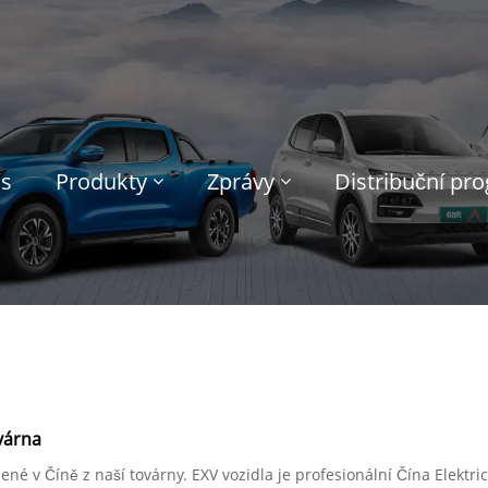
ás
Produkty
Zprávy
Distribuční pr
várna
robené v Číně z naší továrny. EXV vozidla je profesionální Čína Elek