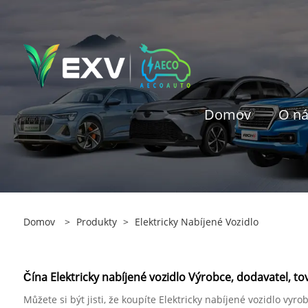
Domov
O n
Domov
>
Produkty
>
Elektricky Nabíjené Vozidlo
Čína Elektricky nabíjené vozidlo Výrobce, dodavatel, to
Můžete si být jisti, že koupíte Elektricky nabíjené vozidlo vy