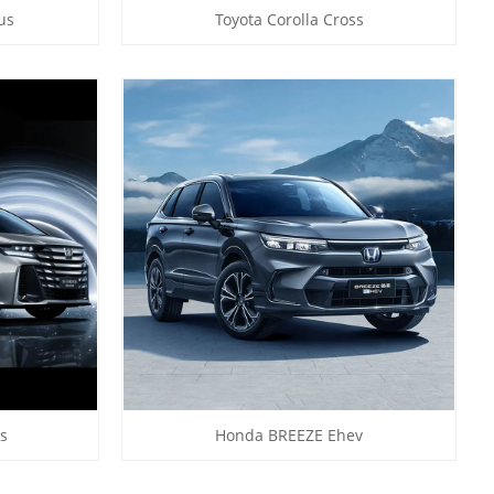
us
Toyota Corolla Cross
s
Honda BREEZE Ehev