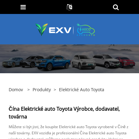
Domov
>
Produkty
>
Elektrické Auto Toyota
Čína Elektrické auto Toyota Výrobce, dodavatel,
továrna
Můžete si být jisti, že koupíte Elektrické auto Toyota vyrobené v Číně z
naší továrny. EXV vozidla je profesionální Čína Elektrické auto Toyota