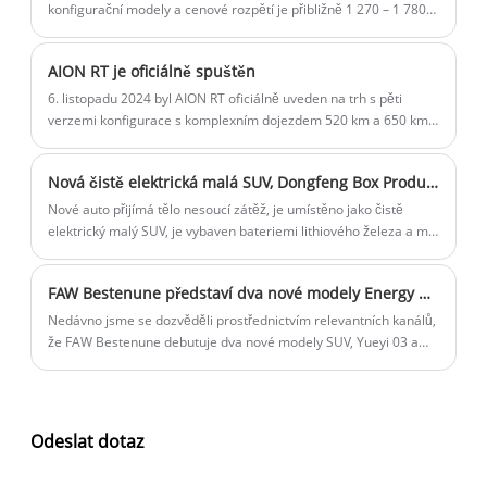
konfigurační modely a cenové rozpětí je přibližně 1 270 – 1 780
USD. Pokud jde o životnost baterie, životnost baterie poskytuje
volitelně 401/501 km.
AION RT je oficiálně spuštěn
6. listopadu 2024 byl AION RT oficiálně uveden na trh s pěti
verzemi konfigurace s komplexním dojezdem 520 km a 650 km.
Nový vůz je umístěn jako středně velký čistý elektromobil,
postavený na čisté úrovni stanice AEP 3.0, vysoce vybavený
Nová čistě elektrická malá SUV, Dongfeng Box Production bude brzy připravena
model je vybaven Lidarem, využitím pokročilého inteligentního
řízení a dodáním na trh.
Nové auto přijímá tělo nesoucí zátěž, je umístěno jako čistě
elektrický malý SUV, je vybaven bateriemi lithiového železa a má
maximální výkon 135 kW pro pohon. Podle předchozích zpráv je
vůz interně jmenován kódem S32 a očekává se, že bude vyroben
FAW Bestenune představí dva nové modely Energy SUV, Yueyi 03 a Yueyi 07, zítra večer.
na platformě Quantum Architecture Platform 3 a očekává se, že
bude oficiálně spuštěn ve druhém čtvrtletí letošního roku.
Nedávno jsme se dozvěděli prostřednictvím relevantních kanálů,
že FAW Bestenune debutuje dva nové modely SUV, Yueyi 03 a
Yueyi 07, na akci FAW Bestene Yueyi Technology Day ve
večerních hodinách 25. února. Nová událost pro zahájení
automobilu začne oficiálně v 19:00 25. a budeme na místě,
abychom vám přinesli nejnovější aktualizace.
Odeslat dotaz