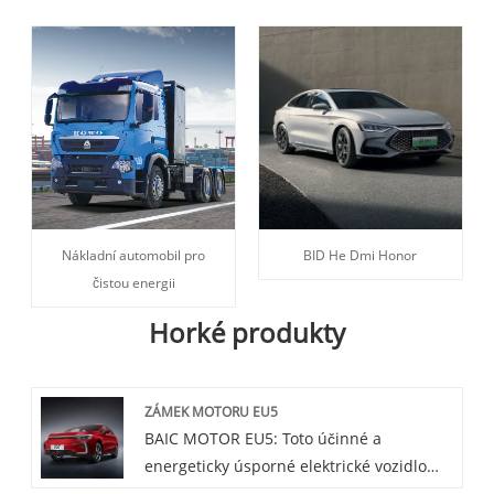
Nákladní automobil pro
BID He Dmi Honor
čistou energii
Horké produkty
ZÁMEK MOTORU EU5
BAIC MOTOR EU5: Toto účinné a
energeticky úsporné elektrické vozidlo
má vynikající odolnost a pohodlný design