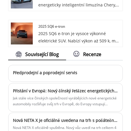
energeticky inteligentní limuzína Chery,
exteriéru a prostorným a pohodlným
která se vyznačuje prvotřídním
interiérem.
komfortem, spotřebou energie, inteligencí
2025 SQ6 e-tron
a bezpečností, aby uživatelům poskytla
2025 SQ6 e-tron je vysoce výkonné
mimořádně pohodlný zážitek z jízdy.
elektrické SUV. Nabízí výkon až 509 k, má
elegantní design s výraznými stylovými
Související Blog
Recenze
prvky a nabízí luxusní interiér s
pokročilým infotainmentem a možnostmi
pohodlí.
Předprodejní a poprodejní servis
Přistání v Evropě: Nový čínský řetězec energetických vozidel se rozhodl přistát v Maďarsku
Jak stále více čínských společností vyrábějících nové energetické
automobily rozšiřuje svůj trh v Evropě, do Evropy vstupují
vyspělá a levná elektrická vozidla z Číny a prezident Evropské
unie Von der Leyen prohlásil, že Evropská unie je připravena
Nová NETA X je oficiálně uvedena na trh s počáteční cenou 12 437 $
zavést represivní cla na dovoz čínských automobilů.
Nová NETA X oficiálně spuštěna. Nový vůz uvedl na trh celkem 4