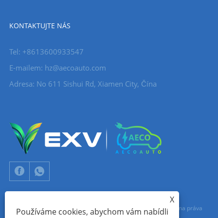
KONTAKTUJTE NÁS
Tel: +8613600933547
E-mailem:
hz@aecoauto.com
Adresa: No 611 Sishui Rd, Xiamen City, Čína
X
Copyright © 2024 Xiamen Aecoauto Technology Co., Ltd. Všechna práva
Používáme cookies, abychom vám nabídli