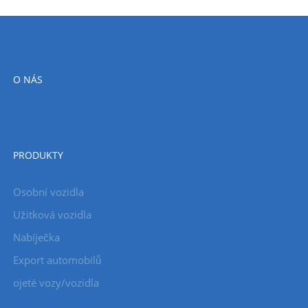
O NÁS
PRODUKTY
Osobní vozidla
Užitková vozidla
Nabíječka
Export automobilů
ojeté vozy/vozidla